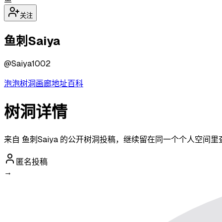
关注
鱼刺Saiya
@
Saiya1002
泡泡
树洞
画廊
地址
百科
树洞详情
来自 鱼刺Saiya 的公开树洞投稿，继续留在同一个个人空间
匿名投稿
→