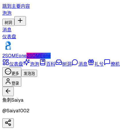
跳到主要内容
泡泡
树洞
消息
仪表盘
2SOMEone
2SOMEone
仪表盘
泡泡
百科
树洞
消息
礼兮
僚机
更多
发泡泡
登录
鱼刺Saiya
@
Saiya1002