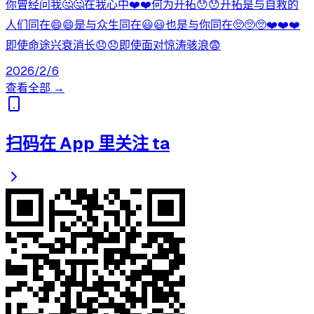
你曾经问我🤔🤔在我心中❤️❤️何为开拓😯😯开拓是与自救的
人们同在😄😄是与众生同在😃😃也是与你同在🥺🥺🥺❤️❤️❤️
即使命途兴衰消长😞😞即使面对惊涛骇浪😨
2026/2/6
查看全部 →
扫码在 App 里关注 ta