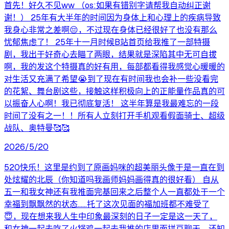
首先！好久不见ww （os:如果有错别字请帮我自动纠正谢
谢！） 25年有大半年的时间因为身体上和心理上的疾病导致
我身心非常之差啊😔，不过现在身体已经很好了也没有那么
忧郁焦虑了！ 25年十一月时候B站首页给我推了一部特摄
剧，我出于好奇心去瞄了两眼，结果就是深陷其中无可自拔
啊，我的发这个特摄真的好有用，每部都看得我感觉心暖暖的
对生活又充满了希望😭到了现在有时间我也会补一些没看完
的花絮、舞台剧这些，接触这样积极向上的正能量作品真的可
以振奋人心啊！我已彻底复活！ 这半年算是我最难忘的一段
时间了没有之一！！所有人立刻打开手机观看假面骑士、超级
战队、奥特曼🥰🥰
2026/5/20
520快乐！这里是约到了原画妈咪的超美丽头像于是一直在到
处炫耀的北辰（你知道吗我画师妈妈画得真的很好看） 自从
五一和我女神还有我推面完基回来之后整个人一直都处于一个
幸福到飘飘然的状态……托了这次见面的福加班都不难受了
😇，现在想来我人生中印象最深刻的日子一定是这一天了，
和女神一起去吃了火锅鸡一起去我推的店里面拼豆聊天，还知