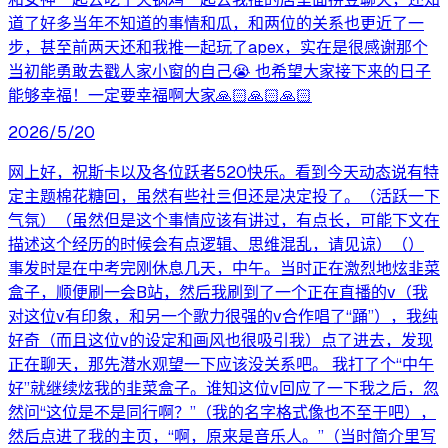
道了好多当年不知道的事情和瓜，和两位的关系也更近了一
步，甚至前两天还和我推一起玩了apex，实在是很感谢那个
当初能勇敢去戳人家小窗的自己😭 也希望大家接下来的日子
能够幸福！一定要幸福啊大家🙏🏻🙏🏻🙏🏻
2026/5/20
网上好，祝斯卡以及各位跃者520快乐。看到今天动态说有特
定主题棉花糖回，虽然有些社亖但还是决定投了。（活跃一下
气氛）（虽然但是这个事情应该有讲过，有点长，可能下文在
描述这个经历的时候会有点逻辑、思维混乱，请见谅）（）
事发时是在中考完刚休息几天，中午。当时正在激烈地炫韭菜
盒子，顺便刷一会B站，然后我刷到了一个正在直播的v（我
对这位v有印象，和另一个歌力很强的v合作唱了“踊”），我纯
好奇（而且这位v的设定和画风也很吸引我）点了进去，发现
正在聊天，那先潜水观望一下应该没关系吧。 我打了个“中午
好”就继续炫我的韭菜盒子。谁知这位v回应了一下我之后，忽
然问“这位是不是同行啊？”（我的名字格式像也不至于吧），
然后点进了我的主页，“啊，原来是音乐人。”（当时简介里写