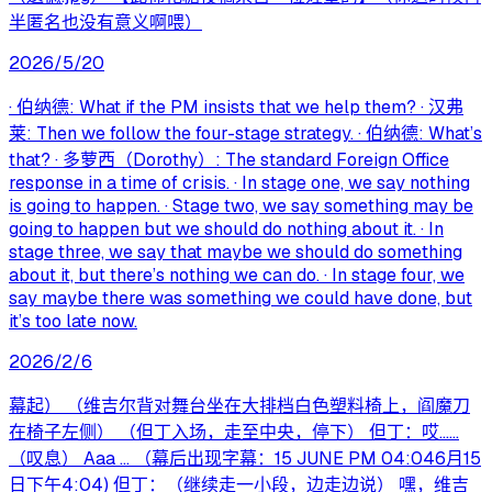
半匿名也没有意义啊喂）
2026/5/20
· 伯纳德: What if the PM insists that we help them? · 汉弗
莱: Then we follow the four-stage strategy. · 伯纳德: What’s
that? · 多萝西（Dorothy）: The standard Foreign Office
response in a time of crisis. · In stage one, we say nothing
is going to happen. · Stage two, we say something may be
going to happen but we should do nothing about it. · In
stage three, we say that maybe we should do something
about it, but there’s nothing we can do. · In stage four, we
say maybe there was something we could have done, but
it’s too late now.
2026/2/6
幕起） （维吉尔背对舞台坐在大排档白色塑料椅上，阎魔刀
在椅子左侧） （但丁入场，走至中央，停下） 但丁：哎……
（叹息） Aaa ... （幕后出现字幕：15 JUNE PM 04:046月15
日下午4:04) 但丁：（继续走一小段，边走边说） 嘿，维吉