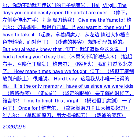
尔，你动不动就开传送门的日子结束啦。 Hei , Virgil , The
days you could easily open the portal are over . （停下，
左侧身伸出左手） 把阎魔刀给我！ Give me the Yamoto ! 维
吉尔：如果想要，就得自己拿。 If you want it , then you ' ll
have to take it （起身，拿着阎魔刀，从左边 绕过大排档白
色塑料椅，面对但丁） （戏谑的笑容） 规矩你早知道的。
But you already knew that . 但丁：就知道你会这么说…… I
had a feeling you ' d say that . (＊意义不明的鼓点＊) （抬起
右手，召唤但丁魔剑） 维吉尔：（略抬头） 我们打过多少次
了。 How many times have we fought . 但丁：（将但丁魔剑
放到肩膀上） 很难说。 Hard t say . 这是我从小唯一记得的
事。 It ' s the only memory I have of us since we were kids
. （略略微笑） （走向前）（坚定的眼神） 是了解的时候了，
维吉尔！ Time to finish this , Virgil . （横过但丁魔剑） 一了
百了！ Once for ! 维吉尔，（拿起阁磨刀 F 田大拇货起刀）
维吉尔：（拿起阎魔刀，用大拇指起刀） （戏谑的笑容）
2026/2/6