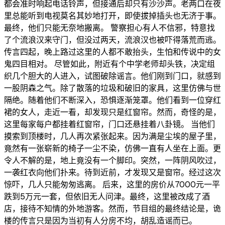
都会准时响起电话铃声，但接通后却只有沙沙声。老两口在夜
里总能听到电视莫名其妙地打开，即使拔掉插头也无济于事。
最终，他们只能无奈地搬离。 警察担心有人不信邪，特意找
了个流浪汉来守门，但没过两天，流浪汉也被吓得落荒而逃。
传言四起，晚上路过这里的人都不敢抬头，生怕和传说中的女
鬼四目相对。 尽管如此，附近有个中学老师却头铁，决定组
织几个胆大的人进入，试图破除谣言。他们刚到门口，就感到
一股阴森之气。除了散落的垃圾和破旧的家具，这里仿佛与世
隔绝。随着他们不断深入，恐惧逐渐笼罩。他们看到一位穿红
裙的女人，走近一看，却发现只是红窗帘。然而，奇怪的是，
这里每家每户都挂着红窗帘，门口还悬挂着八卦镜。 当他们
摸索到顶楼时，几人再次紧张起来。因为满是尘埃的屋子里，
竟然有一张崭新的椅子一尘不染，仿佛一直有人坐在上面。更
令人不解的是，地上竟没有一个脚印。突然，一阵阴风吹过，
一袭红衣向他们扑来。待到近前，才发现又是窗帘。经过这次
惊吓，几人只能匆匆逃离。 后来，这里的房价从7000元一平
跌到5万元一套，但依旧无人问津。最终，这里被改成了酒
店，接待不知情的外地游客。然而，节目组的最终结论是，诡
楼的传言只是因为当初有人分房不均，胡乱造谣而已。