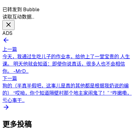
已转发到 Bubble
读取互动数据…
ADS
上一篇
今天，我通过生吃儿子的作业本，给他上了一堂宝贵的 人生
课。 明天他就会知道：即使你说真话，很多人也不会相信
你。 -MrD...
下一篇
狗的（半真半假吧，这事儿是真的其他都是根据我奶说的编
的） “哎呦，你个知道隔壁村那个地主家闹鬼了！” “咋嫩嘞，
亏心事干...
更多投稿