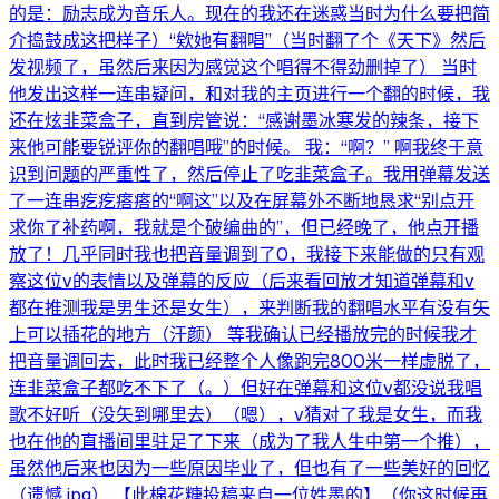
的是：励志成为音乐人。现在的我还在迷惑当时为什么要把简
介捣鼓成这把样子）“欸她有翻唱”（当时翻了个《天下》然后
发视频了，虽然后来因为感觉这个唱得不得劲删掉了） 当时
他发出这样一连串疑问，和对我的主页进行一个翻的时候，我
还在炫韭菜盒子，直到房管说：“感谢墨冰寒发的辣条，接下
来他可能要锐评你的翻唱哦”的时候。 我：“啊？” 啊我终于意
识到问题的严重性了，然后停止了吃韭菜盒子。我用弹幕发送
了一连串疙疙瘩瘩的“啊这”以及在屏幕外不断地恳求“别点开
求你了补药啊，我就是个破编曲的”，但已经晚了，他点开播
放了！几乎同时我也把音量调到了0，我接下来能做的只有观
察这位v的表情以及弹幕的反应（后来看回放才知道弹幕和v
都在推测我是男生还是女生），来判断我的翻唱水平有没有矢
上可以插花的地方（汗颜） 等我确认已经播放完的时候我才
把音量调回去，此时我已经整个人像跑完800米一样虚脱了，
连韭菜盒子都吃不下了（。）但好在弹幕和这位v都没说我唱
歌不好听（没矢到哪里去）（嗯），v猜对了我是女生，而我
也在他的直播间里驻足了下来（成为了我人生中第一个推），
虽然他后来也因为一些原因毕业了，但也有了一些美好的回忆
（遗憾.jpg） 【此棉花糖投稿来自一位姓墨的】（你这时候再