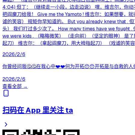
4:04) 但丁：（继续走一小段，边走边说） 嘿，维吉尔，你动不动就开传送门的日子
把阎魔刀给我！ Give me the Yamoto ! 维吉尔：如果想要，就得自
谑的笑容） 规矩你早知道的。 But you already knew that 
头） 我们打过多少次了。 How many times have we fought .
we were kids . （略略微笑） （走向前）（坚定的眼神） 是了解的时
起刀） 维吉尔：（拿起阎魔刀，用大拇指起刀） （戏谑的笑
2026/2/6
你曾经问我🤔🤔在我心中❤️❤️何为开拓😯😯开拓是与自救的人们
2026/2/6
查看全部 →
扫码在 App 里关注 ta