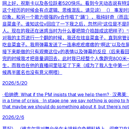
网上好，祝斯卡以及各位跃者520快乐。看到今天动态说有
这个经历的时候会有点逻辑、思维混乱，请见谅）（） 事发时
印象，和另一个歌力很强的v合作唱了“踊”），我纯好奇（而
韭菜盒子。谁知这位v回应了一下我之后，忽然问“这位是不是
人。现在的我还在迷惑当时为什么要把简介捣鼓成这把样子）“
对我的主页进行一个翻的时候，我还在炫韭菜盒子，直到房管说
吃韭菜盒子。我用弹幕发送了一连串疙疙瘩瘩的“啊这”以及在
接下来能做的只有观察这位v的表情以及弹幕的反应（后来看回
完的时候我才把音量调回去，此时我已经整个人像跑完800米
生，而我也在他的直播间里驻足了下来（成为了我人生中第一个
候再半匿名也没有意义啊喂）
2026/5/20
· 伯纳德: What if the PM insists that we help them? · 汉弗莱:
in a time of crisis. · In stage one, we say nothing is going 
that maybe we should do something about it, but there’s not
2026/2/6
幕起） （维吉尔背对舞台坐在大排档白色塑料椅上，阎魔刀在椅子左侧）