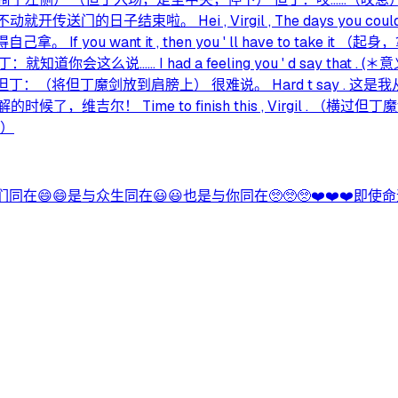
结束啦。 Hei , Virgil , The days you could easi
己拿。 If you want it , then you ' ll have to
. 但丁：就知道你会这么说…… I had a feeling you ' d sa
 但丁：（将但丁魔剑放到肩膀上） 很难说。 Hard t say . 这是我从小唯一记得的
候了，维吉尔！ Time to finish this , Virgil . （横
容）
同在😄😄是与众生同在😃😃也是与你同在🥺🥺🥺❤️❤️❤️即