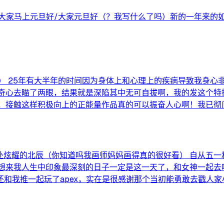
家马上元旦好/大家元旦好（？我写什么了吗）新的一年来的如此
！） 25年有大半年的时间因为身体上和心理上的疾病导致我身心
好奇心去瞄了两眼，结果就是深陷其中无可自拔啊，我的发这个
，接触这样积极向上的正能量作品真的可以振奋人心啊！我已彻
处炫耀的北辰（你知道吗我画师妈妈画得真的很好看） 自从五
在想来我人生中印象最深刻的日子一定是这一天了，和女神一起
和我推一起玩了apex，实在是很感谢那个当初能勇敢去戳人家