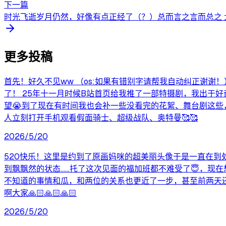
下一篇
时光飞逝岁月仍然，好像有点正经了（？）总而言之言而总之 大
更多投稿
首先！好久不见ww （os:如果有错别字请帮我自动纠正谢谢
了！ 25年十一月时候B站首页给我推了一部特摄剧，我出于
望😭到了现在有时间我也会补一些没看完的花絮、舞台剧这些
人立刻打开手机观看假面骑士、超级战队、奥特曼🥰🥰
2026/5/20
520快乐！这里是约到了原画妈咪的超美丽头像于是一直在到
到飘飘然的状态……托了这次见面的福加班都不难受了😇，现
不知道的事情和瓜，和两位的关系也更近了一步，甚至前两天还
啊大家🙏🏻🙏🏻🙏🏻
2026/5/20