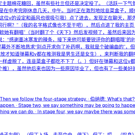
特定主题棉花糖回，虽然有些社亖但还是决定投了。（活跃一下气
是在中考完刚休息几天，中午。当时正在激烈地炫韭菜盒子，顺
且这位v的设定和画风也很吸引我）点了进去，发现正在聊天，那先
同行啊？”（我的名字格式像也不至于吧），然后点进了我的主页
欸她有翻唱”（当时翻了个《天下》然后发视频了，虽然后来因
：“感谢墨冰寒发的辣条，接下来他可能要锐评你的翻唱哦”的时候
屏幕外不断地恳求“别点开求你了补药啊，我就是个破编曲的”，
放才知道弹幕和v都在推测我是男生还是女生），来判断我的翻
一样虚脱了，连韭菜盒子都吃不下了（。）但好在弹幕和这位v
推），虽然他后来也因为一些原因毕业了，但也有了一些美好的回
 Then we follow the four-stage strategy. · 伯纳德: What’s th
to happen. · Stage two, we say something may be going to happe
hing we can do. · In stage four, we say maybe there was somet
 （但丁入场，走至中央，停下） 但丁：哎……（叹息） Aaa ...