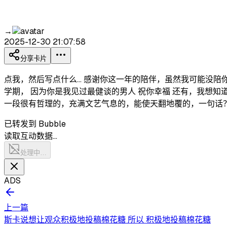
→
2025-12-30 21:07:58
分享卡片
点我，然后写点什么… 感谢你这一年的陪伴，虽然我可能没陪
学期， 因为你是我见过最健谈的男人 祝你幸福 还有，我想知
一段很有哲理的，充满文艺气息的，能使天翻地覆的，一句话？
已转发到 Bubble
读取互动数据…
处理中…
ADS
上一篇
斯卡说想让观众积极地投稿棉花糖 所以 积极地投稿棉花糖