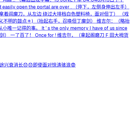
ly open the portal are over . （停下，左侧身伸出左手）
 take it （起身，拿着阎魔刀，从左边 绕过大排档白色塑料椅，面对但丁） （戏
y that . (＊意义不明的鼓点＊) （抬起右手，召唤但丁魔剑） 维吉尔：（略抬
事。 It ' s the only memory I have of us since
过但丁魔剑） 一了百了！ Once for ! 维吉尔，（拿起阁磨刀 F 田大拇货
使命途兴衰消长😞😞即使面对惊涛骇浪😨