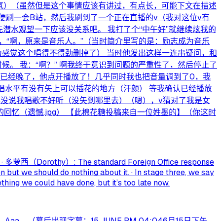
氛）（虽然但是这个事情应该有讲过，有点长，可能下文在描述
便刷一会B站，然后我刷到了一个正在直播的v（我对这位v有
潜水观望一下应该没关系吧。 我打了个“中午好”就继续炫我的
，“啊，原来是音乐人。”（当时简介里写的是：励志成为音乐
为感觉这个唱得不得劲删掉了） 当时他发出这样一连串疑问，和
。 我：“啊？” 啊我终于意识到问题的严重性了，然后停止了
但已经晚了，他点开播放了！几乎同时我也把音量调到了0，我
唱水平有没有矢上可以插花的地方（汗颜） 等我确认已经播放
都没说我唱歌不好听（没矢到哪里去）（嗯），v猜对了我是女
忆（遗憾.jpg） 【此棉花糖投稿来自一位姓墨的】（你这时
at? · 多萝西（Dorothy）: The standard Foreign Office response
n but we should do nothing about it. · In stage three, we say
hing we could have done, but it’s too late now.
 （幕后出现字幕：15 JUNE PM 04:046月15日下午