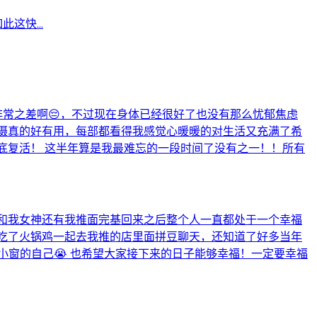
这快...
非常之差啊😔，不过现在身体已经很好了也没有那么忧郁焦虑
特摄真的好有用，每部都看得我感觉心暖暖的对生活又充满了希
底复活！ 这半年算是我最难忘的一段时间了没有之一！！所有
一和我女神还有我推面完基回来之后整个人一直都处于一个幸福
去吃了火锅鸡一起去我推的店里面拼豆聊天，还知道了好多当年
小窗的自己😭 也希望大家接下来的日子能够幸福！一定要幸福