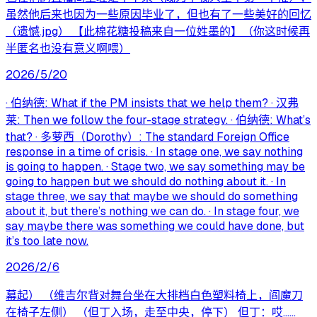
虽然他后来也因为一些原因毕业了，但也有了一些美好的回忆
（遗憾.jpg） 【此棉花糖投稿来自一位姓墨的】（你这时候再
半匿名也没有意义啊喂）
2026/5/20
· 伯纳德: What if the PM insists that we help them? · 汉弗
莱: Then we follow the four-stage strategy. · 伯纳德: What’s
that? · 多萝西（Dorothy）: The standard Foreign Office
response in a time of crisis. · In stage one, we say nothing
is going to happen. · Stage two, we say something may be
going to happen but we should do nothing about it. · In
stage three, we say that maybe we should do something
about it, but there’s nothing we can do. · In stage four, we
say maybe there was something we could have done, but
it’s too late now.
2026/2/6
幕起） （维吉尔背对舞台坐在大排档白色塑料椅上，阎魔刀
在椅子左侧） （但丁入场，走至中央，停下） 但丁：哎……