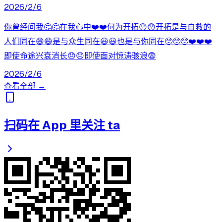
2026/2/6
你曾经问我🤔🤔在我心中❤️❤️何为开拓😯😯开拓是与自救的
人们同在😄😄是与众生同在😃😃也是与你同在🥺🥺🥺❤️❤️❤️
即使命途兴衰消长😞😞即使面对惊涛骇浪😨
2026/2/6
查看全部 →
扫码在 App 里关注 ta