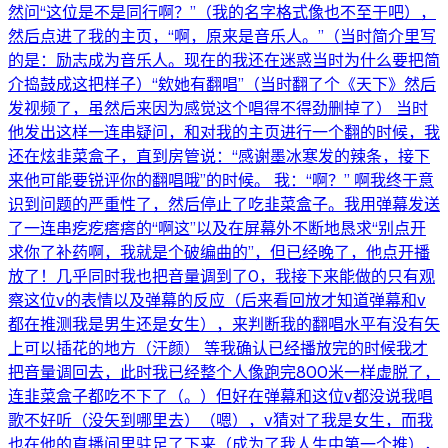
然问“这位是不是同行啊？”（我的名字格式像也不至于吧），
然后点进了我的主页，“啊，原来是音乐人。”（当时简介里写
的是：励志成为音乐人。现在的我还在迷惑当时为什么要把简
介捣鼓成这把样子）“欸她有翻唱”（当时翻了个《天下》然后
发视频了，虽然后来因为感觉这个唱得不得劲删掉了） 当时
他发出这样一连串疑问，和对我的主页进行一个翻的时候，我
还在炫韭菜盒子，直到房管说：“感谢墨冰寒发的辣条，接下
来他可能要锐评你的翻唱哦”的时候。 我：“啊？” 啊我终于意
识到问题的严重性了，然后停止了吃韭菜盒子。我用弹幕发送
了一连串疙疙瘩瘩的“啊这”以及在屏幕外不断地恳求“别点开
求你了补药啊，我就是个破编曲的”，但已经晚了，他点开播
放了！几乎同时我也把音量调到了0，我接下来能做的只有观
察这位v的表情以及弹幕的反应（后来看回放才知道弹幕和v
都在推测我是男生还是女生），来判断我的翻唱水平有没有矢
上可以插花的地方（汗颜） 等我确认已经播放完的时候我才
把音量调回去，此时我已经整个人像跑完800米一样虚脱了，
连韭菜盒子都吃不下了（。）但好在弹幕和这位v都没说我唱
歌不好听（没矢到哪里去）（嗯），v猜对了我是女生，而我
也在他的直播间里驻足了下来（成为了我人生中第一个推），