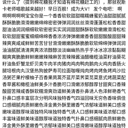
说什么了（提到棉花糖我才知道有棉花糖赶工的），那就祝斯
卡老师唱歌越来越好！早日百舰！成为大V！ 发个电吧： 啊
啊啊啊啊啊宝宝你是一个香香软软甜甜糯糯蜂蜜奶油甜甜腻腻
酥酥脆脆滑滑嫩嫩绵绵密密弹弹润润丝丝滑滑蓬蓬松松香香甜
甜油油润润细细软软密密实实润润甜甜酥酥软软嫩嫩滑滑松松
软软甜甜蜜蜜细细绵绵香香浓浓弹弹嫩嫩香香甜甜酸酸甜甜辣
辣爽爽咸咸鲜鲜苦苦甘甘滑滑嫩嫩酥酥脆脆软软绵绵弹弹润润
油油腻腻清清爽爽浓浓醇醇淡淡幽幽热热乎乎冰冰凉凉黏黏糊
糊爽爽脆脆鲜鲜嫩嫩辣辣麻苦苦辣辣酱油醋橄榄油菜籽油葵花
籽油鱼虾蟹龙虾贝类牛肉羊肉猪肉鸡肉鸭肉鹅肉火鸡肉香肠火
腿培根肉丸汉堡热狗披萨寿司拉面咖喱炖肉烤肉烤鱼烤鸡沙拉
汤粥芒果柠檬柚子百香果茼蒿芥蓝芹菜荠菜苋菜意式烤蔬菜配
香草酱和橄榄油鲜美多汁香脆可口滑嫩浓郁醇厚甘甜爽口香辣
酸甜苦辣咸香酥软糯滑爽劲道鲜美清香扑鼻诱人色泽鲜艳香气
扑鼻口感丰富层次分明风味独特香气四溢回味无穷色香味俱佳
口感细腻肉质鲜嫩色泽金黄外酥里嫩香气浓郁味道鲜美口感滑
嫩味道醇厚味道独特风味独特香气诱人口感鲜美味道浓郁口感
丰富味道鲜美味道醇厚味道独特香气扑鼻口感细腻肉质鲜嫩色
泽金黄外酥里嫩香气浓郁味道鲜美口感滑嫩味道醇厚味道独特