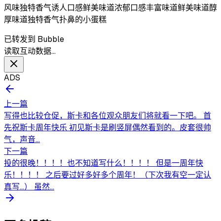
风味独特香气诱人口感鲜美味道浓郁口感丰富味道鲜美味道醇
厚味道独特香气扑鼻的小蛋糕
已转发到 Bubble
读取互动数据…
ADS
上一篇
写得也比较仓促，斯卡和各位观众朋友们将就看一下吧。 首
先祝斯卡周年快乐 初见斯卡是刷竖屏偶然看到的。皮套很帅
气，声音...
下一篇
投的很晚！！！！也不知道写什么！！！！ 但是一周年快
乐！！！！ 之后要过好多好多个周年！（下次我有空一定认
真写…） 虽然...