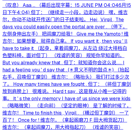
（叹息） Aaa ... （幕后出现字幕：15 JUNE PM 04:046月15
日下午4:04) 但丁：（继续走一小段，边走边说） 嘿，维吉
尔，你动不动就开传送门的日子结束啦。 Hei , Virgil , The
days you could easily open the portal are over . （停下，
左侧身伸出左手） 把阎魔刀给我！ Give me the Yamoto ! 维
吉尔：如果想要，就得自己拿。 If you want it , then you ' ll
have to take it （起身，拿着阎魔刀，从左边 绕过大排档白
色塑料椅，面对但丁） （戏谑的笑容） 规矩你早知道的。
But you already knew that . 但丁：就知道你会这么说…… I
had a feeling you ' d say that . (＊意义不明的鼓点＊) （抬起
右手，召唤但丁魔剑） 维吉尔：（略抬头） 我们打过多少次
了。 How many times have we fought . 但丁：（将但丁魔剑
放到肩膀上） 很难说。 Hard t say . 这是我从小唯一记得的
事。 It ' s the only memory I have of us since we were kids
. （略略微笑） （走向前）（坚定的眼神） 是了解的时候了，
维吉尔！ Time to finish this , Virgil . （横过但丁魔剑） 一了
百了！ Once for ! 维吉尔，（拿起阁磨刀 F 田大拇货起刀）
维吉尔：（拿起阎魔刀，用大拇指起刀） （戏谑的笑容）