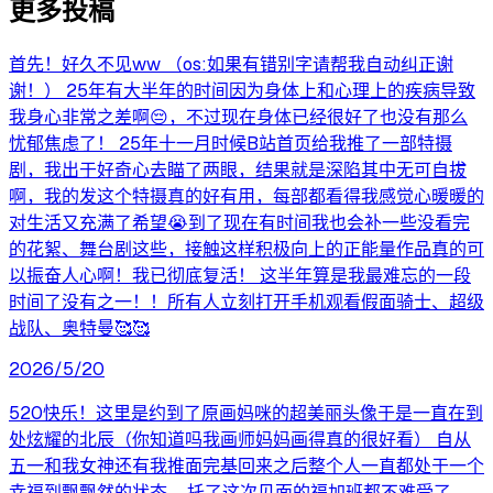
更多投稿
首先！好久不见ww （os:如果有错别字请帮我自动纠正谢
谢！） 25年有大半年的时间因为身体上和心理上的疾病导致
我身心非常之差啊😔，不过现在身体已经很好了也没有那么
忧郁焦虑了！ 25年十一月时候B站首页给我推了一部特摄
剧，我出于好奇心去瞄了两眼，结果就是深陷其中无可自拔
啊，我的发这个特摄真的好有用，每部都看得我感觉心暖暖的
对生活又充满了希望😭到了现在有时间我也会补一些没看完
的花絮、舞台剧这些，接触这样积极向上的正能量作品真的可
以振奋人心啊！我已彻底复活！ 这半年算是我最难忘的一段
时间了没有之一！！所有人立刻打开手机观看假面骑士、超级
战队、奥特曼🥰🥰
2026/5/20
520快乐！这里是约到了原画妈咪的超美丽头像于是一直在到
处炫耀的北辰（你知道吗我画师妈妈画得真的很好看） 自从
五一和我女神还有我推面完基回来之后整个人一直都处于一个
幸福到飘飘然的状态……托了这次见面的福加班都不难受了