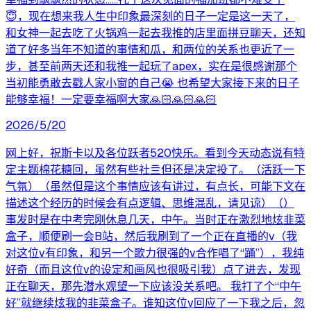
😇，现在想来我人生中印象最深刻的日子一定是这一天了，
和女神一起去吃了火锅鸡一起去我推的店里面拼豆聊天，还知
道了好多当年不知道的事情和瓜，和两位的关系也更近了一
步，甚至前两天还和我推一起玩了apex，实在是很感谢那个
当初能勇敢去戳人家小窗的自己😭 也希望大家接下来的日子
能够幸福！一定要幸福啊大家🙏🏻🙏🏻🙏🏻
2026/5/20
网上好，祝斯卡以及各位跃者520快乐。看到今天动态说有特
定主题棉花糖回，虽然有些社亖但还是决定投了。（活跃一下
气氛）（虽然但是这个事情应该有讲过，有点长，可能下文在
描述这个经历的时候会有点逻辑、思维混乱，请见谅）（）
事发时是在中考完刚休息几天，中午。当时正在激烈地炫韭菜
盒子，顺便刷一会B站，然后我刷到了一个正在直播的v（我
对这位v有印象，和另一个歌力很强的v合作唱了“踊”），我纯
好奇（而且这位v的设定和画风也很吸引我）点了进去，发现
正在聊天，那先潜水观望一下应该没关系吧。 我打了个“中午
好”就继续炫我的韭菜盒子。谁知这位v回应了一下我之后，忽