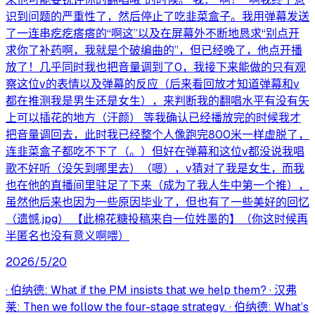
识到问题的严重性了，然后停止了吃韭菜盒子。我用弹幕发送
了一连串疙疙瘩瘩的“啊这”以及在屏幕外不断地恳求“别点开
求你了补药啊，我就是个破编曲的”，但已经晚了，他点开播
放了！几乎同时我也把音量调到了0，我接下来能做的只有观
察这位v的表情以及弹幕的反应（后来看回放才知道弹幕和v
都在推测我是男生还是女生），来判断我的翻唱水平有没有矢
上可以插花的地方（汗颜） 等我确认已经播放完的时候我才
把音量调回去，此时我已经整个人像跑完800米一样虚脱了，
连韭菜盒子都吃不下了（。）但好在弹幕和这位v都没说我唱
歌不好听（没矢到哪里去）（嗯），v猜对了我是女生，而我
也在他的直播间里驻足了下来（成为了我人生中第一个推），
虽然他后来也因为一些原因毕业了，但也有了一些美好的回忆
（遗憾.jpg） 【此棉花糖投稿来自一位姓墨的】（你这时候再
半匿名也没有意义啊喂）
2026/5/20
· 伯纳德: What if the PM insists that we help them? · 汉弗
莱: Then we follow the four-stage strategy. · 伯纳德: What’s