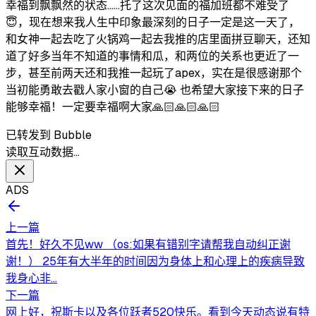
幸福到飘飘然的状态……托了这次见面的福加班都不难受了
😇，现在想来我人生中印象最深刻的日子一定是这一天了，
和女神一起去吃了火锅鸡一起去我推的店里面拼豆聊天，还知
道了好多当年不知道的事情和瓜，和两位的关系也更近了一
步，甚至前两天还和我推一起玩了apex，实在是很感谢那个
当初能勇敢去戳人家小窗的自己😭 也希望大家接下来的日子
能够幸福！一定要幸福啊大家🙏🏻🙏🏻🙏🏻
已转发到 Bubble
读取互动数据…
ADS
上一篇
首先！好久不见ww （os:如果有错别字请帮我自动纠正谢
谢！） 25年有大半年的时间因为身体上和心理上的疾病导致
我身心非...
下一篇
网上好，祝斯卡以及各位跃者520快乐。看到今天动态说有特