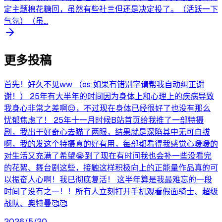
定主题棉花糖回，虽然有些社亖但还是决定投了。（活跃一下
气氛）（虽...
更多投稿
首先！好久不见ww （os:如果有错别字请帮我自动纠正谢
谢！） 25年有大半年的时间因为身体上和心理上的疾病导致
我身心非常之差啊😔，不过现在身体已经很好了也没有那么
忧郁焦虑了！ 25年十一月时候B站首页给我推了一部特摄
剧，我出于好奇心去瞄了两眼，结果就是深陷其中无可自拔
啊，我的发这个特摄真的好有用，每部都看得我感觉心暖暖的
对生活又充满了希望😭到了现在有时间我也会补一些没看完
的花絮、舞台剧这些，接触这样积极向上的正能量作品真的可
以振奋人心啊！我已彻底复活！ 这半年算是我最难忘的一段
时间了没有之一！！所有人立刻打开手机观看假面骑士、超级
战队、奥特曼🥰🥰
2026/5/20