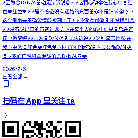
⚡因为😣D/N/A🧬😱无法诉说😍⚡ ⚡这颗心🥰😭在我心中🧬红
色❤️红色🖤⚡ ⚡睡不着😱没有迷路的东西🧬😍不是请求😭💧 ⚡
这个细胞是🧬🥰愛憎😣被刻上了⚡ ⚡还没找到😭🧬还没找到😣
⚡ ⚡没有说出口的声音？😭💧 ⚡在某个人的心中你是🧬🥰在连
接中做梦😿⚡⚡因为🧬D/N/A🧬无法诉说⚡ ⚡这种痛苦也😭在
我心中😣🧬红色❤️红色🖤 ⚡镜子的形状🥰逆さまな🎭D/N/A
🧬 ⚡我的证明和😄温暖的😊D/N/A🧬❤️
2026/2/6
查看全部 →
扫码在 App 里关注 ta