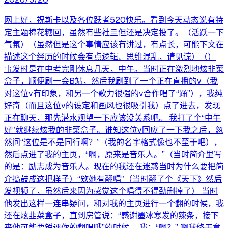
网上好，祝斯卡以及各位跃者520快乐。看到今天动态说有特
定主题棉花糖回，虽然有些社亖但还是决定投了。（活跃一下
气氛）（虽然但是这个事情应该有讲过，有点长，可能下文在
描述这个经历的时候会有点逻辑、思维混乱，请见谅）（）
事发时是在中考完刚休息几天，中午。当时正在激烈地炫韭菜
盒子，顺便刷一会B站，然后我刷到了一个正在直播的v（我
对这位v有印象，和另一个歌力很强的v合作唱了“踊”），我纯
好奇（而且这位v的设定和画风也很吸引我）点了进去，发现
正在聊天，那先潜水观望一下应该没关系吧。 我打了个“中午
好”就继续炫我的韭菜盒子。谁知这位v回应了一下我之后，忽
然问“这位是不是同行啊？”（我的名字格式像也不至于吧），
然后点进了我的主页，“啊，原来是音乐人。”（当时简介里写
的是：励志成为音乐人。现在的我还在迷惑当时为什么要把简
介捣鼓成这把样子）“欸她有翻唱”（当时翻了个《天下》然后
发视频了，虽然后来因为感觉这个唱得不得劲删掉了） 当时
他发出这样一连串疑问，和对我的主页进行一个翻的时候，我
还在炫韭菜盒子，直到房管说：“感谢墨冰寒发的辣条，接下
来他可能要锐评你的翻唱哦”的时候。 我：“啊？” 啊我终于意