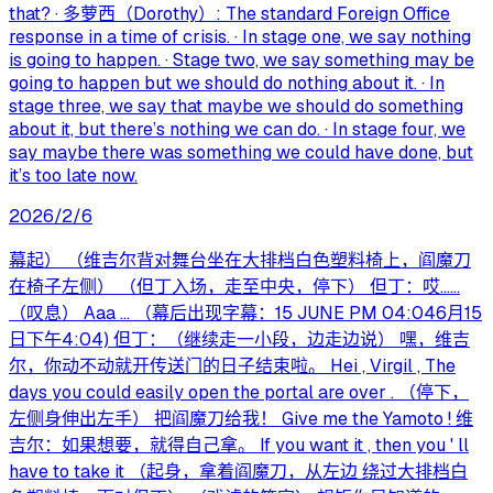
that? · 多萝西（Dorothy）: The standard Foreign Office
response in a time of crisis. · In stage one, we say nothing
is going to happen. · Stage two, we say something may be
going to happen but we should do nothing about it. · In
stage three, we say that maybe we should do something
about it, but there’s nothing we can do. · In stage four, we
say maybe there was something we could have done, but
it’s too late now.
2026/2/6
幕起） （维吉尔背对舞台坐在大排档白色塑料椅上，阎魔刀
在椅子左侧） （但丁入场，走至中央，停下） 但丁：哎……
（叹息） Aaa ... （幕后出现字幕：15 JUNE PM 04:046月15
日下午4:04) 但丁：（继续走一小段，边走边说） 嘿，维吉
尔，你动不动就开传送门的日子结束啦。 Hei , Virgil , The
days you could easily open the portal are over . （停下，
左侧身伸出左手） 把阎魔刀给我！ Give me the Yamoto ! 维
吉尔：如果想要，就得自己拿。 If you want it , then you ' ll
have to take it （起身，拿着阎魔刀，从左边 绕过大排档白