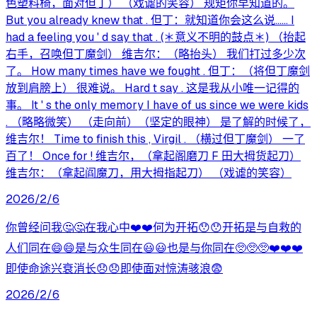
色塑料椅，面对但丁） （戏谑的笑容） 规矩你早知道的。
But you already knew that . 但丁：就知道你会这么说…… I
had a feeling you ' d say that . (＊意义不明的鼓点＊) （抬起
右手，召唤但丁魔剑） 维吉尔：（略抬头） 我们打过多少次
了。 How many times have we fought . 但丁：（将但丁魔剑
放到肩膀上） 很难说。 Hard t say . 这是我从小唯一记得的
事。 It ' s the only memory I have of us since we were kids
. （略略微笑） （走向前）（坚定的眼神） 是了解的时候了，
维吉尔！ Time to finish this , Virgil . （横过但丁魔剑） 一了
百了！ Once for ! 维吉尔，（拿起阁磨刀 F 田大拇货起刀）
维吉尔：（拿起阎魔刀，用大拇指起刀） （戏谑的笑容）
2026/2/6
你曾经问我🤔🤔在我心中❤️❤️何为开拓😯😯开拓是与自救的
人们同在😄😄是与众生同在😃😃也是与你同在🥺🥺🥺❤️❤️❤️
即使命途兴衰消长😞😞即使面对惊涛骇浪😨
2026/2/6