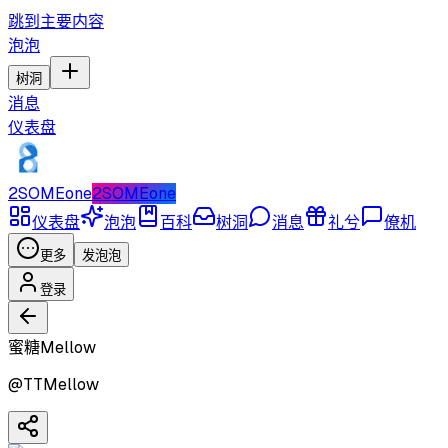
跳到主要内容
泡泡
树洞
消息
仪表盘
2SOMEone
2SOMEone
仪表盘
泡泡
百科
树洞
消息
礼兮
僚机
更多
发泡泡
登录
蜜糖Mellow
@
TTMellow