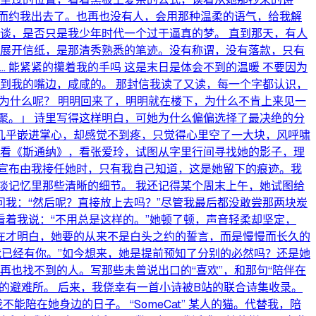
而约我出去了。也再也没有人，会用那种温柔的语气，给我解
谈，是否只是我少年时代一个过于逼真的梦。 直到那天，有人
。 展开信纸，是那清秀熟悉的笔迹。没有称谓，没有落款，只有
候...... 能紧紧的攥着我的手吗 这是末日是体会不到的温暖 不要因为
到我的嘴边，咸咸的。 那封信我读了又读，每一个字都认识，
为什么呢？ 明明回来了，明明就在楼下，为什么不肯上来见一
聚。」 诗里写得这样明白，可她为什么偏偏选择了最决绝的分
甲几乎嵌进掌心，却感觉不到疼，只觉得心里空了一大块，风呼啸
，看《斯通纳》，看张爱玲，试图从字里行间寻找她的影子，理
宣布由我接任她时，只有我自己知道，这是她留下的痕迹。我
淡记忆里那些清晰的细节。 我还记得某个周末上午，她试图给
我：“然后呢？直接放上去吗？”尽管我最后都没敢尝那两块炭
看着我说：“不用总是这样的。”她顿了顿，声音轻柔却坚定，
现在才明白，她要的从来不是白头之约的誓言，而是慢慢而长久的
我已经有你。”如今想来，她是提前预知了分别的必然吗？还是她
再也找不到的人。写那些未曾说出口的“喜欢”，和那句“陪伴在
的避难所。 后来，我侥幸有一首小诗被B站的联合诗集收录。
在她身边的日子。 “SomeCat” 某人的猫。代替我，陪