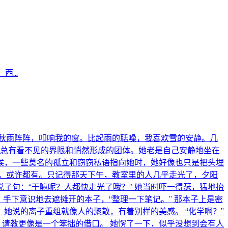
...
。 今夜秋雨阵阵，叩响我的窗。比起雨的聒噪，我喜欢雪的安静。几
，总有看不见的界限和悄然形成的团体。她老是自己安静地坐在
候，一些莫名的孤立和窃窃私语指向她时，她好像也只是把头埋
，或许都有。只记得那天下午，教室里的人几乎走光了，夕阳
了句：“干嘛呢？人都快走光了哦？” 她当时吓一得瑟，猛地抬
手下意识地去遮摊开的本子，“整理一下笔记。” 那本子上是密
她说的离子重组就像人的聚散，有着别样的美感。 “化学啊？”
，请教更像是一个笨拙的借口。 她愣了一下，似乎没想到会有人