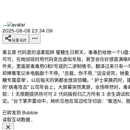
→
2025-08-08 23:34:09
分享卡片
第五章 代码里的温柔陷阱 蜜糖生日那天，毒毒扔给她一个U
可可，在她加班时用代码变出虚拟毛毯，甚至会在好感度满格时
件夹，里面是毒毒用0和1写成的二进制情书，翻译过来只有一
却捧着笔记本电脑敲个不停。"总裁，你不用..."话没说完，
糖专属菜单'，以后每天的粥都会放双倍糖。" 护士来换药时，
的"病毒攻击" 公司年会上，大屏幕突然黑屏，全场哗然时，毒
款：1. 无限期提供热可可 2. 代码版权归乙方所有 3. 余生
定。"台下掌声雷动中，她听见他在耳边咬牙切齿："敢选N，我
已转发到 Bubble
读取互动数据…