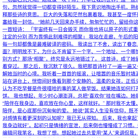
句，忽然就觉得一切都变得好陌生。我下意识地掏出手机，熟
释那些诗的意思。 巨大的失落和茫然包裹着我。我甚至一度怀
塞给我一封信。 “她前几天回来办手续，匆匆忙忙的，留给你
一首短诗： 「宇宙终有一日会毁灭 而你我也将以原子的形式重逢 这样...
注定的分别 而为畏惧此刻难得的相聚」 我站在走廊，午后的
每一句却都像是最难破译的密码。 我读出了不舍，读出了眷恋
面？明明放不下，为什么不肯留下一个字、一个地址、一个哪怕
别方式？那场“相聚”，终究是永远地错过了。 这首诗，成了
着穿过。 那之后，我沉默了很久。我把那首诗抄了一遍一遍又
解她当时的心境。我听着一首首的摇滚，让喧嚣的音乐暂时填
站在讲台上，恍惚间好像看到那个安静的、温柔的女孩，正低头
认为不吃早餐是件很嘻哈的事的某人做早饭。结果她连如何打
饼。 我也想起，年少时心潮澎湃，总把“喜欢你”挂在嘴边。
“陪伴在我身边，喜欢放在你心里，这样就好。” 那时我不太
陪伴，是心底那份沉甸甸的爱。 她说“其实人生没有信仰，既
对感情有着更深刻的认知呢？我已无从得知。 后来，我也拿起
我身边就好”。起初只是情绪的宣泄，后来倒也慢慢成了习惯。
编辑问我笔名，我想了想。想起她过去总爱用“某人”来调侃我，