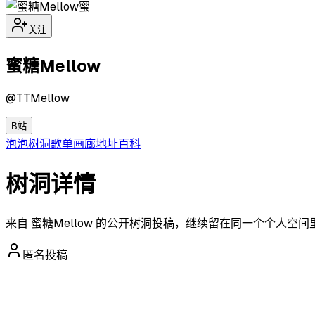
蜜
关注
蜜糖Mellow
@
TTMellow
B站
泡泡
树洞
歌单
画廊
地址
百科
树洞详情
来自 蜜糖Mellow 的公开树洞投稿，继续留在同一个个人空
匿名投稿