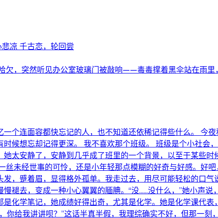
心悲凉 千古恋，轮回尝
哈欠，突然听见办公室玻璃门被敲响——毒毒撑着黑伞站在雨里，西
东西，尤其让我回忆一个连面容都快忘记的人，也不知道还依稀记得些什么
时候想忘却记得更深。 我不喜欢那个班级。 班级是个小社会
。她太安静了，安静到几乎成了班里的一个背景，以至于某些时
于一丝未经世事的可怜，还是小年轻那点模糊的好奇与好感。好吧
发，蹙着眉，显得格外孤单。我走过去，用尽可能轻松的口气说
慢褪去，变成一种小心翼翼的腼腆。“没……没什么，”她小声说，
是化学笔记，她成绩好得出奇，尤其是化学。她是化学课代表，
，你给我讲讲呗？”这话半真半假，我理综确实不好，但那一刻