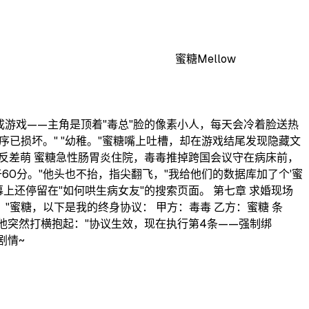
蜜糖Mellow
成游戏——主角是顶着"毒总"脸的像素小人，每天会冷着脸送热
已损坏。" "幼稚。"蜜糖嘴上吐槽，却在游戏结尾发现隐藏文
的反差萌 蜜糖急性肠胃炎住院，毒毒推掉跨国会议守在病床前，
60分。"他头也不抬，指尖翻飞，"我给他们的数据库加了个'蜜
上还停留在"如何哄生病女友"的搜索页面。 第七章 求婚现场
"蜜糖，以下是我的终身协议： 甲方：毒毒 乙方：蜜糖 条
"，却被他突然打横抱起："协议生效，现在执行第4条——强制绑
剧情~