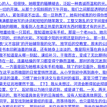
心的人。但很快，她眼里的腼腆褪去，泛起一种真诚而温和的光。
就是一切的开端。从那个夕阳斜照的下午开始，我们之间那层透明
的人，紧张得说不出话。但一旦熟悉了，她有时候真的吵得你想给
满满都是她写的诗词和短短的随笔散文，工整又散乱的文字间是细
着她的眼睛，我看到人在真正热爱的某样东西时眼里才有的光芒。
秘兮兮地塞给我一只耳机，我知道她没有手机，那是一个老mp3。
不同的、炽热的光彩。不知是夕阳的光照还是别的什么，那一刻，
表“义不容辞”的开始辅导我的化学。 放学后的空教室，周末的
是书本印刷油墨的味道，还有她身上淡淡的、像是阳光落在肩头
 我不知道是从哪一刻起，课后补习，于我而言，变成了无比期待
在一起，连最枯燥的学习都变得宁静而温暖。 那时的我沉迷游
来，一方面是因为她根本没有手机电脑，除了约好见面外，我根
就在这平淡而微甜的日常里悄然流逝。从小学到初中再到高中，我
她讲话的温柔，习惯了她分享诗文与音乐时的雀跃，甚至习惯了她
毫无征兆地骤然干涸。 【下】 我从未想过，河流会断得如此彻
置，空了。 起初我以为她只是迟到，或是请了假。一天，两天，
遥远的、我不知道具体名字的沿海城市。没有人知道具体原因，
的同学，甚至找到她家曾经的街道，而等待我的，也只是陌生的住
汽都没有留下。 那段时间，天空总是灰蒙蒙的。 我坐在她曾