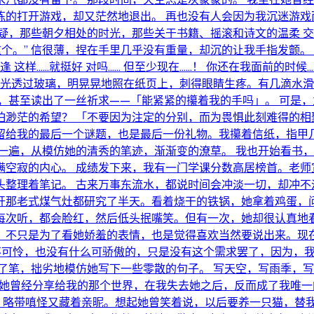
练的打开游戏，却又茫然地退出。 再也没有人会因为我沉迷游戏
疑，那些朝夕相处的时光，那些关于书籍、摇滚和诗文的温柔 交
这个。” 信很薄，捏在手里几乎没有重量，却沉的让我手指发颤
...就挺好 对吗...... 但至少现在......！ 你还在我面前的时
阳光透过玻璃，明晃晃地照在纸页上，刺得眼睛生疼。有几滴水滑
，甚至读出了一丝祈求——「能紧紧的攥着我的手吗」。 可是，
渺茫的希望？ 「不要因为注定的分别，而为畏惧此刻难得的相
她留给我的最后一个谜题，也是最后一份礼物。我攥着信纸，指
一遍，从模仿她的清秀的笔迹，渐渐变的潦草。 我也开始看书
满空寂的内心。 成绩发下来，我有一门学课分数高居榜首。老师
整理着笔记。 古来万事东流水，都说时间会冲淡一切，却冲不
开那老式煤气灶都研究了半天。看着烧干的铁锅，她拿着鸡蛋，问
她每次听，都会脸红，然后低头抿嘴笑。但有一次，她却很认真地
懂，不只是为了看她娇羞的表情，也是觉得喜欢当然要说出来。
不可怜，也没有什么可骄傲的，只是没有这个需求罢了，因为，
了笔，拙劣地模仿她写下一些零散的句子。 写天空，写雨季，写
她曾经分享给我的那个世界，在我失去她之后，反而成了我唯一
略带嗔怪又藏着亲昵。想起她曾笑着说，以后要养一只猫，替我不能陪