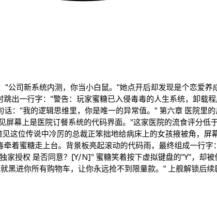
盘："公司新系统内测，你当小白鼠。"她点开后却发现是个恋爱养
跳出一行字："警告：玩家蜜糖已入侵毒毒的人生系统，卸载程序
句话："我的逻辑思维里，你是唯一的异常值。" 第六章 医院里
她看见屏幕上是医院订餐系统的代码界面。"这家医院的流食评分低于
撞见这位传说中冷厉的总裁正笨拙地给病床上的女孩掖被角，屏幕
毒牵着蜜糖走上台。背景板亮起滚动的代码雨，最终组成一行字：
调试权独家授权 是否同意？[Y/N]" 蜜糖笑着按下虚拟键盘的"Y
就黑进你所有购物车，让你永远抢不到限量款。" 上舰解锁后续