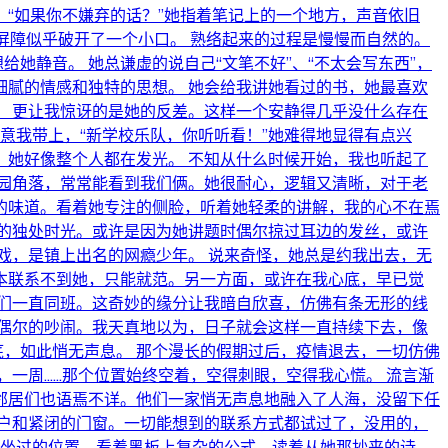
“如果你不嫌弃的话？”她指着笔记上的一个地方，声音依旧
的屏障似乎破开了一个小口。 熟络起来的过程是慢慢而自然的。
她静音。 她总谦虚的说自己“文笔不好”、“不太会写东西”，
腻的情感和独特的思想。 她会给我讲她看过的书，她最喜欢
 更让我惊讶的是她的反差。这样一个安静得几乎没什么存在
她示意我带上，“新学校乐队，你听听看！”她难得地显得有点兴
她好像整个人都在发光。 不知从什么时候开始，我也听起了
公园角落，常常能看到我们俩。她很耐心，逻辑又清晰，对于老
的味道。看着她专注的侧脸，听着她轻柔的讲解，我的心不在焉
的独处时光。或许是因为她讲题时偶尔掠过耳边的发丝，或许
戏，是镇上出名的网瘾少年。 说来奇怪，她总是约我出去，无
本联系不到她，只能就范。另一方面，或许在我心底，早已觉
们一直同班。这奇妙的缘分让我暗自欣喜，仿佛有条无形的线
偶尔的吵闹。我天真地以为，日子就会这样一直持续下去，像
底，如此悄无声息。 那个漫长的假期过后，疫情退去，一切仿佛
一周……那个位置始终空着，空得刺眼，空得我心慌。 流言渐
邻居们也语焉不详。他们一家悄无声息地融入了人海，没留下任
户和紧闭的门窗。一切能想到的联系方式都试过了，没用的，
经坐过的位置，看着黑板上复杂的公式，读着从她那抄来的诗