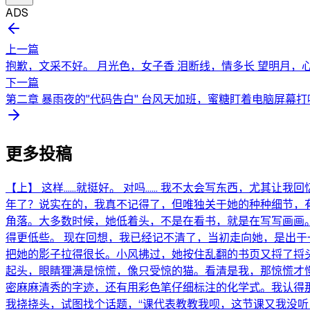
ADS
上一篇
抱歉，文采不好。 月光色，女子香 泪断线，情多长 望明月，
下一篇
第二章 暴雨夜的"代码告白" 台风天加班，蜜糖盯着电脑屏幕打
更多投稿
【上】 这样......就挺好。 对吗...... 我不太会写
年了？说实在的，我真不记得了，但唯独关于她的种种细节，有
角落。大多数时候，她低着头，不是在看书，就是在写写画画
得更低些。 现在回想，我已经记不清了，当初走向她，是出
把她的影子拉得很长。小风拂过，她按住乱翻的书页又捋了捋头
起头，眼睛狸满是惊慌，像只受惊的猫。看清是我，那惊慌才慢
密麻麻清秀的字迹，还有用彩色笔仔细标注的化学式。我认得那
我挠挠头，试图找个话题，“课代表教教我呗，这节课又我没听