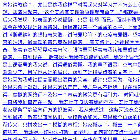
向她请教这个，尤其是像我这样平时看起来对学习并不怎么上
轻，却清晰起来，“这个实验其实理解原理就简单了……” 那
后来我发现，她表面的冷漠孤僻，只是“社恐”而已。面对不熟悉
却会在我发现她还写诗时，悄悄递过来一个薄薄的本子，上面
讲《斯通纳》的坚持与失败，讲张爱玲笔下的苍凉与爱恨。望
感的姑娘，最喜欢的音乐竟然是摇滚...... 有天路上，她神
奋，随着节奏轻轻晃动着肩膀，眼睛里闪烁着与我认知里截然
摇滚，一直到现在。 后来因为我惨不忍睹的成绩，她这个课代
是上课溜号的我来说，讲得通俗易懂。我的鼻子很灵，空气中
渐渐少了，目光也从她的眉眼，落到了她指尖点着的文字上。
是她因为我成绩提高而露出温柔的笑容，或许只是因为，和她待
论是去街上逛逛，还是去河边走走，我几乎从不拒绝。现在想
得，虚拟的网络远不及她一个真实的微笑更有吸引力。 时间
一直将我们牵连在一起。 我习惯了身边有她的存在，习惯了
老家那条平静流向远方的蚂蚁河。 我从未想过，这条河流竟会
回到最初。教室里喧闹依旧，桌椅摆放如常，只是那个角落的位
渐传来，只拼凑出一个模糊的真相：她家搬走了。搬去了一个
何线索。 我想尽一切办法打听，问老师，问可能知道点什么
一切都石沉大海。她就像一块干冰，升华在我的世界，连一丝水