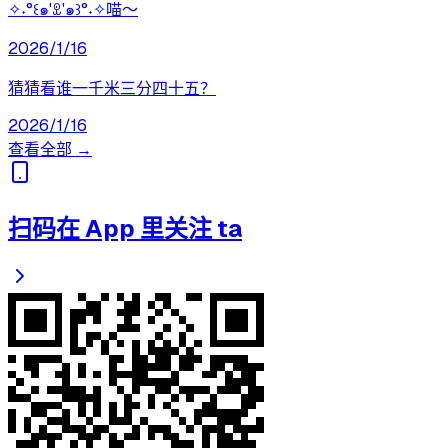
✧˖°꒰๑'ꀾ'๑꒱°˖✧喵～
2026/1/16
猜猜看谁一千米三分四十五？
2026/1/16
查看全部 →
扫码在 App 里关注 ta