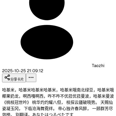
Taozhi
2025-10-25 21:09:12
分享卡片
哈基米，哈基米哈基米哈基米，哈基米哦南北绿豆，哈基米哦
椰果奶龙，啊西嘎啊西，咋不咋不优菈优菈曼波，哈基米曼波
《桃枝冠世吟》 桃华灼灼耀八但， 枝探云疆破晓势。 天赐仙
姿凝玉冈， 下临沧海舞霓绊。 帝心独许春风醉， 一顾群芳尽
敛榜。 别翻译。あなたはつるぺたです