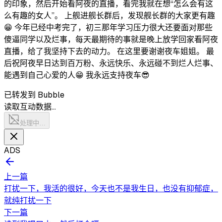
的印象，然后开始看阿夜的直播，看完我就在想“怎么会有这
么有趣的女人”。 上舰进舰长群后，发现舰长群的大家更有趣
😁 今年已经中考完了，初三那年学习压力很大还要面对那些
傻逼同学以及烂事，每天最期待的事就是晚上放学回家看阿夜
直播，给了我坚持下去的动力。 在这里要谢谢夜车姐姐。 最
后祝阿夜早日达到百万粉、永远快乐、永远碰不到烂人烂事、
能遇到自己心爱的人😁 我永远支持夜车😎
已转发到 Bubble
读取互动数据…
处理中…
ADS
上一篇
打扰一下，我活的很好，今天也不是我生日，也没有抑郁症，
就纯打扰一下
下一篇