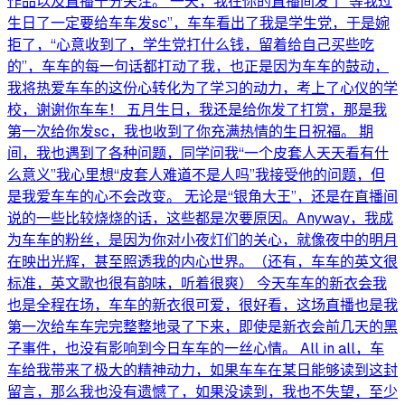
作品以及直播十分关注。 一天，我在你的直播间发了“等我过
生日了一定要给车车发sc”，车车看出了我是学生党，于是婉
拒了，“心意收到了，学生党打什么钱，留着给自己买些吃
的”，车车的每一句话都打动了我，也正是因为车车的鼓动，
我将热爱车车的这份心转化为了学习的动力，考上了心仪的学
校，谢谢你车车！ 五月生日，我还是给你发了打赏，那是我
第一次给你发sc，我也收到了你充满热情的生日祝福。 期
间，我也遇到了各种问题，同学问我“一个皮套人天天看有什
么意义”我心里想“皮套人难道不是人吗”我接受他的问题，但
是我爱车车的心不会改变。 无论是“银角大王”，还是在直播间
说的一些比较烧烧的话，这些都是次要原因。Anyway，我成
为车车的粉丝，是因为你对小夜灯们的关心，就像夜中的明月
在映出光辉，甚至照透我的内心世界。（还有，车车的英文很
标准，英文歌也很有韵味，听着很爽） 今天车车的新衣会我
也是全程在场，车车的新衣很可爱，很好看，这场直播也是我
第一次给车车完完整整地录了下来，即使是新衣会前几天的黑
子事件，也没有影响到今日车车的一丝心情。 All in all，车
车给我带来了极大的精神动力，如果车车在某日能够读到这封
留言，那么我也没有遗憾了，如果没读到，我也不失望，至少