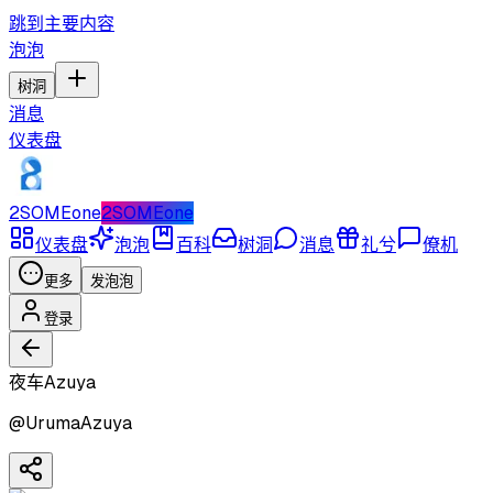
跳到主要内容
泡泡
树洞
消息
仪表盘
2SOMEone
2SOMEone
仪表盘
泡泡
百科
树洞
消息
礼兮
僚机
更多
发泡泡
登录
夜车Azuya
@
UrumaAzuya