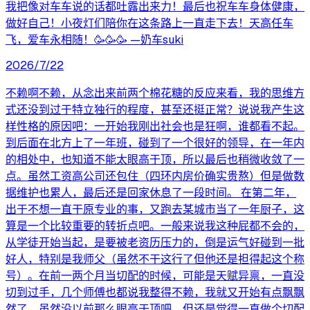
我把像对车车说的话都吐露出来力！最后也祝车车身体健康，
做好自己！小夜灯们陪你在这条路上一直走下去！天高任车
飞，爱车永相随！🥳🥳🥳 —奶车suki
2026/7/22
不赖啊不赖，从念出来前两个棉花糖的反应来看，我的思维方
式还没到过于特立独行的程度，甚至还挺正常？说说我产生这
样性格的原因吧：一开始我刚出社会也是狂啊，谁都看不起。
到后面在北方上了一年班，碰到了一个很好的领导，在一年内
的相处中，也知道不能太眼高于顶，所以最后也稍微收敛了一
点。虽然工资高公司还包住（四环内房价确实贵熬）但是做数
据维护也累人，最后还是回家休息了一段时间。 在第二年，
出于不想一直干原专业的事，又跑去某城市当了一年厨子，这
算是一个比较重要的转折点吧。一般来说我这种屁都不会的，
从学徒开始当起，是要被老资历压力的，倒是运气好碰到一批
好人，特别是我师父（虽然不干这行了但他还是担得起这个称
号）。在前一两个月当切配的时候，可能是天赋异禀，一直没
切到过手，几个师傅也都说我整得不赖，我就又开始有点飘飘
然了。虽然没以前那么眼高于顶吧，但还是觉得一直做个切配