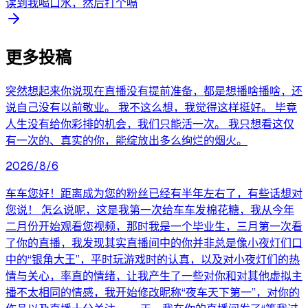
读到我喝口水，然后打个嗝
更多投稿
突然想起来你说现在直播没有提前准备，都是想播啥播啥，还
说自己没有以前敬业。 我不这么想，我觉得这样挺好。 毕竟
人生没有给你彩排的机会，我们只能活一次。 我只想看这仅
有一次的、真实的你，能绽放出多么绚烂的烟火。
2026/8/6
车车您好！距离成为您的粉丝已经有半年左右了，有些话想对
您说！ 怎么说呢，这是我第一次给车车发棉花糖，我从今年
二月份开始观看您视频，那时我是一个毕业生，三月第一次看
了你的直播，我发现其实直播间中的你并非总是像小夜灯们口
中的“银角大王”，平时玩游戏时的认真，以及对小夜灯们的热
情与关心，率直的情绪，让我产生了一些对你和对其他虚拟主
播不太相同的情感，我开始修改昵称“夜车天下第一”，对你的