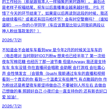
的工作经历（那是跟我本人一样抽象的来时路啊）。 最后还
是老样子祝福结尾，祝车以后直播事业越来越好捏。 P.S. 可
惜了今天的环节结束了，如果是以后再读到这段的时候，我还
会继续看吗？或者还有回马枪环节？会有时空警察吗？（谁知
道呢） ——你的小学同学（车应该算是比较认同我前两段以
神人粉丝落款发的？）
2026/7/21
不知道会不会被车车看到ww 是今年2月的时候关注车车的
（电击嗯对 当时刚好100万粉w 想来也已经半年了 第一次给
夜车写棉花糖 也经历了那一波节奏 但是Anyway 我还是支持
车车 车车没错 你在直播间会唱歌 会助眠 会打游戏 会吐露心
声 会性情发言 （会银角（bushi 我能通过车车的直播和视频
看到一个真实的你 看到一个温柔又有些脾气 有点脆弱的你 作
为粉丝还是希望夜车能坚持做自己 不要被别人所左右 去做自
己想做的事 照顾好自己 小夜灯会一直支持你的 还有新衣好口
爱 加油！
2026/7/21