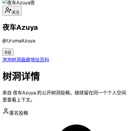
夜
关注
夜车Azuya
@
UrumaAzuya
B站
泡泡
树洞
画廊
地址
百科
树洞详情
来自 夜车Azuya 的公开树洞投稿，继续留在同一个个人空间
里查看上下文。
匿名投稿