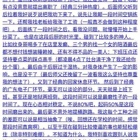
有点没意思就提出离职了（经典三分钟热度）。后面师父听到
后拉着我好说歹说把我劝下来了，说先让我颠一段时间空锅练
一下，还帮我找老板给我涨了工资（一般真不会做到这种程度
吧）。后面练了一段时间之后，看我没问题，就慢慢开始上手
炒菜了。 也是在这段后厨的时光里，碰到了比较多的神人。
比如纹身哥喝多了在店里发癫、三个男的找一个女的陪酒最后
都不想付钱想装睡赖掉、还有不得不品的一类人：下班压点还
坚持要点菜的踩点高手（都凌晨4点了灶台清干净了我还给你
炒个蛋）。最后由于后厨过于湿热，对我身体产生了一定的影
响，也是没干了（最后师父还挽留了一波看我这么坚持也尊重
我的想法了），又到了经典的回家休息环节。 然后到了经典
的广东电子厂环节，毫无可以谈论的部分，天天就是上班下
班，甚至还是地狱两班倒，这段时间可以说是最磨性子的一段
时间了。现在心态相对稳定，不说80%吧，起码50%是这段
时间磨出来的。最后毫不意外地提桶跑路。我这每个工种之间
的差距可以说是相当抽象了（唉，回想还在学校的时间，感觉
那段时间真爽啊），以至于现在碰到比较傻逼的事也能轻松绷
住（除非特别难绷）。不知道为什么，我特别喜欢跟别人说我