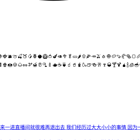
🍍🥥🥝🍅🍆🥑🥦🥬🥒🌶🫑🌽🥕🫒🧄🧅🥔🍠🥐🥯🍞🥖🥨🧀
🍿🍩🍪🌰🥜🫘🍯🥛🫗🍼🫖☕️🍵🧃🥤🧋🍶🍺🍻🥂🍷🥃🍸🍹🧉🍾🧊🥣
一进直播间就很难再退出去 我们经历过大大小小的事情 因为一些