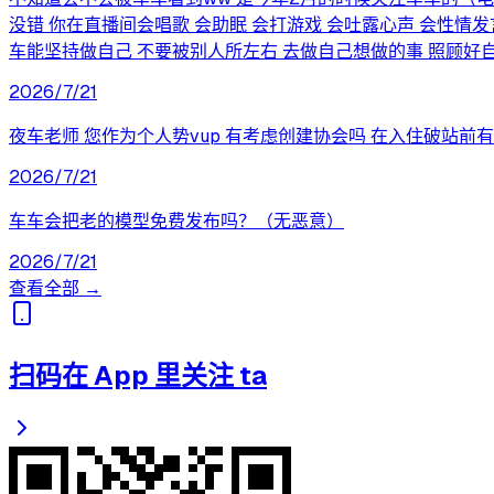
没错 你在直播间会唱歌 会助眠 会打游戏 会吐露心声 会性情
车能坚持做自己 不要被别人所左右 去做自己想做的事 照顾好自
2026/7/21
夜车老师 您作为个人势vup 有考虑创建协会吗 在入住破站前
2026/7/21
车车会把老的模型免费发布吗？（无恶意）
2026/7/21
查看全部 →
扫码在 App 里关注 ta