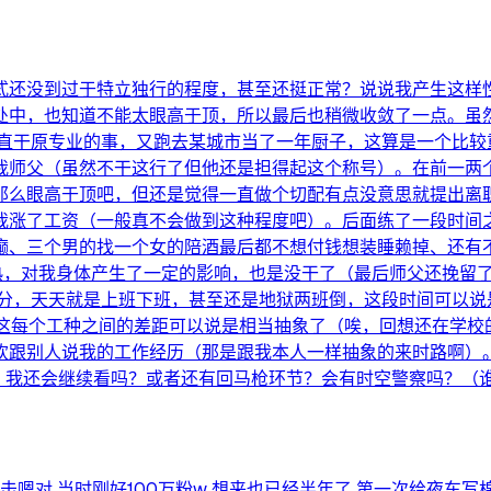
式还没到过于特立独行的程度，甚至还挺正常？说说我产生这样
处中，也知道不能太眼高于顶，所以最后也稍微收敛了一点。虽
一直干原专业的事，又跑去某城市当了一年厨子，这算是一个比较
我师父（虽然不干这行了但他还是担得起这个称号）。在前一两
那么眼高于顶吧，但还是觉得一直做个切配有点没意思就提出离
我涨了工资（一般真不会做到这种程度吧）。后面练了一段时间之
癫、三个男的找一个女的陪酒最后都不想付钱想装睡赖掉、还有
热，对我身体产生了一定的影响，也是没干了（最后师父还挽留
分，天天就是上班下班，甚至还是地狱两班倒，这段时间可以说
我这每个工种之间的差距可以说是相当抽象了（唉，回想还在学校
欢跟别人说我的工作经历（那是跟我本人一样抽象的来时路啊）。
时候，我还会继续看吗？或者还有回马枪环节？会有时空警察吗？（
对 当时刚好100万粉w 想来也已经半年了 第一次给夜车写棉花