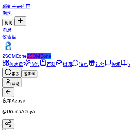
跳到主要内容
泡泡
树洞
消息
仪表盘
2SOMEone
2SOMEone
仪表盘
泡泡
百科
树洞
消息
礼兮
僚机
更多
发泡泡
登录
夜车Azuya
@
UrumaAzuya