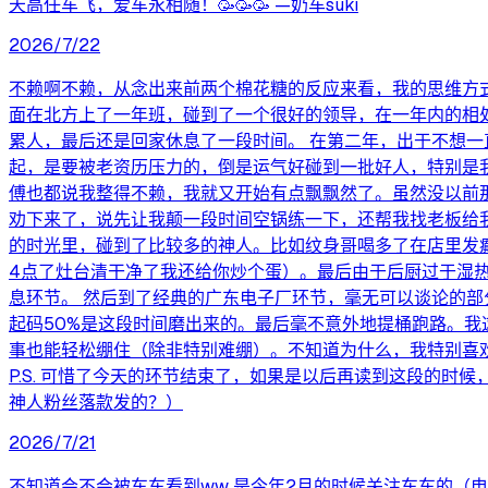
天高任车飞，爱车永相随！🥳🥳🥳 —奶车suki
2026/7/22
不赖啊不赖，从念出来前两个棉花糖的反应来看，我的思维方
面在北方上了一年班，碰到了一个很好的领导，在一年内的相
累人，最后还是回家休息了一段时间。 在第二年，出于不想
起，是要被老资历压力的，倒是运气好碰到一批好人，特别是
傅也都说我整得不赖，我就又开始有点飘飘然了。虽然没以前
劝下来了，说先让我颠一段时间空锅练一下，还帮我找老板给
的时光里，碰到了比较多的神人。比如纹身哥喝多了在店里发
4点了灶台清干净了我还给你炒个蛋）。最后由于后厨过于湿
息环节。 然后到了经典的广东电子厂环节，毫无可以谈论的部
起码50%是这段时间磨出来的。最后毫不意外地提桶跑路。
事也能轻松绷住（除非特别难绷）。不知道为什么，我特别喜
P.S. 可惜了今天的环节结束了，如果是以后再读到这段的
神人粉丝落款发的？）
2026/7/21
不知道会不会被车车看到ww 是今年2月的时候关注车车的（电击嗯