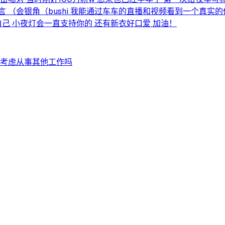
发言 （会银角（bushi 我能通过车车的直播和视频看到一个真实
己 小夜灯会一直支持你的 还有新衣好口爱 加油！
有考虑从事其他工作吗