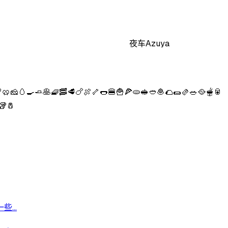
夜车Azuya
🍳🧈🥞🧇🥓🥩🍗🍖🦴🌭🍔🍟🍕🫓🥪🥙🧆🌮🌯🫔🥗🥘🫕🥫
🥡🧂
...