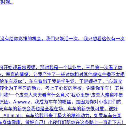
...
没有给你彩排的机会，我们只能活一次。 我只想看这仅有一次
份开始观看您视频，那时我是一个毕业生，三月第一次看了你
心，率直的情绪，让我产生了一些对你和对其他虚拟主播不太相
给车车发sc”，车车看出了我是学生党，于是婉拒了，“心意收
转化为了学习的动力，考上了心仪的学校，谢谢你车车！ 五月
问我“一个皮套人天天看有什么意义”我心里想“皮套人难道不是
原因。Anyway，我成为车车的粉丝，是因为你对小夜灯们的
天车车的新衣会我也是全程在场，车车的新衣很可爱，很好
 in all，车车给我带来了极大的精神动力，如果车车在某
车身体健康，做好自己！小夜灯们陪你在这条路上一直走下去！