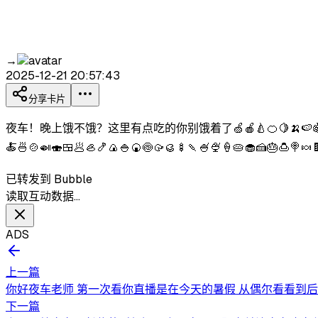
→
2025-12-21 20:57:43
分享卡片
夜车！晚上饿不饿？这里有点吃的你别饿着了🍏🍎🍐🍊🍋🍌🍉🍇🍓🫐🍈🍒🍑🥭
🍝🍜🍲🍛🍣🍱🥟🦪🍤🍙🍚🍘🍥🥠🥮🍢🍡🍧🍨🍦🥧🧁🍰🎂🍮🍭🍬
已转发到 Bubble
读取互动数据…
ADS
上一篇
你好夜车老师 第一次看你直播是在今天的暑假 从偶尔看看到后来
下一篇