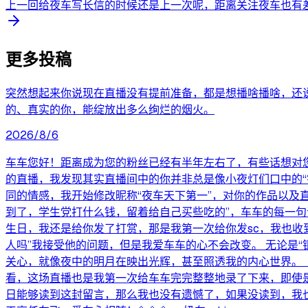
上一回给夜车写长信的时候还是上一次呢，距离关注夜车也有差
更多投稿
突然想起来你说现在直播没有提前准备，都是想播啥播啥，还说
的、真实的你，能绽放出多么绚烂的烟火。
2026/8/6
车车您好！距离成为您的粉丝已经有半年左右了，有些话想对
的直播，我发现其实直播间中的你并非总是像小夜灯们口中的
同的情感，我开始修改昵称“夜车天下第一”，对你的作品以及直
到了，学生党打什么钱，留着给自己买些吃的”，车车的每一
生日，我还是给你发了打赏，那是我第一次给你发sc，我也收
人吗”我接受他的问题，但是我爱车车的心不会改变。 无论是“
关心，就像夜中的明月在映出光辉，甚至照透我的内心世界。
看，这场直播也是我第一次给车车完完整整地录了下来，即使是新
日能够读到这封留言，那么我也没有遗憾了，如果没读到，我