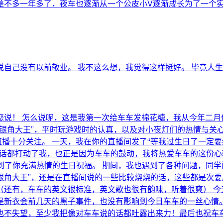
不多一年多了，夜车也逐渐从一个公皮小V逐渐成长为了一个实时观
自己没有以前敬业。 我不这么想，我觉得这样挺好。 毕竟人生
您说！ 怎么说呢，这是我第一次给车车发棉花糖，我从今年二月
“银角大王”，平时玩游戏时的认真，以及对小夜灯们的热情与关
播十分关注。 一天，我在你的直播间发了“等我过生日了一定要
句话都打动了我，也正是因为车车的鼓动，我将热爱车车的这份心
到了你充满热情的生日祝福。 期间，我也遇到了各种问题，同学
银角大王”，还是在直播间说的一些比较烧烧的话，这些都是次要
（还有，车车的英文很标准，英文歌也很有韵味，听着很爽） 今
衣会前几天的黑子事件，也没有影响到今日车车的一丝心情。 All
也不失望，至少我把像对车车说的话都吐露出来力！最后也祝车