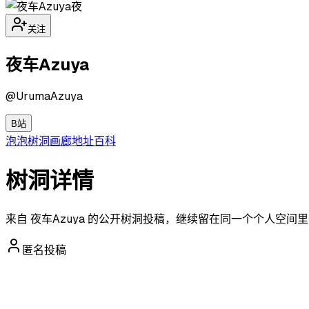
夜
关注
夜车Azuya
@
UrumaAzuya
B站
泡泡
树洞
画廊
地址
百科
树洞详情
来自 夜车Azuya 的公开树洞投稿，继续留在同一个个人空间
匿名投稿