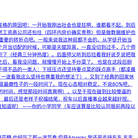
性格的原因吧：一开始我刚出社会也是狂啊，谁都看不起。到后
然工资高公司还包住（四环内房价确实贵熬）但是做数据维护也
重要的转折点吧。一般来说我这种屁都不会的，从学徒开始当
个月当切配的时候，可能是天赋异禀，一直没切到过手，几个师
职了（经典三分钟热度）。后面师父听到后拉着我好说歹说把我
后，看我没问题，就慢慢开始上手炒菜了。 也是在这段后厨
不得不品的一类人：下班压点还坚持要点菜的踩点高手（都凌晨
了一波看我这么坚持也尊重我的想法了），又到了经典的回家休
是最磨性子的一段时间了。现在心态相对稳定，不说80%吧，
的时间，感觉那段时间真爽啊），以至于现在碰到比较傻逼的
 最后还是老样子祝福结尾，祝车以后直播事业越来越好捏。
谁知道呢） ——你的小学同学（车应该算是比较认同我前两段以
糖 也经历了那一波节奏 但是Anyway 我还是支持车车 车车