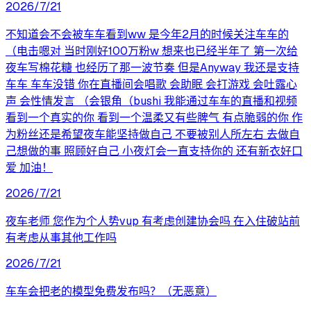
2026/7/21
不知道会不会被车车看到ww 是今年2月的时候关注车车的
（电击嗯对 当时刚好100万粉w 想来也已经半年了 第一次给
夜车写棉花糖 也经历了那一波节奏 但是Anyway 我还是支持
车车 车车没错 你在直播间会唱歌 会助眠 会打游戏 会吐露心
声 会性情发言 （会银角（bushi 我能通过车车的直播和视频
看到一个真实的你 看到一个温柔又有些脾气 有点脆弱的你 作
为粉丝还是希望夜车能坚持做自己 不要被别人所左右 去做自
己想做的事 照顾好自己 小夜灯会一直支持你的 还有新衣好口
爱 加油！
2026/7/21
夜车老师 您作为个人势vup 有考虑创建协会吗 在入住破站前
有考虑从事其他工作吗
2026/7/21
车车会把老的模型免费发布吗？（无恶意）