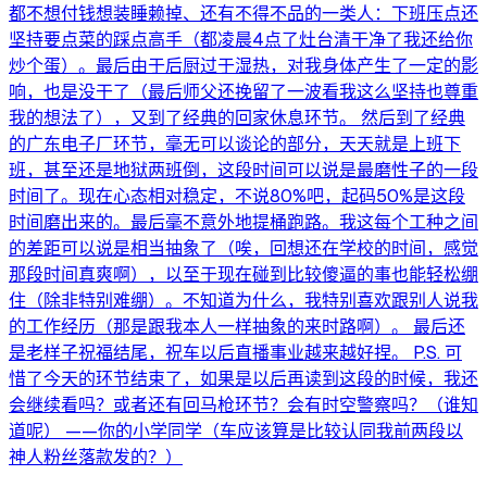
都不想付钱想装睡赖掉、还有不得不品的一类人：下班压点还
坚持要点菜的踩点高手（都凌晨4点了灶台清干净了我还给你
炒个蛋）。最后由于后厨过于湿热，对我身体产生了一定的影
响，也是没干了（最后师父还挽留了一波看我这么坚持也尊重
我的想法了），又到了经典的回家休息环节。 然后到了经典
的广东电子厂环节，毫无可以谈论的部分，天天就是上班下
班，甚至还是地狱两班倒，这段时间可以说是最磨性子的一段
时间了。现在心态相对稳定，不说80%吧，起码50%是这段
时间磨出来的。最后毫不意外地提桶跑路。我这每个工种之间
的差距可以说是相当抽象了（唉，回想还在学校的时间，感觉
那段时间真爽啊），以至于现在碰到比较傻逼的事也能轻松绷
住（除非特别难绷）。不知道为什么，我特别喜欢跟别人说我
的工作经历（那是跟我本人一样抽象的来时路啊）。 最后还
是老样子祝福结尾，祝车以后直播事业越来越好捏。 P.S. 可
惜了今天的环节结束了，如果是以后再读到这段的时候，我还
会继续看吗？或者还有回马枪环节？会有时空警察吗？（谁知
道呢） ——你的小学同学（车应该算是比较认同我前两段以
神人粉丝落款发的？）