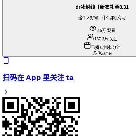
dr冰封线【新衣礼至8.31
这个人好懒，什么都没有写
8.5万
观看
157.3万
关注
已播
6小时3分钟
虚拟Gamer
扫码在 App 里关注 ta