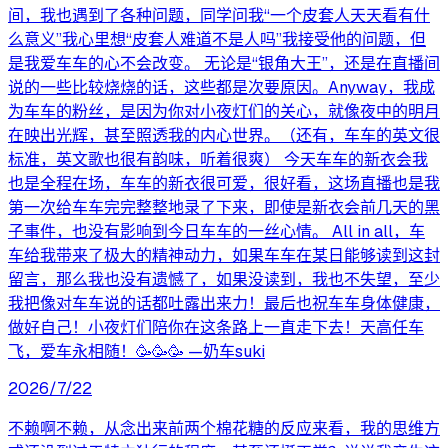
间，我也遇到了各种问题，同学问我“一个皮套人天天看有什
么意义”我心里想“皮套人难道不是人吗”我接受他的问题，但
是我爱车车的心不会改变。 无论是“银角大王”，还是在直播间
说的一些比较烧烧的话，这些都是次要原因。Anyway，我成
为车车的粉丝，是因为你对小夜灯们的关心，就像夜中的明月
在映出光辉，甚至照透我的内心世界。（还有，车车的英文很
标准，英文歌也很有韵味，听着很爽） 今天车车的新衣会我
也是全程在场，车车的新衣很可爱，很好看，这场直播也是我
第一次给车车完完整整地录了下来，即使是新衣会前几天的黑
子事件，也没有影响到今日车车的一丝心情。 All in all，车
车给我带来了极大的精神动力，如果车车在某日能够读到这封
留言，那么我也没有遗憾了，如果没读到，我也不失望，至少
我把像对车车说的话都吐露出来力！最后也祝车车身体健康，
做好自己！小夜灯们陪你在这条路上一直走下去！天高任车
飞，爱车永相随！🥳🥳🥳 —奶车suki
2026/7/22
不赖啊不赖，从念出来前两个棉花糖的反应来看，我的思维方