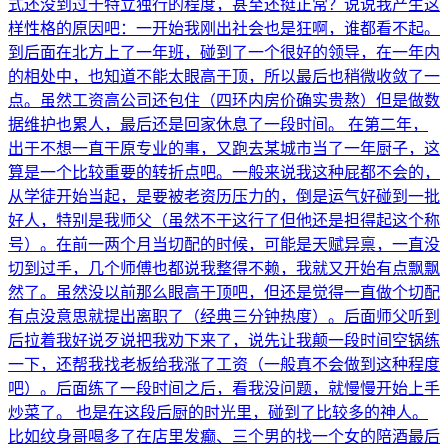
式还没到过于特立独行的程度，甚至还挺正常？说说我产生这
样性格的原因吧：一开始我刚出社会也是狂啊，谁都看不起。
到后面在北方上了一年班，碰到了一个很好的领导，在一年内
的相处中，也知道不能太眼高于顶，所以最后也稍微收敛了一
点。虽然工资高公司还包住（四环内房价确实贵熬）但是做数
据维护也累人，最后还是回家休息了一段时间。 在第二年，
出于不想一直干原专业的事，又跑去某城市当了一年厨子，这
算是一个比较重要的转折点吧。一般来说我这种屁都不会的，
从学徒开始当起，是要被老资历压力的，倒是运气好碰到一批
好人，特别是我师父（虽然不干这行了但他还是担得起这个称
号）。在前一两个月当切配的时候，可能是天赋异禀，一直没
切到过手，几个师傅也都说我整得不赖，我就又开始有点飘飘
然了。虽然没以前那么眼高于顶吧，但还是觉得一直做个切配
有点没意思就提出离职了（经典三分钟热度）。后面师父听到
后拉着我好说歹说把我劝下来了，说先让我颠一段时间空锅练
一下，还帮我找老板给我涨了工资（一般真不会做到这种程度
吧）。后面练了一段时间之后，看我没问题，就慢慢开始上手
炒菜了。 也是在这段后厨的时光里，碰到了比较多的神人。
比如纹身哥喝多了在店里发癫、三个男的找一个女的陪酒最后