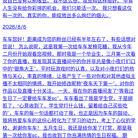
说自己没有以前敬业。 我不这么想，我觉得这样挺好。 毕竟
人生没有给你彩排的机会，我们只能活一次。 我只想看这仅
有一次的、真实的你，能绽放出多么绚烂的烟火。
2026/8/6
车车您好！距离成为您的粉丝已经有半年左右了，有些话想对
您说！ 怎么说呢，这是我第一次给车车发棉花糖，我从今年
二月份开始观看您视频，那时我是一个毕业生，三月第一次看
了你的直播，我发现其实直播间中的你并非总是像小夜灯们口
中的“银角大王”，平时玩游戏时的认真，以及对小夜灯们的热
情与关心，率直的情绪，让我产生了一些对你和对其他虚拟主
播不太相同的情感，我开始修改昵称“夜车天下第一”，对你的
作品以及直播十分关注。 一天，我在你的直播间发了“等我过
生日了一定要给车车发sc”，车车看出了我是学生党，于是婉
拒了，“心意收到了，学生党打什么钱，留着给自己买些吃
的”，车车的每一句话都打动了我，也正是因为车车的鼓动，
我将热爱车车的这份心转化为了学习的动力，考上了心仪的学
校，谢谢你车车！ 五月生日，我还是给你发了打赏，那是我
第一次给你发sc，我也收到了你充满热情的生日祝福。 期