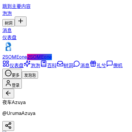
跳到主要内容
泡泡
树洞
消息
仪表盘
2SOMEone
2SOMEone
仪表盘
泡泡
百科
树洞
消息
礼兮
僚机
更多
发泡泡
登录
夜车Azuya
@
UrumaAzuya