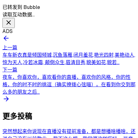
已转发到 Bubble
读取互动数据…
ADS
上一篇
车车新衣真是倾国倾城,沉鱼落雁,闭月羞花,艳光四射,美艳动人,
惊为天人,冷若冰霜, 颠倒众生,眉清目秀,貌美如花,貌若...
下一篇
夜车，你喜欢你，喜欢看你的直播，喜欢你的风格，你的性
格，你的时不时的挑逗（确实撩拨心弦喵）。在看到你交到那
么多的朋友之后...
更多投稿
突然想起来你说现在直播没有提前准备，都是想播啥播啥，还