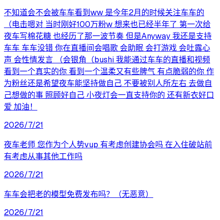
不知道会不会被车车看到ww 是今年2月的时候关注车车的
（电击嗯对 当时刚好100万粉w 想来也已经半年了 第一次给
夜车写棉花糖 也经历了那一波节奏 但是Anyway 我还是支持
车车 车车没错 你在直播间会唱歌 会助眠 会打游戏 会吐露心
声 会性情发言 （会银角（bushi 我能通过车车的直播和视频
看到一个真实的你 看到一个温柔又有些脾气 有点脆弱的你 作
为粉丝还是希望夜车能坚持做自己 不要被别人所左右 去做自
己想做的事 照顾好自己 小夜灯会一直支持你的 还有新衣好口
爱 加油！
2026/7/21
夜车老师 您作为个人势vup 有考虑创建协会吗 在入住破站前
有考虑从事其他工作吗
2026/7/21
车车会把老的模型免费发布吗？（无恶意）
2026/7/21