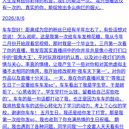
人生没有给你彩排的机会，我们只能活一次。 我只想看这仅
有一次的、真实的你，能绽放出多么绚烂的烟火。
2026/8/6
车车您好！距离成为您的粉丝已经有半年左右了，有些话想对
您说！ 怎么说呢，这是我第一次给车车发棉花糖，我从今年
二月份开始观看您视频，那时我是一个毕业生，三月第一次看
了你的直播，我发现其实直播间中的你并非总是像小夜灯们口
中的“银角大王”，平时玩游戏时的认真，以及对小夜灯们的热
情与关心，率直的情绪，让我产生了一些对你和对其他虚拟主
播不太相同的情感，我开始修改昵称“夜车天下第一”，对你的
作品以及直播十分关注。 一天，我在你的直播间发了“等我过
生日了一定要给车车发sc”，车车看出了我是学生党，于是婉
拒了，“心意收到了，学生党打什么钱，留着给自己买些吃
的”，车车的每一句话都打动了我，也正是因为车车的鼓动，
我将热爱车车的这份心转化为了学习的动力，考上了心仪的学
校，谢谢你车车！ 五月生日，我还是给你发了打赏，那是我
第一次给你发sc，我也收到了你充满热情的生日祝福。 期
间，我也遇到了各种问题，同学问我“一个皮套人天天看有什