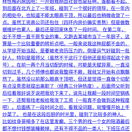
样性格的原因吧：一开始我刚出社会也是狂啊，谁都看不起。
到后面在北方上了一年班，碰到了一个很好的领导，在一年内
的相处中，也知道不能太眼高于顶，所以最后也稍微收敛了一
点。虽然工资高公司还包住（四环内房价确实贵熬）但是做数
据维护也累人，最后还是回家休息了一段时间。 在第二年，
出于不想一直干原专业的事，又跑去某城市当了一年厨子，这
算是一个比较重要的转折点吧。一般来说我这种屁都不会的，
从学徒开始当起，是要被老资历压力的，倒是运气好碰到一批
好人，特别是我师父（虽然不干这行了但他还是担得起这个称
号）。在前一两个月当切配的时候，可能是天赋异禀，一直没
切到过手，几个师傅也都说我整得不赖，我就又开始有点飘飘
然了。虽然没以前那么眼高于顶吧，但还是觉得一直做个切配
有点没意思就提出离职了（经典三分钟热度）。后面师父听到
后拉着我好说歹说把我劝下来了，说先让我颠一段时间空锅练
一下，还帮我找老板给我涨了工资（一般真不会做到这种程度
吧）。后面练了一段时间之后，看我没问题，就慢慢开始上手
炒菜了。 也是在这段后厨的时光里，碰到了比较多的神人。
比如纹身哥喝多了在店里发癫、三个男的找一个女的陪酒最后
都不想付钱想装睡赖掉、还有不得不品的一类人：下班压点还