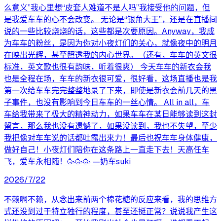
么意义”我心里想“皮套人难道不是人吗”我接受他的问题，但
是我爱车车的心不会改变。 无论是“银角大王”，还是在直播间
说的一些比较烧烧的话，这些都是次要原因。Anyway，我成
为车车的粉丝，是因为你对小夜灯们的关心，就像夜中的明月
在映出光辉，甚至照透我的内心世界。（还有，车车的英文很
标准，英文歌也很有韵味，听着很爽） 今天车车的新衣会我
也是全程在场，车车的新衣很可爱，很好看，这场直播也是我
第一次给车车完完整整地录了下来，即使是新衣会前几天的黑
子事件，也没有影响到今日车车的一丝心情。 All in all，车
车给我带来了极大的精神动力，如果车车在某日能够读到这封
留言，那么我也没有遗憾了，如果没读到，我也不失望，至少
我把像对车车说的话都吐露出来力！最后也祝车车身体健康，
做好自己！小夜灯们陪你在这条路上一直走下去！天高任车
飞，爱车永相随！🥳🥳🥳 —奶车suki
2026/7/22
不赖啊不赖，从念出来前两个棉花糖的反应来看，我的思维方
式还没到过于特立独行的程度，甚至还挺正常？说说我产生这