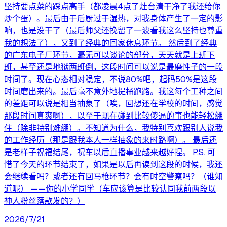
坚持要点菜的踩点高手（都凌晨4点了灶台清干净了我还给你
炒个蛋）。最后由于后厨过于湿热，对我身体产生了一定的影
响，也是没干了（最后师父还挽留了一波看我这么坚持也尊重
我的想法了），又到了经典的回家休息环节。 然后到了经典
的广东电子厂环节，毫无可以谈论的部分，天天就是上班下
班，甚至还是地狱两班倒，这段时间可以说是最磨性子的一段
时间了。现在心态相对稳定，不说80%吧，起码50%是这段
时间磨出来的。最后毫不意外地提桶跑路。我这每个工种之间
的差距可以说是相当抽象了（唉，回想还在学校的时间，感觉
那段时间真爽啊），以至于现在碰到比较傻逼的事也能轻松绷
住（除非特别难绷）。不知道为什么，我特别喜欢跟别人说我
的工作经历（那是跟我本人一样抽象的来时路啊）。 最后还
是老样子祝福结尾，祝车以后直播事业越来越好捏。 P.S. 可
惜了今天的环节结束了，如果是以后再读到这段的时候，我还
会继续看吗？或者还有回马枪环节？会有时空警察吗？（谁知
道呢） ——你的小学同学（车应该算是比较认同我前两段以
神人粉丝落款发的？）
2026/7/21