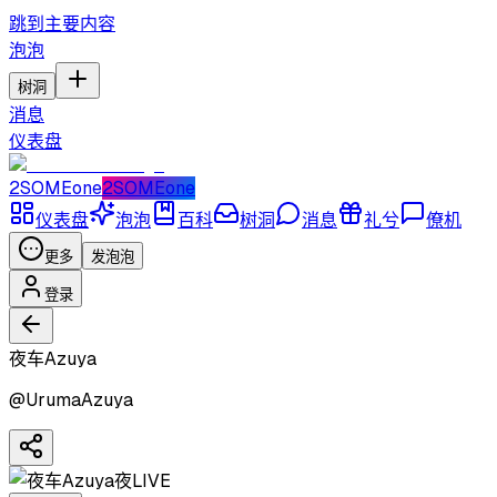
跳到主要内容
泡泡
树洞
消息
仪表盘
2SOMEone
2SOMEone
仪表盘
泡泡
百科
树洞
消息
礼兮
僚机
更多
发泡泡
登录
夜车Azuya
@
UrumaAzuya
夜
LIVE