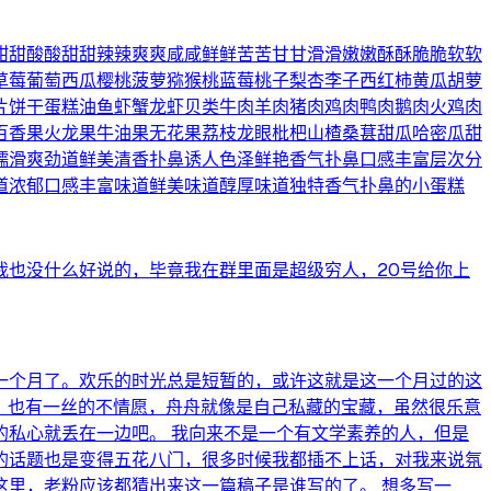
甜甜酸酸甜甜辣辣爽爽咸咸鲜鲜苦苦甘甘滑滑嫩嫩酥酥脆脆软软
草莓葡萄西瓜樱桃菠萝猕猴桃蓝莓桃子梨杏李子西红柿黄瓜胡萝
片饼干蛋糕油鱼虾蟹龙虾贝类牛肉羊肉猪肉鸡肉鸭肉鹅肉火鸡肉
百香果火龙果牛油果无花果荔枝龙眼枇杷山楂桑葚甜瓜哈密瓜甜
糯滑爽劲道鲜美清香扑鼻诱人色泽鲜艳香气扑鼻口感丰富层次分
道浓郁口感丰富味道鲜美味道醇厚味道独特香气扑鼻的小蛋糕
我也没什么好说的，毕竟我在群里面是超级穷人，20号给你上
一个月了。欢乐的时光总是短暂的，或许这就是这一个月过的这
，也有一丝的不情愿，舟舟就像是自己私藏的宝藏，虽然很乐意
私心就丢在一边吧。 我向来不是一个有文学素养的人，但是
的话题也是变得五花八门，很多时候我都插不上话，对我来说氛
里，老粉应该都猜出来这一篇稿子是谁写的了。 想多写一