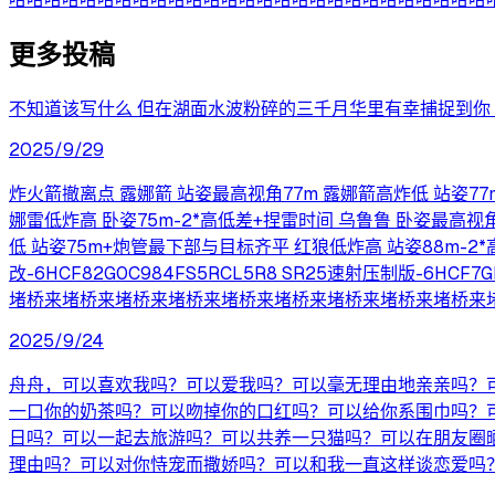
更多投稿
不知道该写什么 但在湖面水波粉碎的三千月华里有幸捕捉到你 
2025/9/29
炸火箭撤离点 露娜箭 站姿最高视角77m 露娜箭高炸低 站姿77m
娜雷低炸高 卧姿75m-2*高低差+捏雷时间 乌鲁鲁 卧姿最高视
低 站姿75m+炮管最下部与目标齐平 红狼低炸高 站姿88m-2*高低差 
改-6HCF82G0C984FS5RCL5R8 SR25速射压制版-6HC
堵桥来堵桥来堵桥来堵桥来堵桥来堵桥来堵桥来堵桥来堵桥来
2025/9/24
舟舟，可以喜欢我吗？可以爱我吗？可以毫无理由地亲亲吗？可
一口你的奶茶吗？可以吻掉你的口红吗？可以给你系围巾吗？
日吗？可以一起去旅游吗？可以共养一只猫吗？可以在朋友圈
理由吗？可以对你恃宠而撒娇吗？可以和我一直这样谈恋爱吗