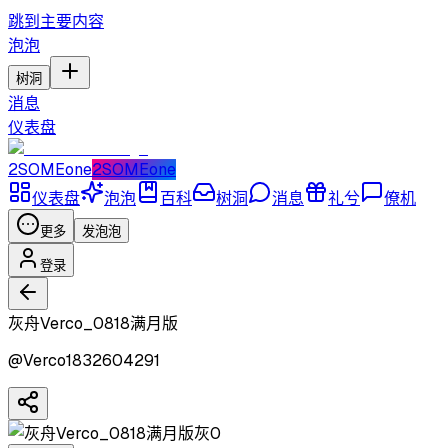
跳到主要内容
泡泡
树洞
消息
仪表盘
2SOMEone
2SOMEone
仪表盘
泡泡
百科
树洞
消息
礼兮
僚机
更多
发泡泡
登录
灰舟Verco_0818满月版
@
Verco1832604291
灰0