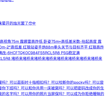
晕开的烛光罢了🥹🌹
最高视角75m 露娜雷高炸低 卧姿75m+高低差米数-抬起高度 露
70m-2*高低差 红狼站姿手炮88m拳头关节与目标齐平 红狼高炸
-6HCFTQK0C984FS5RCL5R8 PSG稳定满
984FS5RCL5R8 堵桥来堵桥来堵桥来堵桥来堵桥来堵桥来堵桥来堵桥来
吗？可以逛街时十指相扣吗？可以咬断你的pocky吗？可以尝
接你下班吗？可以和你共用一床被窝吗？可以把密码改成你的生
我的名字吗？可以用你的照片当屏保吗？可以成为你拒绝暧昧的