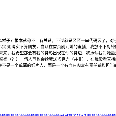
么样子？根本就称不上有关系，不过就是区区一串代码罢了，对于
事实 她确实不算朋友，自从在首页刷到她的直播，我放不下对她
的未来，我希望都会有我的身影出现在你的身边，我承认我对她最
达祝福（？），情人节也会给我送巧克力（并非），在我没看直
并不是一个单薄的纸片人，而是一个有血有肉富有责任感和担当的
哈哈哈哈哈哈哈哈哈哈哈哈哈妲己拿了MVP 哈哈哈哈哈哈哈哈哈