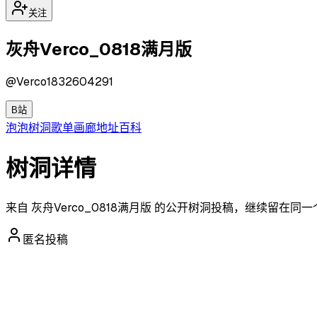
关注
灰舟Verco_0818满月版
@
Verco1832604291
B站
泡泡
树洞
歌单
画廊
地址
百科
树洞详情
来自 灰舟Verco_0818满月版 的公开树洞投稿，继续留在
匿名投稿