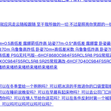
就应风走云随般跟随 至于我所做的一切 不过是照亮你笑颜的一抹
+0.5高低差 露娜箭低炸高 站姿77m-0.5*高低差 露娜雷 卧姿
角70m 乌鲁鲁高炸低 卧姿70m+高低差米数 乌鲁鲁低炸高 卧姿
PSG无托丐版--6HCF8680C984FS5RCL5R8 PSG常规满改
F7GK0C984FS5RCL5R8 SR25常规满改-6HCF7Q40C
堵桥来堵桥来堵桥来堵桥来堵桥来
以在冬季里给一个抱抱吗？可以把冰凉的手放进你的口袋里取暖
可以在睡前说晚安吗？可以在早晨有起床吻吗？可以去公司门口
晒你吗？可以在情人节给你送花吗？可以在条件反射时第一个喊
？可以吗可以吗可以吗可以吗？