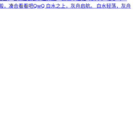
，凑合看看吧QwQ 白水之上，灰舟启航。 白水轻荡，灰舟