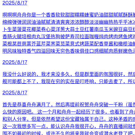
2025/8/17
啊啊啊舟舟你是一个香香软软甜甜糯糯蜂蜜奶油甜甜腻腻酥酥
绵绵弹弹润润油油腻腻清清爽爽浓浓醇醇淡淡幽幽热热乎乎冰
卜生菜菠菜花椰菜卷心菜洋葱大蒜土豆红薯南瓜玉米豌豆扁豆
香肠火腿培根肉丸汉堡热狗披萨寿司拉面咖喱炖肉烤肉烤鱼烤
菜根莴苣茼蒿芥蓝芹菜荠菜苋菜意式烤蔬菜配香草酱和橄榄油
明风味独特香气四溢回味无穷色香味俱佳口感细腻肉质鲜嫩色
2025/8/17
我没什么好说的，我才来没多久，但是群里面的氛围很好，然
舰可能都上不了，我现在穷的实在是叮咚响，只能去麦了，所
2025/8/17
首先是恭喜舟舟满月了，然后再提前祝贺舟舟突破一千粉（虽
么快的原因吧。 这一个月和舟舟一起经历了很多，也看到了
和别人分享，但是依然希望这份宝藏独属于自己，这种矛盾的
这一次我想多写一点，能认识舟舟我很开心，舟舟的直播间就
围不如最初的时候，或许不久的将来我就会变成潜水老登了吧