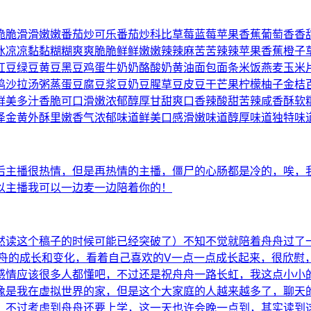
脆脆滑滑嫩嫩番茄炒可乐番茄炒科比草莓蓝莓苹果香蕉葡萄香香
冰凉凉黏黏糊糊爽爽脆脆鲜鲜嫩嫩辣辣麻苦苦辣辣苹果香蕉橙子
红豆绿豆黄豆黑豆鸡蛋牛奶奶酪酸奶黄油面包面条米饭燕麦玉米
鸡沙拉汤粥蒸蛋豆腐豆浆豆奶豆腥草豆皮豆干芒果柠檬柚子金桔
鲜美多汁香脆可口滑嫩浓郁醇厚甘甜爽口香辣酸甜苦辣咸香酥软
泽金黄外酥里嫩香气浓郁味道鲜美口感滑嫩味道醇厚味道独特味
后主播很热情，但是再热情的主播，僵尸的心肠都是冷的，唉，
以主播我可以一边麦一边陪着你的！
然读这个稿子的时候可能已经突破了）不知不觉就陪着舟舟过了
舟舟的成长和变化，看着自己喜欢的V一点一点成长起来，很欣慰
感情应该很多人都懂吧，不过还是祝舟舟一路长虹，我这点小小的
像是我在虚拟世界的家，但是这个大家庭的人越来越多了，聊天
，不过考虑到舟舟还要上学，这一天也许会晚一点到，其实读到这