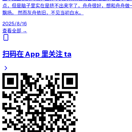
点，但是脑子里实在是挤不出来字了，舟舟很好，想和舟舟做一
飘扬。 然而灰舟依旧，不见当初白水。
2025/8/16
查看全部 →
扫码在 App 里关注 ta