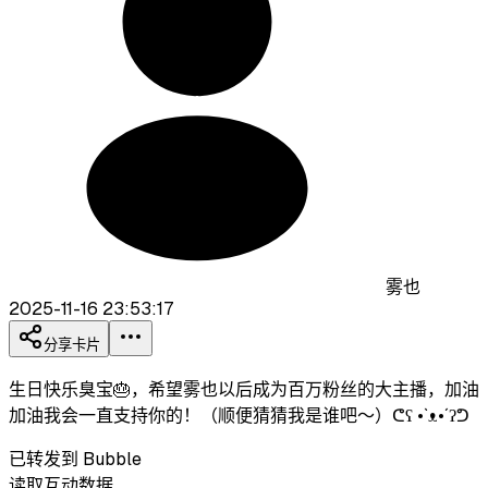
雾也
2025-11-16 23:53:17
分享卡片
生日快乐臭宝🎂，希望雾也以后成为百万粉丝的大主播，加油
加油我会一直支持你的！（顺便猜猜我是谁吧～）ᕦʕ •`ᴥ•´ʔᕤ
已转发到 Bubble
读取互动数据…