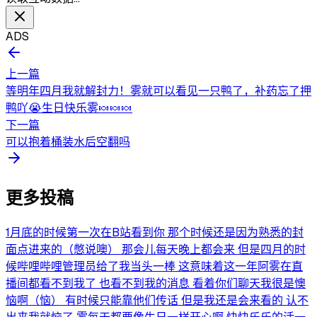
ADS
上一篇
等明年四月我就解封力！雾就可以看见一只鸭了，补药忘了押
鸭吖😭生日快乐雾🍬🍬🍬
下一篇
可以抱着桶装水后空翻吗
更多投稿
1月底的时候第一次在B站看到你 那个时候还是因为熟悉的封
面点进来的（憋说噢） 那会儿每天晚上都会来 但是四月的时
候哔哩哔哩管理员给了我当头一棒 这意味着这一年阿雾在直
播间都看不到我了 也看不到我的消息 看着你们聊天我很是懊
恼啊（恼） 有时候只能靠他们传话 但是我还是会来看的 认不