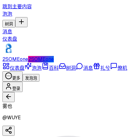
跳到主要内容
泡泡
树洞
消息
仪表盘
2SOMEone
2SOMEone
仪表盘
泡泡
百科
树洞
消息
礼兮
僚机
更多
发泡泡
登录
雾也
@
WUYE