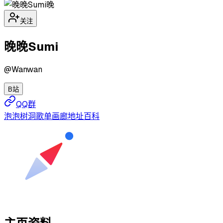
晚
关注
晚晚Sumi
@
Wanwan
B站
QQ群
泡泡
树洞
歌单
画廊
地址
百科