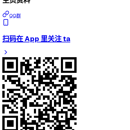
主页资料
QQ群
扫码在 App 里关注 ta