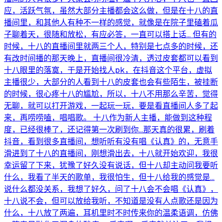
应，活跃气氛，虽然大部分主播都会这么做，但是在十八的直
播间里，和其他人有种不一样的感觉，就像是在院子里磕着瓜
子聊着天，很随和放松，有应必答，一直可以搭上话… 但有的
时候，十八的直播间里就两三个人，特别是七点多的时候，还
有改时间播的那天晚上，直播间很冷清，透过皮套都可以看到
十八眼里的落寞，于是开始找人pk，在抖音这个平台，虚拟
主播很少，大部分的人看到十八的皮套也会有些陌生，被挂断
的时候，很心疼十八的尴尬，所以，十八不用那么辛苦，觉得
无聊，就可以打开游戏，一起玩一玩，要是看直播间人多了起
来，再唠唠嗑，唱唱歌。 十八作为新人主播，能做到这种程
度，已经很棒了，还记得第一次刷到你…那天真的很累，刷着
抖音，看到很多直播间，想听听有没有唱《认真》的，无意手
滑进到了十八的直播间，刚想滑出去，十八就开始欢迎，我很
幸运留了下来，犹豫了好久没有说话，但十八却主动问我要听
什么，我看了半天的歌单，我很怕生，但十八给我的感觉是…
说什么都没关系，我想了好久，问了十八会不会唱《认真》，
十八说不会，但可以放给我听，不知道是没有人点歌还是因为
什么，十八放了两遍，耳机里时不时传来你的温柔语调，仿佛