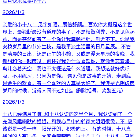
满月快乐武将小十八
2026/1/3
亲爱的小十八： 见字如晤，展信舒颜。 喜欢你大概是这个世
界上，最独断最没有道理的事了，不是权衡利弊，不是见色起
意，而是突然间有了一个你让我牵肠挂肚，割舍不下。你是我
安稳岁月里的节外生枝，是我平淡生活里的日月星辰。 不管
是清晨的日出，还是正午的小憩，又或是漫天星辰的夜晚，我
都想和你一起度过。别怀疑我为什么喜欢你，就像鱼恋着海，
鸟儿恋着天空，我也不太懂这是什么道理，我想这就好像呼
吸，不用练习，只因为是你。 遇见你是故事的开始，走到底
是余生的欢喜。有一个喜欢的人真是太好了。我浪费光阴虚度
岁月的时候，觉得人间不过如此。(删除括号，奖励五元）
2026/1/3
十八已经满月了嘛…和十八认识的这半个月，我认识到了一个
充满风趣幽默的姐姐，和我心目中的邻家大姐姐很像，不…应
该说是一模一样，阳光开朗，积极向上。 有的时候，十八直
播间的人有很多，大家会唠唠嗑，逗十八开心，十八也一直回