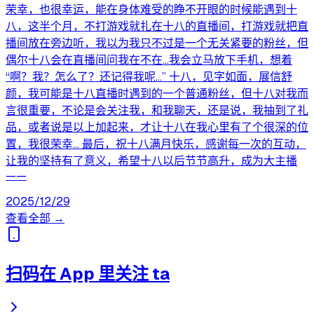
荣幸，也很幸运，能在身体难受的睁不开眼的时候能遇到十
八，这半个月，不打游戏就扎在十八的直播间，打游戏就把直
播间放在旁边听，我以为我只不过是一个无关紧要的粉丝，但
偶尔十八会在直播间问我在不在…我会立马放下手机，想着
“啊？我？怎么了？还记得我呢…” 十八，见字如面，展信舒
颜，我可能是十八直播时遇到的一个普通粉丝，但十八对我而
言很重要，不论是会关注我，和我聊天，还是说，我抽到了礼
品，或者说是以上加起来，才让十八在我心里有了个很深的位
置，我很荣幸… 最后，祝十八满月快乐，感谢每一次的互动，
让我的坚持有了意义，希望十八以后节节高升，成为大主播
——
2025/12/29
查看全部 →
扫码在 App 里关注 ta