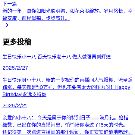
下一篇
新的一年，愿你如阳光般明媚，如花朵般绽放。岁月悠长，幸
福安康；前程似锦，步步高升。
更多投稿
生日快乐小十八 百天快乐老十八 做大做强再创辉煌
2026/2/27
生日快乐呀小十八，新的一岁祝你的直播间人气爆棚，流量蹭
蹭涨，每天都是“10万+”，但也不要有太大的压力呀！Happy
Birthday!永远支持你
2026/2/21
亲爱的小十八： 今天是属于你的特别日子——满月礼。掐指
细数，已经在你的直播间里，悄悄陪你走过了18天的时光。
还记得第一次点进直播间的那个瞬间，你正安安静静地唱歌。