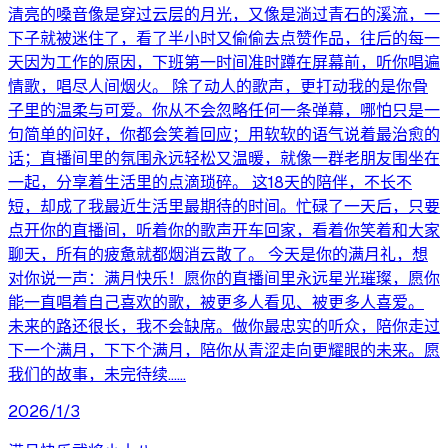
清亮的嗓音像是穿过云层的月光，又像是淌过青石的溪流，一
下子就被迷住了，看了半小时又偷偷去点赞作品，往后的每一
天因为工作的原因，下班第一时间准时蹲在屏幕前，听你唱遍
情歌，唱尽人间烟火。 除了动人的歌声，更打动我的是你骨
子里的温柔与可爱。你从不会忽略任何一条弹幕，哪怕只是一
句简单的问好，你都会笑着回应；用软软的语气说着最治愈的
话；直播间里的氛围永远轻松又温暖，就像一群老朋友围坐在
一起，分享着生活里的点滴琐碎。 这18天的陪伴，不长不
短，却成了我最近生活里最期待的时间。忙碌了一天后，只要
点开你的直播间，听着你的歌声开车回家，看着你笑着和大家
聊天，所有的疲惫就都烟消云散了。 今天是你的满月礼，想
对你说一声：满月快乐！愿你的直播间里永远星光璀璨，愿你
能一直唱着自己喜欢的歌，被更多人看见、被更多人喜爱。
未来的路还很长，我不会缺席。做你最忠实的听众，陪你走过
下一个满月，下下个满月，陪你从青涩走向更耀眼的未来。愿
我们的故事，未完待续……
2026/1/3