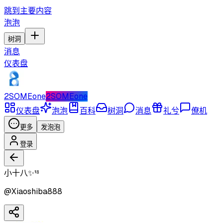
跳到主要内容
泡泡
树洞
消息
仪表盘
2SOMEone
2SOMEone
仪表盘
泡泡
百科
树洞
消息
礼兮
僚机
更多
发泡泡
登录
小十八✨¹⁸
@
Xiaoshiba888