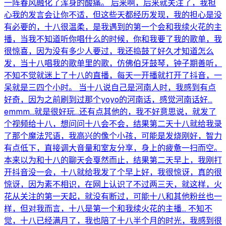
一阵春风融化了浑身的酸痛。 后来啊，后来就关注了，我担
心我的发言会让你不适，但这些天都经历发现，我的担心是没
有必要的，十八很温柔，是我遇到的第一个会和我续火花的主
播，当我不知道听你唱什么的时候，你和我要了我的歌单，我
很惊喜，因为没有多少人要过，我还捣鼓了好久才知道怎么
发，当十八唱我的歌单里的歌，仿佛伯牙鼓琴，钟子期善听，
不知不觉就迷上了十八的直播，每天一开播就打开了抖音，一
呆就是三四个小时。 当十八说自己是河南人时，我感到有点
好奇，因为之前刷到过那个yoyo的河南话，感觉河南话好…
emmm…就是很好玩…还有点其他的，我不好意思说，就发了
个视频给十八，想问问十八会不会，结果第二天十八就给我录
了那个魔法咒语，我高兴的像个小孩，可能是发烧刚好，智力
有点低下，直接调大音量和室友分享，身上的疲惫一扫而空。
本来以为和十八的聊天会戛然而止，结果第二天早上，我刚打
开抖音没一会，十八就给我发了个早上好，我很惊讶，真的很
惊讶，因为素不相识，在网上认识了不过两三天，就这样，火
花从关注的第一天起，就没有断过，可能十八和其他粉丝也一
样，但对我而言，十八是第一个和我续火花的主播… 不知不
觉，十八已经满月了，我也陪了十八半个月的时光，我感到很