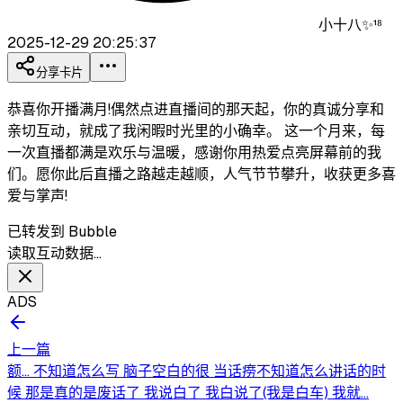
小十八✨¹⁸
2025-12-29 20:25:37
分享卡片
恭喜你开播满月!偶然点进直播间的那天起，你的真诚分享和
亲切互动，就成了我闲暇时光里的小确幸。 这一个月来，每
一次直播都满是欢乐与温暖，感谢你用热爱点亮屏幕前的我
们。愿你此后直播之路越走越顺，人气节节攀升，收获更多喜
爱与掌声!
已转发到 Bubble
读取互动数据…
ADS
上一篇
额... 不知道怎么写 脑子空白的很 当话痨不知道怎么讲话的时
候 那是真的是废话了 我说白了 我白说了(我是白车) 我就...