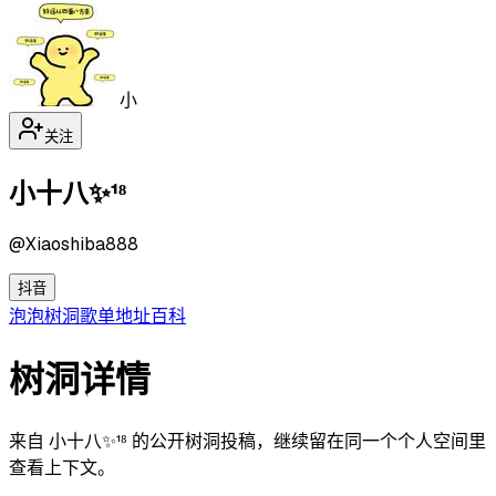
小
关注
小十八✨¹⁸
@
Xiaoshiba888
抖音
泡泡
树洞
歌单
地址
百科
树洞详情
来自 小十八✨¹⁸ 的公开树洞投稿，继续留在同一个个人空间里
查看上下文。