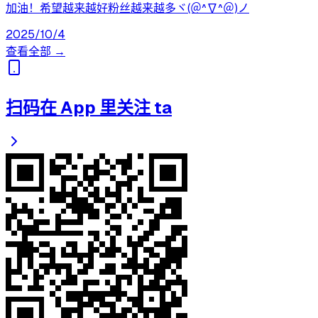
加油！希望越来越好粉丝越来越多ヾ(＠^∇^＠)ノ
2025/10/4
查看全部 →
扫码在 App 里关注 ta