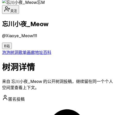
忘M
关注
忘川小夜_Meow
@
Xiaoye_Meow111
B站
泡泡
树洞
歌单
画廊
地址
百科
树洞详情
来自 忘川小夜_Meow 的公开树洞投稿，继续留在同一个个人
空间里查看上下文。
匿名投稿