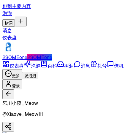
跳到主要内容
泡泡
树洞
消息
仪表盘
2SOMEone
2SOMEone
仪表盘
泡泡
百科
树洞
消息
礼兮
僚机
更多
发泡泡
登录
忘川小夜_Meow
@
Xiaoye_Meow111