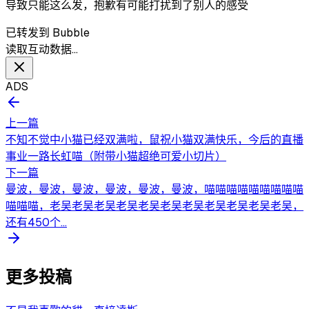
导致只能这么发，抱歉有可能打扰到了别人的感受
已转发到 Bubble
读取互动数据…
ADS
上一篇
不知不觉中小猫已经双满啦，鼠祝小猫双满快乐，今后的直播
事业一路长虹喵（附带小猫超绝可爱小切片）
下一篇
曼波，曼波，曼波，曼波，曼波，曼波，喵喵喵喵喵喵喵喵喵
喵喵喵，老吴老吴老吴老吴老吴老吴老吴老吴老吴老吴老吴，
还有450个...
更多投稿