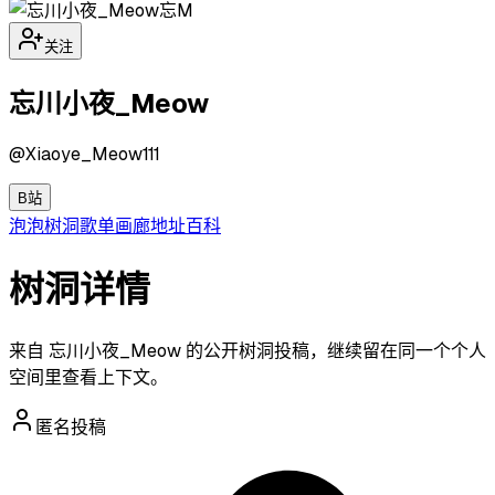
忘M
关注
忘川小夜_Meow
@
Xiaoye_Meow111
B站
泡泡
树洞
歌单
画廊
地址
百科
树洞详情
来自 忘川小夜_Meow 的公开树洞投稿，继续留在同一个个人
空间里查看上下文。
匿名投稿