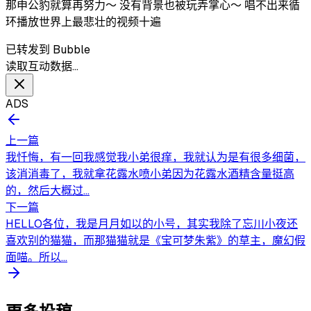
那申公豹就算再努力～ 没有背景也被玩弄掌心～ 唱不出来循
环播放世界上最悲壮的视频十遍
已转发到 Bubble
读取互动数据…
ADS
上一篇
我忏悔，有一回我感觉我小弟很痒，我就认为是有很多细菌，
该消消毒了，我就拿花露水喷小弟因为花露水酒精含量挺高
的，然后大概过...
下一篇
HELLO各位，我是月月如以的小号，其实我除了忘川小夜还
喜欢别的猫猫，而那猫猫就是《宝可梦朱紫》的草主，魔幻假
面喵。所以...