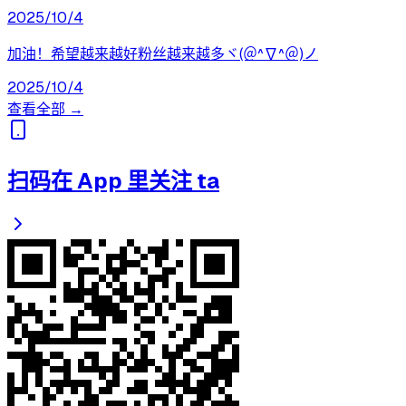
2025/10/4
加油！希望越来越好粉丝越来越多ヾ(＠^∇^＠)ノ
2025/10/4
查看全部 →
扫码在 App 里关注 ta