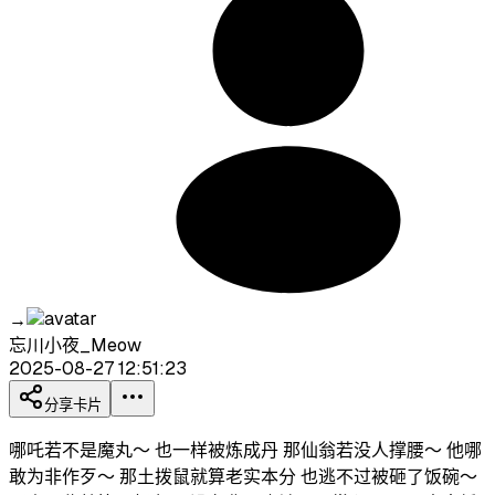
→
忘川小夜_Meow
2025-08-27 12:51:23
分享卡片
哪吒若不是魔丸～ 也一样被炼成丹 那仙翁若没人撑腰～ 他哪
敢为非作歹～ 那土拨鼠就算老实本分 也逃不过被砸了饭碗～