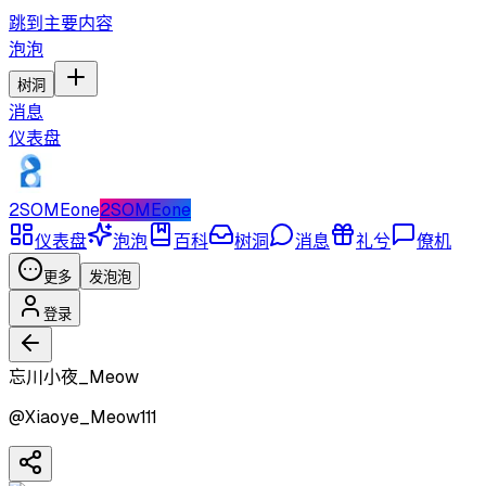
跳到主要内容
泡泡
树洞
消息
仪表盘
2SOMEone
2SOMEone
仪表盘
泡泡
百科
树洞
消息
礼兮
僚机
更多
发泡泡
登录
忘川小夜_Meow
@
Xiaoye_Meow111