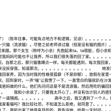
）（陈年往事，可能有点地方不和逻辑，见谅）。。。。。。
一只猫（流浪猫）。尽管之前老师讲过猫（但是没有猫的图片）
动过来蹭。那个女生（称呼为小余）先抱起来ta，ta很脏，但小
觉我妈妈可能也不让我养，所以我们很失落的回了家。。。。
时间，自那之后，那只猫像蹲点一样，每天都能遇到，每次我回
来没拆穿我，知道那次。。。。。。。。。。。。。。 她发
接回家养，因为当时我的性格很孤僻（不是抑郁），放假在家里
。回到家时，一声“喵”让我愣了一下，一直雪白的猫就趴在沙发上
我爸妈做的什么，他们先问问这是不是流浪猫，然后用吃的骗回
。。。 我和小余说了，只要我太开心了，并没有估计别人的感
了一道隔阂。。。。。。。 高中之后，我又遇到了一个人，
我家看猫吗？我比较社恐，不知道怎么拒绝，就同意了。。。
久了，我听出来了她是有目的的，我告诉她，给我一天时间。。