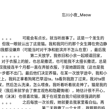
忘川小夜_Meow
。。。。 可能会有点长，就当听故事了。这是一个发生的
，但我一眼就认出了这是猫。我和我同行的那个女生蹲在旁边静
余和我都没嫌弃（可能当时对干净和脏滨并不怎么在意），最后我
。。。。。。。 第二天放学，我依旧和小余一起顺道回家，
家，对于衣服上的脏，也总是撒谎，也可能我不太擅长撒谎，总是
现我接连半个月都一直在弄脏衣服，于是她跟踪我（这也是我
一步都不出门。最后他们决定养猫，在某一次放学途中，我和小
，我妈正拿着狗尾巴草逗ta，ta看到我跑了过来，我对ta很
家，然后怎么洗澡，怎么喂食。我听着听着就走神了。猫是我的
受（我后来就学会了察言观色和隐藏情绪），她估计很不开心，
她（沫沫）也很喜欢猫，属于在班里自我介绍就很强调的那
。。。。。 之后每放一次长假，她就要去我家里看白仙。再
。。。。。。。。。 第二天我撒了一个大谎 ，我狠狠的掐