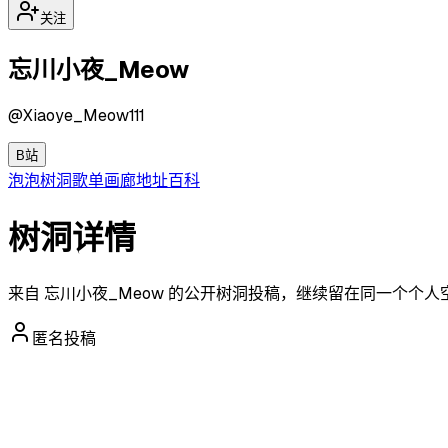
关注
忘川小夜_Meow
@
Xiaoye_Meow111
B站
泡泡
树洞
歌单
画廊
地址
百科
树洞详情
来自 忘川小夜_Meow 的公开树洞投稿，继续留在同一个个
匿名投稿