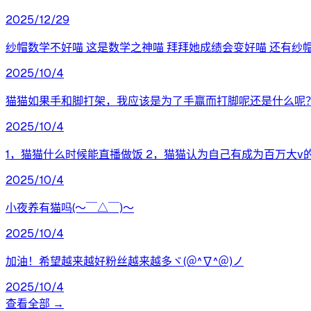
2025/12/29
纱帽数学不好喵 这是数学之神喵 拜拜她成绩会变好喵 还有纱
2025/10/4
猫猫如果手和脚打架，我应该是为了手赢而打脚呢还是什么呢
2025/10/4
1，猫猫什么时候能直播做饭 2，猫猫认为自己有成为百万大v
2025/10/4
小夜养有猫吗(〜￣△￣)〜
2025/10/4
加油！希望越来越好粉丝越来越多ヾ(＠^∇^＠)ノ
2025/10/4
查看全部 →