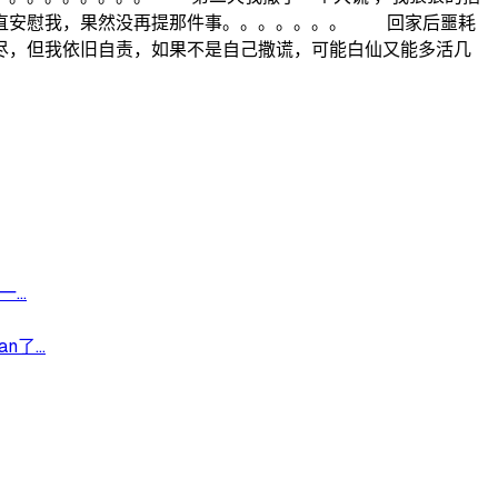
一直安慰我，果然没再提那件事。。。。。。。 回家后噩耗
尽，但我依旧自责，如果不是自己撒谎，可能白仙又能多活几
。。
..
...