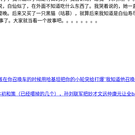
说，白仙似了，在外面不知道吃什么东西了。我哭着说的，她
整晚。后来又买了一只黑猫（咕慕），就算后来我知道是白仙寿
下错误的事了。大家就当看一个故事吧。。。。。。
该在你召唤车的时候用哈基坦把你的小轮突给打爆”我知道他召唤一.
初和策（已经噶掉的几个），孙刘联军把妙才文远仲康元让全ban了