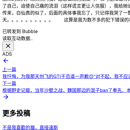
了自己，迫使自己痛的流泪（这样谎言更让人信服），我给她
传来，白仙真的似了，后面的具体事我忘了，只记得我哭了一
天。。。。。。。。。。 这算是我为数不多的犯
已转发到 Bubble
读取互动数据…
ADS
上一篇
我忏悔，为我那天创飞的GTI干员道一声歉😔“对不起，我不应
下一篇
根据野史记载，当年沙壁之战，魏国那边的混子ban了奉先、本
更多投稿
不是我喜歡的貓，直接達斯