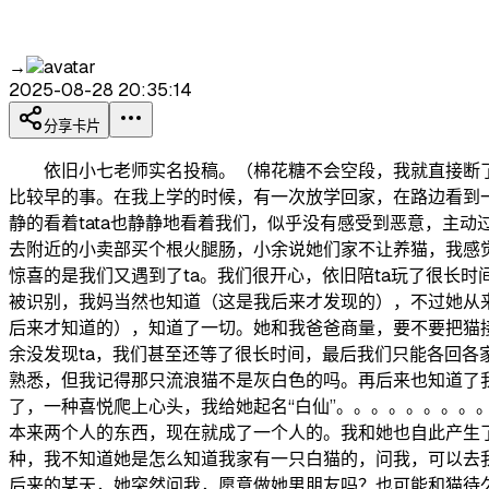
→
2025-08-28 20:35:14
分享卡片
依旧小七老师实名投稿。（棉花糖不会空段，我就直接断了
比较早的事。在我上学的时候，有一次放学回家，在路边看到
静的看着tata也静静地看着我们，似乎没有感受到恶意，主
去附近的小卖部买个根火腿肠，小余说她们家不让养猫，我感
惊喜的是我们又遇到了ta。我们很开心，依旧陪ta玩了很长
被识别，我妈当然也知道（这是我后来才发现的），不过她从
后来才知道的），知道了一切。她和我爸爸商量，要不要把猫
余没发现ta，我们甚至还等了很长时间，最后我们只能各回各家
熟悉，但我记得那只流浪猫不是灰白色的吗。再后来也知道了
了，一种喜悦爬上心头，我给她起名“白仙”。。。。。。。
本来两个人的东西，现在就成了一个人的。我和她也自此产生
种，我不知道她是怎么知道我家有一只白猫的，问我，可以去
后来的某天，她突然问我，愿意做她男朋友吗？也可能和猫待