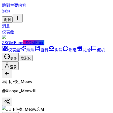
跳到主要内容
泡泡
树洞
消息
仪表盘
2SOMEone
2SOMEone
仪表盘
泡泡
百科
树洞
消息
礼兮
僚机
更多
发泡泡
登录
忘川小夜_Meow
@
Xiaoye_Meow111
忘M