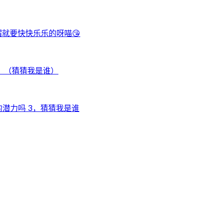
帽就要快快乐乐的呀喵😘
？（猜猜我是谁）
的潜力吗 3，猜猜我是谁