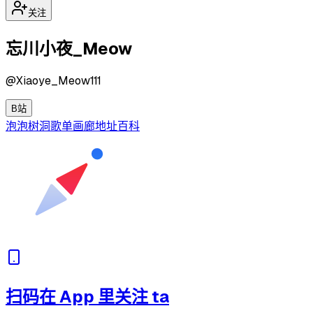
关注
忘川小夜_Meow
@
Xiaoye_Meow111
B站
泡泡
树洞
歌单
画廊
地址
百科
扫码在 App 里关注 ta