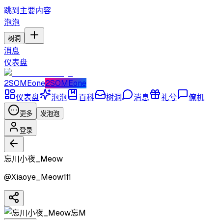
跳到主要内容
泡泡
树洞
消息
仪表盘
2SOMEone
2SOMEone
仪表盘
泡泡
百科
树洞
消息
礼兮
僚机
更多
发泡泡
登录
忘川小夜_Meow
@
Xiaoye_Meow111
忘M