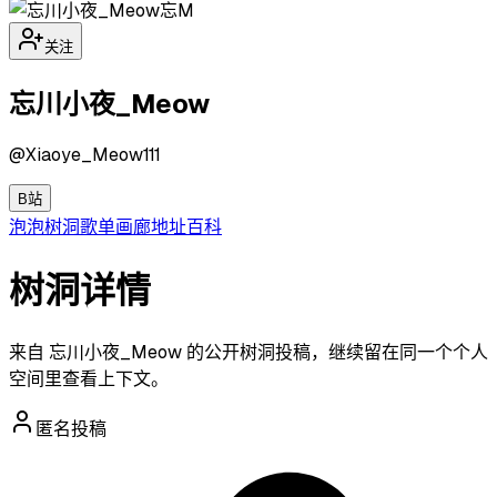
忘M
关注
忘川小夜_Meow
@
Xiaoye_Meow111
B站
泡泡
树洞
歌单
画廊
地址
百科
树洞详情
来自 忘川小夜_Meow 的公开树洞投稿，继续留在同一个个人
空间里查看上下文。
匿名投稿