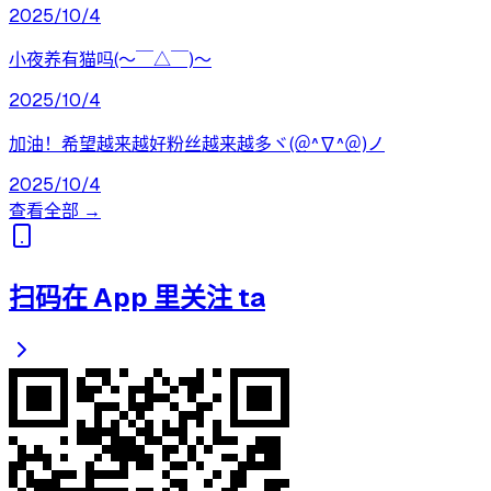
2025/10/4
小夜养有猫吗(〜￣△￣)〜
2025/10/4
加油！希望越来越好粉丝越来越多ヾ(＠^∇^＠)ノ
2025/10/4
查看全部 →
扫码在 App 里关注 ta