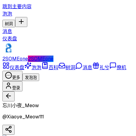
跳到主要内容
泡泡
树洞
消息
仪表盘
2SOMEone
2SOMEone
仪表盘
泡泡
百科
树洞
消息
礼兮
僚机
更多
发泡泡
登录
忘川小夜_Meow
@
Xiaoye_Meow111