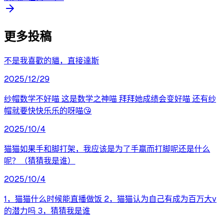
更多投稿
不是我喜歡的貓，直接達斯
2025/12/29
纱帽数学不好喵 这是数学之神喵 拜拜她成绩会变好喵 还有纱
帽就要快快乐乐的呀喵😘
2025/10/4
猫猫如果手和脚打架，我应该是为了手赢而打脚呢还是什么
呢？（猜猜我是谁）
2025/10/4
1，猫猫什么时候能直播做饭 2，猫猫认为自己有成为百万大v
的潜力吗 3，猜猜我是谁