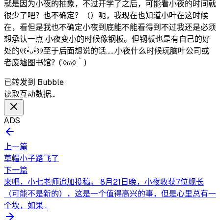
就是因为小夜的抽象，不过开学了之后，可能看小夜的时间就
很少了吧？也不确定？（）呃，我现在也知道小叶在这时候
在，看但是我也不确定小夜到底能不能看得到不过我还是必须
想承认一点 小夜变小的时候像钢板。但钢板也是有自己的好
处的୧꒰•̀ᴗ•́꒱୨至于后面想说的话……小夜什么时候玩脑叶公司或
者废墟图书馆？(´◊ω◊｀)
已转发到 Bubble
读取互动数据…
ADS
上一篇
草帽小子路飞了
下一篇
来吧，小七老师追加投稿。 8月21日晚，小夜收获7位舰长
（可能不是新的），这是一个值得高兴的事，但是心里总有一
个坎，如果...