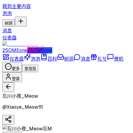
跳到主要内容
泡泡
树洞
消息
仪表盘
2SOMEone
2SOMEone
仪表盘
泡泡
百科
树洞
消息
礼兮
僚机
更多
发泡泡
登录
忘川小夜_Meow
@
Xiaoye_Meow111
忘M