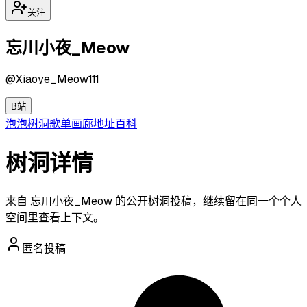
关注
忘川小夜_Meow
@
Xiaoye_Meow111
B站
泡泡
树洞
歌单
画廊
地址
百科
树洞详情
来自 忘川小夜_Meow 的公开树洞投稿，继续留在同一个个人
空间里查看上下文。
匿名投稿