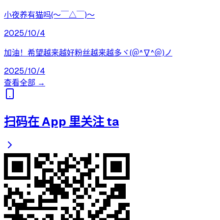
小夜养有猫吗(〜￣△￣)〜
2025/10/4
加油！希望越来越好粉丝越来越多ヾ(＠^∇^＠)ノ
2025/10/4
查看全部 →
扫码在 App 里关注 ta