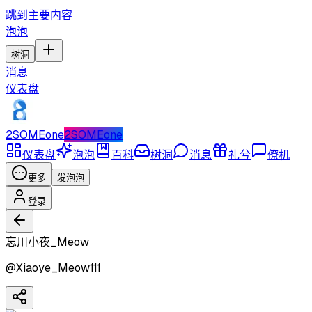
跳到主要内容
泡泡
树洞
消息
仪表盘
2SOMEone
2SOMEone
仪表盘
泡泡
百科
树洞
消息
礼兮
僚机
更多
发泡泡
登录
忘川小夜_Meow
@
Xiaoye_Meow111