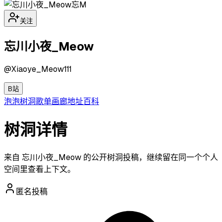
忘M
关注
忘川小夜_Meow
@
Xiaoye_Meow111
B站
泡泡
树洞
歌单
画廊
地址
百科
树洞详情
来自 忘川小夜_Meow 的公开树洞投稿，继续留在同一个个人
空间里查看上下文。
匿名投稿