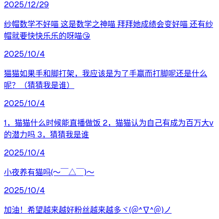
2025/12/29
纱帽数学不好喵 这是数学之神喵 拜拜她成绩会变好喵 还有纱
帽就要快快乐乐的呀喵😘
2025/10/4
猫猫如果手和脚打架，我应该是为了手赢而打脚呢还是什么
呢？（猜猜我是谁）
2025/10/4
1，猫猫什么时候能直播做饭 2，猫猫认为自己有成为百万大v
的潜力吗 3，猜猜我是谁
2025/10/4
小夜养有猫吗(〜￣△￣)〜
2025/10/4
加油！希望越来越好粉丝越来越多ヾ(＠^∇^＠)ノ