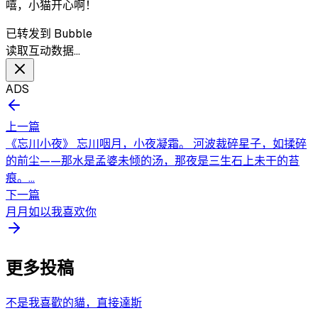
嘻，小猫开心啊！
已转发到 Bubble
读取互动数据…
ADS
上一篇
《忘川小夜》 忘川咽月，小夜凝霜。 河波裁碎星子，如揉碎
的前尘——那水是孟婆未倾的汤，那夜是三生石上未干的苔
痕。...
下一篇
月月如以我喜欢你
更多投稿
不是我喜歡的貓，直接達斯