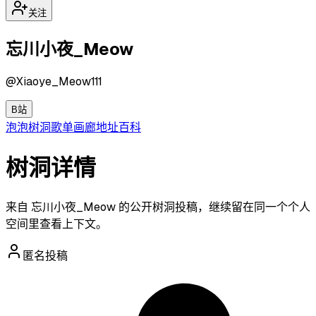
关注
忘川小夜_Meow
@
Xiaoye_Meow111
B站
泡泡
树洞
歌单
画廊
地址
百科
树洞详情
来自 忘川小夜_Meow 的公开树洞投稿，继续留在同一个个人
空间里查看上下文。
匿名投稿