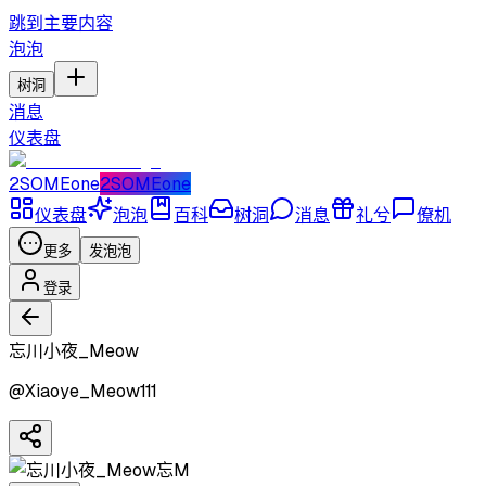
跳到主要内容
泡泡
树洞
消息
仪表盘
2SOMEone
2SOMEone
仪表盘
泡泡
百科
树洞
消息
礼兮
僚机
更多
发泡泡
登录
忘川小夜_Meow
@
Xiaoye_Meow111
忘M