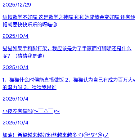
2025/12/29
纱帽数学不好喵 这是数学之神喵 拜拜她成绩会变好喵 还有纱
帽就要快快乐乐的呀喵😘
2025/10/4
猫猫如果手和脚打架，我应该是为了手赢而打脚呢还是什么
呢？（猜猜我是谁）
2025/10/4
1，猫猫什么时候能直播做饭 2，猫猫认为自己有成为百万大v
的潜力吗 3，猜猜我是谁
2025/10/4
小夜养有猫吗(〜￣△￣)〜
2025/10/4
加油！希望越来越好粉丝越来越多ヾ(＠^∇^＠)ノ