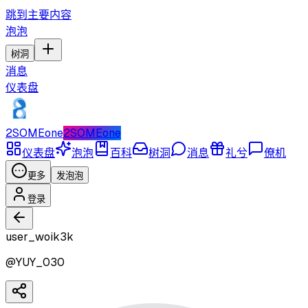
跳到主要内容
泡泡
树洞
消息
仪表盘
2SOMEone
2SOMEone
仪表盘
泡泡
百科
树洞
消息
礼兮
僚机
更多
发泡泡
登录
user_woik3k
@
YUY_030