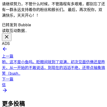
请继续努力，不管什么时候，不管路程有多艰难，都别忘了还
有一群永远支持着你的粉丝和舰长们。 最后，再次祝你，双
满快乐，天天开心！！
已转发到 Bubble
读取互动数据…
ADS
上一篇
哟，这不是小鱼吗。眨眼间就到了双满，初次见面仿佛还是昨
天，从一开始的不敢说话，到现在的滔滔不绝，还带点抽象搞
笑（bush...
下一篇
信
更多投稿