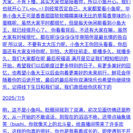
大家，不肯下播，其实大家也是陪着你，所以小鱼开心。我们
也就开心了(｡•o•｡∩) 别经常否定自己，大家都爱看小鱼呢，毕
竟小鱼大王可是香香甜甜软软糯糯美味无比的草莓香草味的小
蛋糕呢，虽然大家平时都很忙，但是每天休闲能看到小鱼大
王，就已经很开心了。 你看看背后，不还有大家在嘛，虽然
大家有时候很忙，都在呢😘😘😘😘毕竟陪伴是最长情的告白
呢 所以说，不要有太大压力呢，小鱼大王你回头看看，你后
面还有大家支持你呢，别怕，大胆往前走，能播多久，就播多
久，我们大家都在呢 最后祝福语 满月是见证我们相知相识的
开始，希望我们以后能度过更多特别的日子，有更多美好的回
忆，也希望小鱼大王以后会向着更美好的未来前行，鲜花会伴
随着你的沿途开放，最后的最后祝你双满快乐也希望你继续快
乐，记得线下生日和我们说，我们高低给你庆祝下的
2025/7/5
哟，这不是小鱼吗。眨眼间就到了双满，初次见面仿佛还是昨
天，从一开始的不敢说话，到现在的滔滔不绝，还带点抽象搞
笑（bushi，你就像天上的北斗星，给直播间带来了许多欢
乐，这样的你真的很好。你也是我看着成长的，即使遇到不开