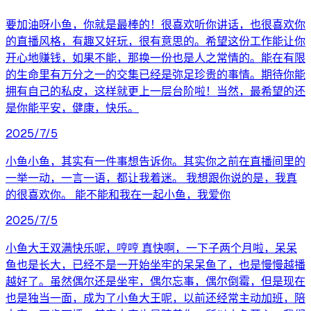
要加油呀小鱼，你就是最棒的！很喜欢听你讲话，也很喜欢你
的直播风格，有趣又好玩，很有意思的。希望这份工作能让你
开心地赚钱，如果不能，那换一份也是人之常情的。能在有限
的生命里有万分之一的交集已经是弥足珍贵的事情。期待你能
拥有自己的私皮，这样就更上一层台阶啦！当然，最希望的还
是你能平安，健康，快乐。
2025/7/5
小鱼小鱼，其实有一件事想告诉你。其实你之前在直播间里的
一举一动，一言一语，都让我着迷。 我想跟你说的是，我真
的很喜欢你。 能不能和我在一起小鱼，我爱你
2025/7/5
小鱼大王双满快乐呢，哼哼 真快啊，一下子两个月啦，呆呆
鱼也是长大，已经不是一开始坐牢的呆呆鱼了，也是慢慢越播
越好了。虽然偶尔还是坐牢，偶尔忘事，偶尔倒霉，但是现在
也是独当一面，成为了小鱼大王呢，以前还经常主动加班，陪