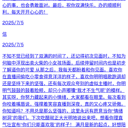
心的事，也会勇敢面对。最后，祝你双满快乐，办的顺顺利
利，每天开开心心的！
2025/7/5
信
2025/7/5
不知不觉已经到了双满的时间了，还记得初次见面时，不知为
何脑中浮现出卖火柴的小女孩场面，后续停留时间内也是初步
了解道你的可爱 从那之后，我每天都盼着和你见面。喜欢你
在直播间偷吃小零食得意洋洋的样子，喜欢你明明唱歌跑调却
还是坚持下来的坚强，还有每次观众夸别的虚拟主播时，你明
明气鼓鼓的鼓着脸颊，却只小声嘟囔“我才不生气呢”的模样。
其实呀，你努力藏起来的小情绪，大家都看在眼里。每次看到
你咬着嘴唇说，强撑着笑容直播到深夜，真的又心疼又骄傲。
你知道吗？不用总是那么坚强的，这里永远有愿意当你“情绪
树洞”的我们。下次吃醋就正大光明地说出来吧，想看你理直
气壮宣布“你们只能喜欢我”的样子！ 满月是新的起点，好想陪