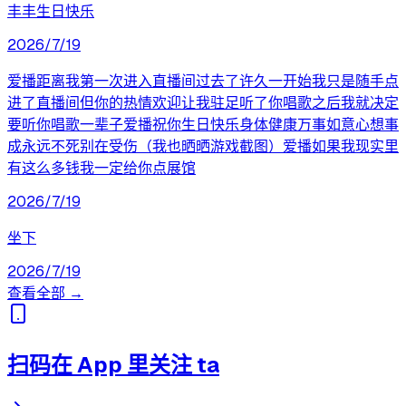
丰丰生日快乐
2026/7/19
爱播距离我第一次进入直播间过去了许久一开始我只是随手点
进了直播间但你的热情欢迎让我驻足听了你唱歌之后我就决定
要听你唱歌一辈子爱播祝你生日快乐身体健康万事如意心想事
成永远不死别在受伤（我也晒晒游戏截图）爱播如果我现实里
有这么多钱我一定给你点展馆
2026/7/19
坐下
2026/7/19
查看全部 →
扫码在 App 里关注 ta