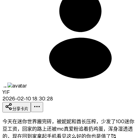
→
YIF
2026-02-10 18:30:28
分享卡片
今天在迷你世界搬完砖，被妮妮和酋长压榨，少发了100迷你
豆工资，回家的路上还被mc真爱粉追着扔鸡蛋，浑身湿透透
的，现在回到家拿起手机看见这么好的你也是值了🥰