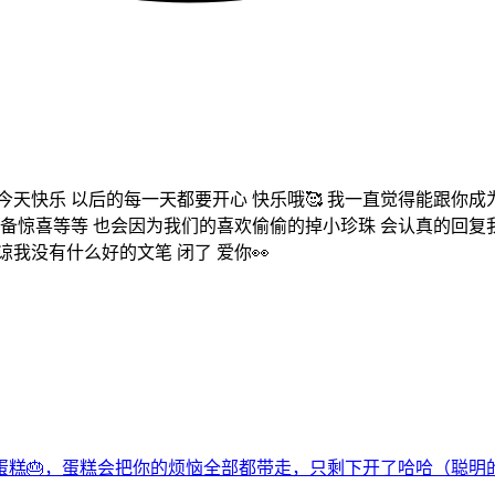
止是今天快乐 以后的每一天都要开心 快乐哦🥰 我一直觉得能跟
备惊喜等等 也会因为我们的喜欢偷偷的掉小珍珠 会认真的回复
谅我没有什么好的文笔 闭了 爱你👀
🎂，蛋糕会把你的烦恼全部都带走，只剩下开了哈哈（聪明的眼神