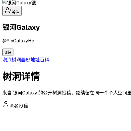
银
关注
银河Galaxy
@
YinGalaxyHe
B站
泡泡
树洞
画廊
地址
百科
树洞详情
来自 银河Galaxy 的公开树洞投稿，继续留在同一个个人空间
匿名投稿