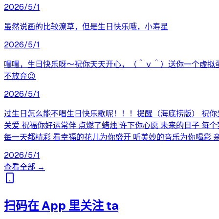
2026/5/1
虽然说画的比较潦草，但是生日快乐哦，小寿星
2026/5/1
嘿嘿，生日快乐呀～祝你天天开心，（＾ｖ＾）送你一个虚拟蛋
不放弃😉
2026/5/1
过生日怎么能不唱生日快乐歌呢！！！提醒（海底捞版） 祝你生日
关爱 祝福你好运常伴 点燃了蜡烛 许下你心愿 未来的日子 每个梦
每一天都精彩 看幸福的花儿为你盛开 听美妙的音乐为你喝彩 亲
2026/5/1
查看全部 →
扫码在 App 里关注 ta