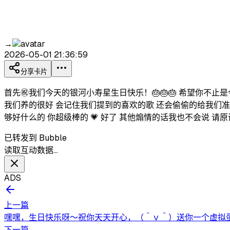
→
2026-05-01 21:36:59
分享卡片
首先㊗️我们今天的银河小寿星生日快乐！🎂🎂🎂 希望你不
我们养的很好 会记住我们提到的喜欢的歌 还会偷偷的给我们准
够好什么的 你超级棒的 💗 好了 其他煽情的话我也不会说 请原
已转发到 Bubble
读取互动数据…
ADS
上一篇
嘿嘿，生日快乐呀～祝你天天开心，（＾ｖ＾）送你一个虚拟蛋糕
下一篇