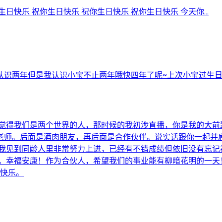
快乐 祝你生日快乐 祝你生日快乐 祝你生日快乐 今天你...
两年但是我认识小宝不止两年哦快四年了呢~上次小宝过生日我在哦
我觉得我们是两个世界的人，那时候的我初涉直播，你是我的大前
老师。后面是酒肉朋友，再后面是合作伙伴。说实话跟你一起并
是我见到同龄人里非常努力上进，已经有不错成绩但依旧没有忘记
乐，幸福安康！作为合伙人，希望我们的事业能有柳暗花明的一天
日快乐。