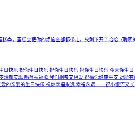
糕🎂，蛋糕会把你的烦恼全部都带走，只剩下开了哈哈（聪明的
快乐 祝你生日快乐 祝你生日快乐 祝你生日快乐 今天你生日 
想都实现 唱首祝福歌 我们相亲又相爱 祝福你健康平安 对所有的烦恼说
爱的亲爱的生日快乐 祝你幸福永远 幸福永远 ——祝小银河又长