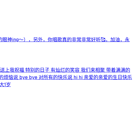
眼神ing～），另外，你唱歌真的非常非常好听🥰，加油，永
送上我祝福 特别的日子 有灿烂的笑容 我们来相聚 带着满满的
 bye bye 对所有的快乐说 hi hi 亲爱的亲爱的生日快乐
大1岁