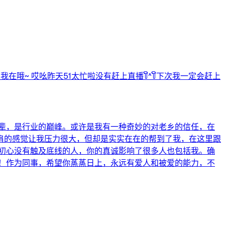
~ 哎吆昨天51太忙啦没有赶上直播꒦ິ^꒦ິ下次我一定会赶上
辈，是行业的巅峰。或许是我有一种奇妙的对老乡的信任，在
肩的感觉让我压力很大，但却是实实在在的帮到了我，在这里跟
初心没有触及底线的人，你的真诚影响了很多人也包括我。确
！作为同事，希望你蒸蒸日上，永远有爱人和被爱的能力，不