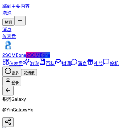
跳到主要内容
泡泡
树洞
消息
仪表盘
2SOMEone
2SOMEone
仪表盘
泡泡
百科
树洞
消息
礼兮
僚机
更多
发泡泡
登录
银河Galaxy
@
YinGalaxyHe