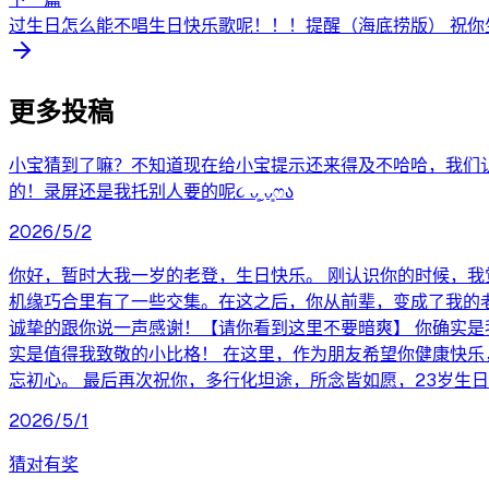
过生日怎么能不唱生日快乐歌呢！！！提醒（海底捞版） 祝你生日
更多投稿
小宝猜到了嘛？不知道现在给小宝提示还来得及不哈哈，我们认识
的！录屏还是我托别人要的呢૮ ᴗ͈ˬᴗ͈ෆა
2026/5/2
你好，暂时大我一岁的老登，生日快乐。 刚认识你的时候，
机缘巧合里有了一些交集。在这之后，你从前辈，变成了我的
诚挚的跟你说一声感谢！【请你看到这里不要暗爽】 你确实
实是值得我致敬的小比格！ 在这里，作为朋友希望你健康快
忘初心。 最后再次祝你，多行化坦途，所念皆如愿，23岁生
2026/5/1
猜对有奖