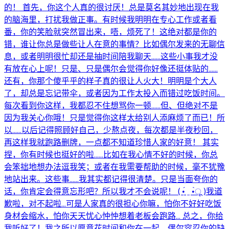
的！ 首先，你这个人真的很讨厌！总是莫名其妙地出现在我
的脑海里，打扰我做正事。有时候我明明在专心工作或者看
番，你的笑脸就突然冒出来，唔，烦死了！这绝对都是你的
错，谁让你总是做些让人在意的事情？比如偶尔发来的无聊信
息，或者明明很忙却还是抽时间陪我聊天……这些小事我才没
有放在心上呢！只是、只是偶尔会觉得你好像还挺体贴的……
还有，你那个傻乎乎的样子真的很让人火大！明明是个大人
了，却总是忘记带伞，或者因为工作太投入而错过吃饭时间。
每次看到你这样，我都忍不住想骂你一顿……但、但绝对不是
因为我关心你哦！只是觉得你这样太给别人添麻烦了而已！所
以……以后记得照顾好自己，少熬点夜，每次都是半夜秒回，
再这样我就跑路删牌，一点都不知道珍惜人家的好意！ 其实
捏，你有时候也挺好的啦……比如在我心情不好的时候，你总
会笨拙地想办法逗我笑；或者在我需要帮助的时候，毫不犹豫
地站出来。这些事……我其实都记得很清楚。只是当面夸你的
话，你肯定会得意忘形吧？所以我才不会说呢！ ( •̥́ ˍ •̀ू )我道
歉啦，对不起啦...可是人家真的很担心你嘛，怕你不好好吃饭
身材会缩水，怕你天天忧心忡忡想着老板会跑路... 总之，你给
我听好了！我之所以愿意花时间和你在一起，偶尔容忍你的缺