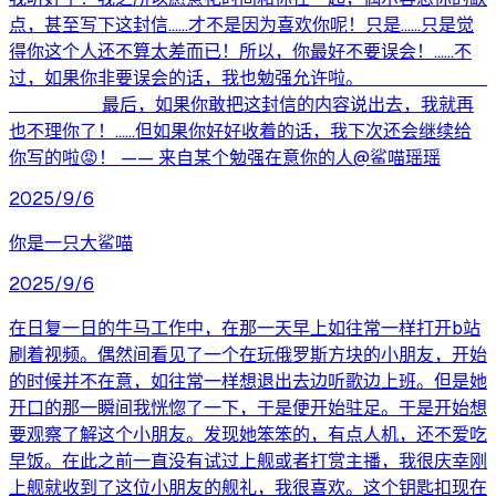
点，甚至写下这封信……才不是因为喜欢你呢！只是……只是觉
得你这个人还不算太差而已！所以，你最好不要误会！……不
过，如果你非要误会的话，我也勉强允许啦。＿＿＿＿＿＿＿
＿＿＿＿＿ 最后，如果你敢把这封信的内容说出去，我就再
也不理你了！……但如果你好好收着的话，我下次还会继续给
你写的啦😡！ —— 来自某个勉强在意你的人@鲨喵瑶瑶
2025/9/6
你是一只大鲨喵
2025/9/6
在日复一日的牛马工作中，在那一天早上如往常一样打开b站
刷着视频。偶然间看见了一个在玩俄罗斯方块的小朋友，开始
的时候并不在意，如往常一样想退出去边听歌边上班。但是她
开口的那一瞬间我恍惚了一下，于是便开始驻足。于是开始想
要观察了解这个小朋友。发现她笨笨的，有点人机，还不爱吃
早饭。在此之前一直没有试过上舰或者打赏主播，我很庆幸刚
上舰就收到了这位小朋友的舰礼，我很喜欢。这个钥匙扣现在