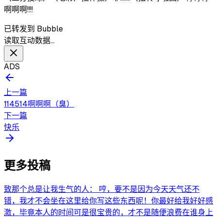
啊啊啊!!!!
已转发到 Bubble
读取互动数据…
ADS
上一篇
114514啊啊啊（臭）
下一篇
快乐
更多投稿
致那个总是让我生气的人： 哼，要不是因为今天天气还不
错，我才不会坐在这里给你写这些东西呢！你最好给我好好感
激，毕竟本人的时间可是很宝贵的，才不是随便浪费在谁身上