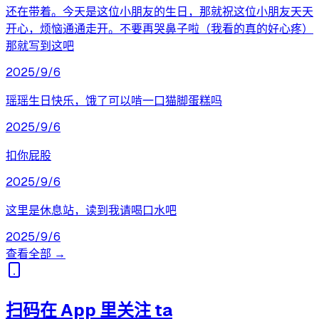
还在带着。今天是这位小朋友的生日，那就祝这位小朋友天天
开心，烦恼通通走开。不要再哭鼻子啦（我看的真的好心疼）
那就写到这吧
2025/9/6
瑶瑶生日快乐，饿了可以啃一口猫脚蛋糕吗
2025/9/6
扣你屁股
2025/9/6
这里是休息站，读到我请喝口水吧
2025/9/6
查看全部 →
扫码在 App 里关注 ta