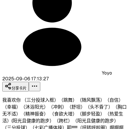
Yoyo
2025-09-06 17:13:27
分享卡片
我喜欢你 （三分投球入框）（跳舞）（随风飘荡）（自信）
（幸福）（沐浴阳光）（冲刺）（舒坦）（头不昏了）（胸口
无不适）（精神振奋） （食欲大增）（脚步轻盈）（热爱生
活）(阳光且健康的跑步）（跨栏）（阳光且健康的跑步）
（三分投球）（七彩广播体操）耶!!!!!!!（扭转呼啦圈）啊啊啊