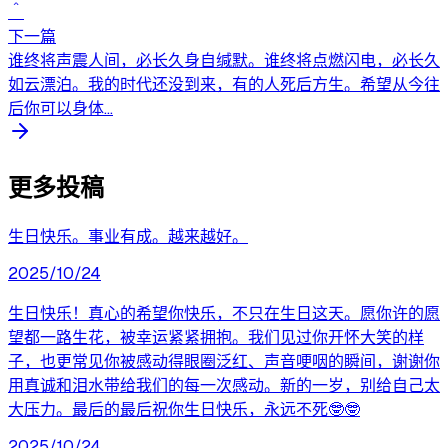
＾
下一篇
谁终将声震人间，必长久身自缄默。谁终将点燃闪电，必长久
如云漂泊。我的时代还没到来，有的人死后方生。希望从今往
后你可以身体...
更多投稿
生日快乐。事业有成。越来越好。
2025/10/24
生日快乐！真心的希望你快乐，不只在生日这天。愿你许的愿
望都一路生花，被幸运紧紧拥抱。我们见过你开怀大笑的样
子，也更常见你被感动得眼圈泛红、声音哽咽的瞬间，谢谢你
用真诚和泪水带给我们的每一次感动。新的一岁，别给自己太
大压力。最后的最后祝你生日快乐，永远不死🤓🤓
2025/10/24