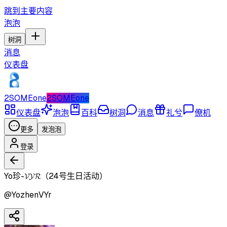
跳到主要内容
泡泡
树洞
消息
仪表盘
2SOMEone
2SOMEone
仪表盘
泡泡
百科
树洞
消息
礼兮
僚机
更多
发泡泡
登录
Yo珍-𝓥𝓨𝓡（24号生日活动）
@
YozhenVYr