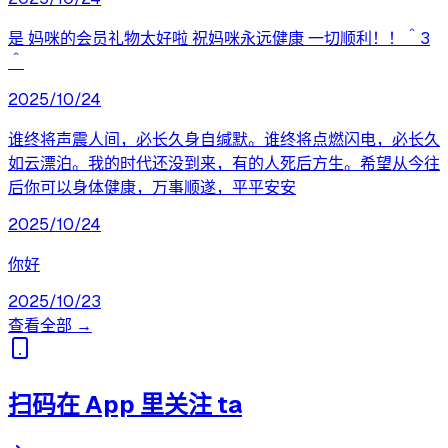
是 妈咪的会员礼物太好啦 祝妈咪永远健康 一切顺利！！＾3
＾
2025/10/24
谁终将声震人间，必长久身自缄默。谁终将点燃闪电，必长久
如云漂泊。我的时代还没到来，有的人死后方生。希望从今往
后你可以身体健康，万事顺遂，平平安安
2025/10/24
你好
2025/10/23
查看全部 →
扫码在 App 里关注 ta