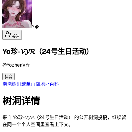
Y�
关注
Yo珍-𝓥𝓨𝓡（24号生日活动）
@
YozhenVYr
抖音
泡泡
树洞
歌单
画廊
地址
百科
树洞详情
来自 Yo珍-𝓥𝓨𝓡（24号生日活动） 的公开树洞投稿，继续留
在同一个个人空间里查看上下文。