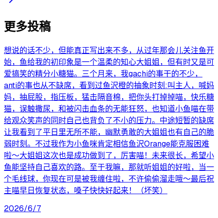
更多投稿
想说的话不少，但能真正写出来不多，从过年那会儿关注鱼开
始，鱼给我的初印象是一个温柔的知心大姐姐，但有时又是可
爱搞笑的精分小糖猫。三个月来，我gachi的事干的不少，
anti的事也从不缺席，看到过鱼沢橙的抽象时刻:叫主人，喊妈
妈，抽屁股，指压板，猛击隔音棉，把你头打掉掉喵，快乐糖
猫，误触撒尿，和被闪击血条的无能狂怒，也知道小鱼喵在带
给观众笑声的同时自己也背负了不小的压力。中途短暂的缺席
让我看到了平日里无所不能，幽默勇敢的大姐姐也有自己的脆
弱时刻。不过我作为小鱼咪肯定相信鱼沢Orange能克服困难
啦～大姐姐这次也是成功做到了，厉害喵！未来很长，希望小
鱼能坚持自己喜欢的路。至于我嘛，那就听姐姐的好啦，当一
个毛线球，你现在可是被我缠住啦，不许偷偷溜走哦～最后祝
主喵早日恢复状态，嗓子快快好起来！（坏笑）
2026/6/7