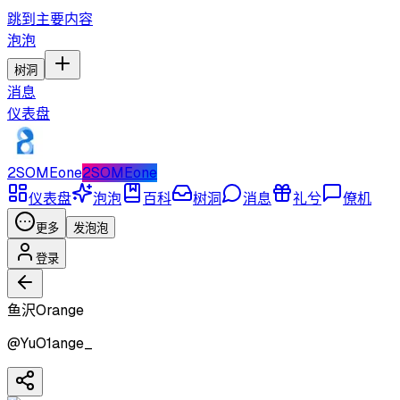
跳到主要内容
泡泡
树洞
消息
仪表盘
2SOMEone
2SOMEone
仪表盘
泡泡
百科
树洞
消息
礼兮
僚机
更多
发泡泡
登录
鱼沢Orange
@
YuO1ange_