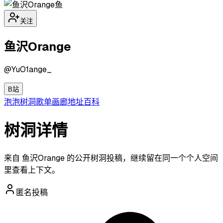
鱼
关注
鱼沢Orange
@
YuO1ange_
B站
泡泡
树洞
歌单
画廊
地址
百科
树洞详情
来自 鱼沢Orange 的公开树洞投稿，继续留在同一个个人空间
里查看上下文。
匿名投稿