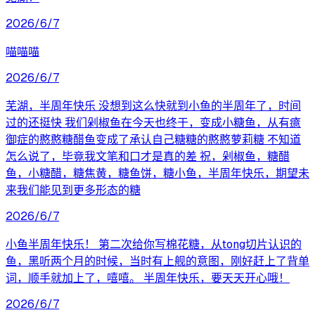
2026/6/7
喵喵喵
2026/6/7
芜湖，半周年快乐 没想到这么快就到小鱼的半周年了，时间
过的还挺快 我们剁椒鱼在今天也终于，变成小糖鱼，从有癔
御症的憨憨糖醋鱼变成了承认自己糖糖的憨憨萝莉糖 不知道
怎么说了，毕竟我文笔和口才是真的差 祝，剁椒鱼，糖醋
鱼，小糖醋，糖焦黄，糖鱼饼，糖小鱼，半周年快乐，期望未
来我们能见到更多形态的糖
2026/6/7
小鱼半周年快乐！ 第二次给你写棉花糖，从tong切片认识的
鱼，黑听两个月的时候，当时有上舰的意图，刚好赶上了背单
词，顺手就加上了，嘻嘻。 半周年快乐，要天天开心哦！
2026/6/7