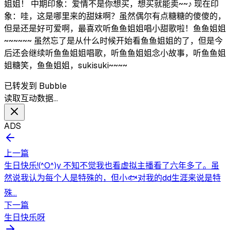
姐姐！ 中期印象：爱情不是你想买，想买就能卖~~♪ 现在印
象：哇，这是哪里来的甜妹啊？虽然偶尔有点糖糖的傻傻的，
但是还是好可爱啊，最喜欢听鱼鱼姐姐唱小甜歌啦！鱼鱼姐姐
~~~~~~ 虽然忘了是从什么时候开始看鱼鱼姐姐的了，但是今
后还会继续听鱼鱼姐姐唱歌，听鱼鱼姐姐念小故事，听鱼鱼姐
姐糖笑，鱼鱼姐姐，sukisuki~~~~
已转发到 Bubble
读取互动数据…
ADS
上一篇
生日快乐!(^O^)y 不知不觉我也看虚拟主播看了六年多了。虽
然说我认为每个人是特殊的，但小🐟对我的dd生涯来说是特
殊...
下一篇
生日快乐呀