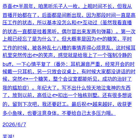
恭喜🐟️半周年，咱黑听乐子人一枚，上舰时间不长，但我从
首播开始都在了，后面都是间断出现，因为那段时间一直是高
压工作的状态，所以基本没怎么和🐟️互动过（虽然我看直播
的状态一直都是挂着黑听，偶尔冒出来发两句弹幕）。第一次
上舰已经忘了是为什么了，但大概率是因为🐟️的糖笑，平时
工作的时候，被各种乱七八糟的事情弄得心烦意乱，这时候耳
机里突然传出🐟️的笑声，感觉就是给我上了一个强制冷静的
buff，一下心情平复了（番外：耳机漏音严重，经常开会的时
候戴一只耳机，另一只放会议桌上，有时候大家都没讲话的时
候，突然🐟️一个糖笑，整个会议室都能听见，成功的治好了
我的尴尬症）。年纪大了，写不出什么惊天地泣鬼神的东西
了，放到以前，高低让🐟️扣出一个独栋别墅。还有很多想说
的，留到下次吧，我还要赶工。最后祝🐟️越来越好，收获更
多小鱼咪，也要注意身体，不要给自己太多压力哦。
2026/6/7
芜湖！