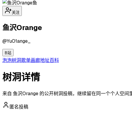
鱼
关注
鱼沢Orange
@
YuO1ange_
B站
泡泡
树洞
歌单
画廊
地址
百科
树洞详情
来自 鱼沢Orange 的公开树洞投稿，继续留在同一个个人空
匿名投稿