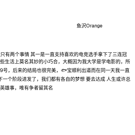
鱼沢Orange
就只有两个事情 其一是一直支持喜欢的电竞选手拿下了三连冠
一些生活上莫名其妙的小巧合，大概因为我大学是学电影的，所
月9号，后来的结局也很完美，🐟宝顺利出道而在同一天我一直
下一个阶段进发了，我们都有各自的梦想 要去达成 人生或许总
少英雄事，唯有争者留其名