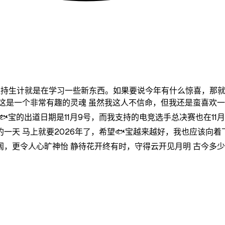
维持生计就是在学习一些新东西。如果要说今年有什么惊喜，那
这是一个非常有趣的灵魂 虽然我这人不信命，但我还是蛮喜欢
宝的出道日期是11月9号，而我支持的电竞选手总决赛也在11
一天 马上就要2026年了，希望🐟宝越来越好，我也应该向着
，更令人心旷神怡 静待花开终有时，守得云开见月明 古今多