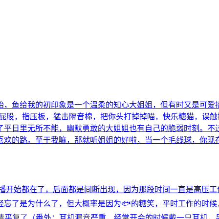
鱼给我的初印象是一个温柔的知心大姐姐，但有时又是可爱搞笑的
抽屁股，指压板，猛击隔音棉，把你头打掉掉喵，快乐糖猫，误
平日里无所不能，幽默勇敢的大姐姐也有自己的脆弱时刻。不过我
喜欢的路。至于我嘛，那就听姐姐的好啦，当一个毛线球，你现
首播开始都在了，后面都是间断出现，因为那段时间一直是高压工
忘了是为什么了，但大概率是因为🐟️的糖笑，平时工作的时
下心情平复了（番外：耳机漏音严重，经常开会的时候戴一只耳机，