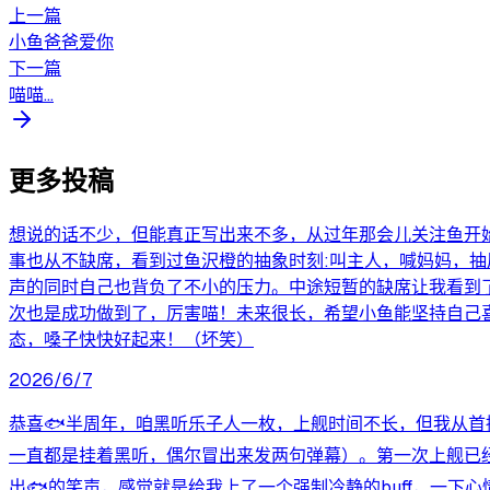
上一篇
小鱼爸爸爱你
下一篇
喵​‍‍​‍‌‌​‍‍‍‌‌​‌‍‍​‍‍​‍‌‍‍​‌‌‌‌​‌‌‍‌​‌‌‌​‌‍‍‍‌喵​‌‍‍‌‌​‍‌‌‌‌​...
更多投稿
想说的话不少，但能真正写出来不多，从过年那会儿关注鱼开始，
事也从不缺席，看到过鱼沢橙的抽象时刻:叫主人，喊妈妈，
声的同时自己也背负了不小的压力。中途短暂的缺席让我看到了
次也是成功做到了，厉害喵！未来很长，希望小鱼能坚持自己
态，嗓子快快好起来！（坏笑）
2026/6/7
恭喜🐟️半周年，咱黑听乐子人一枚，上舰时间不长，但我从
一直都是挂着黑听，偶尔冒出来发两句弹幕）。第一次上舰已经
出🐟️的笑声，感觉就是给我上了一个强制冷静的buff，一