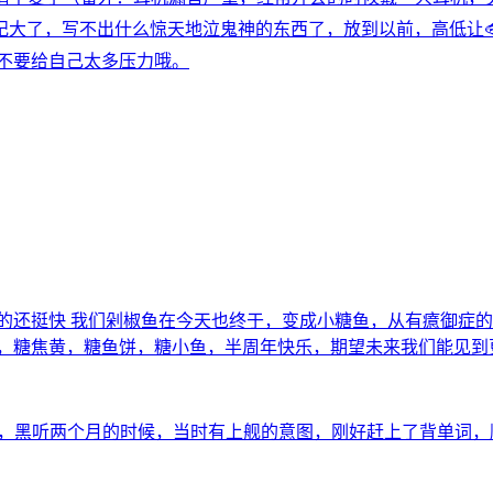
大了，写不出什么惊天地泣鬼神的东西了，放到以前，高低让
，不要给自己太多压力哦。
的还挺快 我们剁椒鱼在今天也终于，变成小糖鱼，从有癔御症的
醋，糖焦黄，糖鱼饼，糖小鱼，半周年快乐，期望未来我们能见到
的鱼，黑听两个月的时候，当时有上舰的意图，刚好赶上了背单词