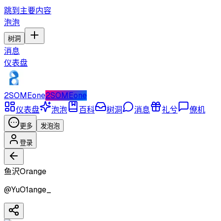
跳到主要内容
泡泡
树洞
消息
仪表盘
2SOMEone
2SOMEone
仪表盘
泡泡
百科
树洞
消息
礼兮
僚机
更多
发泡泡
登录
鱼沢Orange
@
YuO1ange_