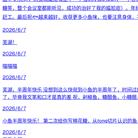
糖笑，整个会议室都能听见，成功的治好了我的尴尬症）。年纪
赶工。最后祝🐟️越来越好，收获更多小鱼咪，也要注意身体
2026/6/7
芜湖！
2026/6/7
喵喵喵
2026/6/7
芜湖，半周年快乐 没想到这么快就到小鱼的半周年了，时间过
了，毕竟我文笔和口才是真的差 祝，剁椒鱼，糖醋鱼，小糖
2026/6/7
小鱼半周年快乐！ 第二次给你写棉花糖，从tong切片认识
2026/6/7