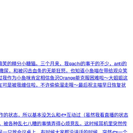
精分小糖猫。三个月来，我gachi的事干的不少，anti的
触撒尿，和被闪击血条的无能狂怒，也知道小鱼喵在带给观众笑
作为小鱼咪肯定相信鱼沢Orange能克服困难啦～大姐姐这
在可是被我缠住啦，不许偷偷溜走哦～最后祝主喵早日恢复状
作的状态，所以基本没怎么和🐟️互动过（虽然我看直播的状态
候，被各种乱七八糟的事情弄得心烦意乱，这时候耳机里突然传
另一只放会议桌上，有时候大家都没讲话的时候，突然🐟️一个