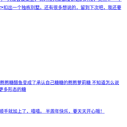
️扣出一个独栋别墅。还有很多想说的，留到下次吧，我还要
憨憨糖醋鱼变成了承认自己糖糖的憨憨萝莉糖 不知道怎么说
更多形态的糖
，顺手就加上了，嘻嘻。 半周年快乐，要天天开心哦！