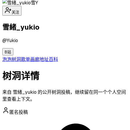
雪Y
关注
雪緒_yukio
@
Yukio
B站
泡泡
树洞
歌单
画廊
地址
百科
树洞详情
来自 雪緒_yukio 的公开树洞投稿，继续留在同一个个人空间
里查看上下文。
匿名投稿