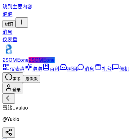
跳到主要内容
泡泡
树洞
消息
仪表盘
2SOMEone
2SOMEone
仪表盘
泡泡
百科
树洞
消息
礼兮
僚机
更多
发泡泡
登录
雪緒_yukio
@
Yukio