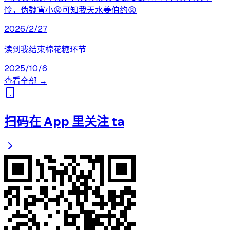
怜，伪魏宵小😡可知我天水姜伯约😡
2026/2/27
读到我结束棉花糖环节
2025/10/6
查看全部 →
扫码在 App 里关注 ta