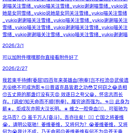
谢喵关注雪绪_yukio喵关注雪绪_yukio谢谢喵雪绪_yukio说
她是女同雪绪_yukio说她是女同关注雪绪_yukio喵关注雪绪
_yukio谢谢喵关注雪绪_yukio喵关注雪绪_yukio谢谢喵关注
雪绪_yukio喵关注雪绪_yukio谢谢喵关注雪绪_yukio喵关注
雪绪_yukio谢谢喵关注雪绪_yukio喵关注雪绪_yukio谢谢喵
2026/3/1
可以加附件嘿嘿那你直接看附件好了
2026/2/27
我若束手待缚[委屈]四百年来英雄血[抱拳]岂不枉流😡武侯遗
志🤬绝不可成泡影👊🏻晋道克昌皆君之功😳艾何窃之😂丞相
🥺五丈原的那盏灯没有灭😡 效逐日之夸父😁，怀忠志而长
存。[调皮]知天命而不顺[抱拳]，履穷途而强为。👊🏻 此身为
薪☀️，炬成灰亦照大汉长明。☀️ 维之一腔骨血😮‍💨，可驱驰为
北马否？😏 虽千万人[奋斗]，吾亦往矣！👍🏻 亡国之将姜维
😭，请明公驱驰！姜维姜维，又将何为？😭姜维姜维，又将
何为😭我计不成，乃天命邪😔姜维姜维有何不为😡苍天垂