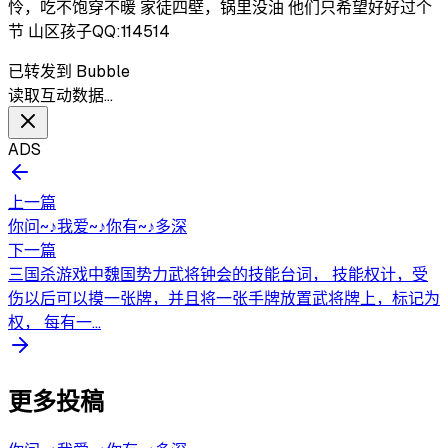
怜，吃不饱穿不暖 家徒四壁，锅里没油 他们只希望好好过个
节 山区孩子QQ:114514
已转发到 Bubble
读取互动数据…
ADS
上一篇
你问~♪我爱~♪你有~♪多深
下一篇
三国杀游戏中魏国势力武将钟会的技能台词， 技能权计，受
伤以后可以摸一张牌，并且将一张手牌放置武将牌上，标记为
权， 每有一...
更多投稿