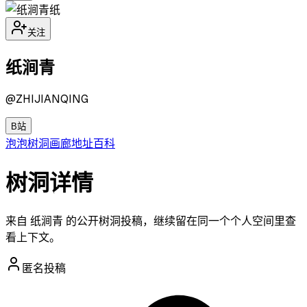
纸
关注
纸涧青
@
ZHIJIANQING
B站
泡泡
树洞
画廊
地址
百科
树洞详情
来自 纸涧青 的公开树洞投稿，继续留在同一个个人空间里查
看上下文。
匿名投稿