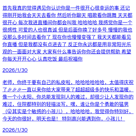
首先我真的觉得遇见你认识你是一件很开心很幸运的事 还记
得刚开始我会天天去看你 然后听你聊天 唱歌看你跳舞 天天都
很开心 每次我进直播间你都会叫我 哈哈哈哈 我感觉你是一个
很感性 可爱的人也很真诚 但是后面你换了好多号 慢慢的我也
没那么多时间去看你了 现在你也慢慢变强了 我天天都能看见
你直播 但是我都没有点进去了 反正你永远都是用非常阳光乐
观的一面面对大家 大家有什么事告诉你你还会提供帮助 希望
你每天开开心心 认真吃饭 最后祝福你
2026/1/30
老师，你终于要有自己的私皮啦，哈哈哈哈哈哈，太值得庆祝
了🎉🎉🎉一直以来你给大家带来了超超超级多的快乐和温暖，
像一个小太阳，你总能发现别人的难过，却很少让人发现你的
难过，住院都特别的轻描淡写，嘿，谁让你是个勇敢的猛男
（🤫其实是个敏感的小孩儿），哈哈哈哈，我觉得你特别好，
今天的你很好，明天也是！ 特别高兴能遇到你，小孩儿！
2026/1/30