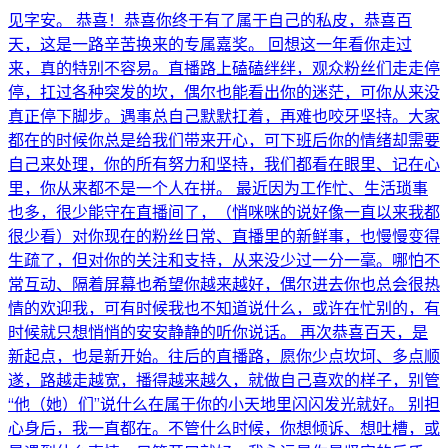
见字安。 恭喜！恭喜你终于有了属于自己的私皮，恭喜百
天，这是一路辛苦换来的专属嘉奖。 回想这一年看你走过
来，真的特别不容易。直播路上磕磕绊绊，观众粉丝们走走停
停，扛过各种突发的坎，偶尔也能看出你的迷茫，可你从来没
真正停下脚步。遇事总自己默默扛着，再难也咬牙坚持。大家
都在的时候你总是给我们带来开心，可下班后你的情绪却需要
自己来处理，你的所有努力和坚持，我们都看在眼里、记在心
里，你从来都不是一个人在拼。 最近因为工作忙、生活琐事
也多，很少能守在直播间了，（悄咪咪的说好像一直以来我都
很少看）对你现在的粉丝日常、直播里的新鲜事，也慢慢变得
生疏了，但对你的关注和支持，从来没少过一分一毫。哪怕不
常互动、隔着屏幕也希望你越来越好，偶尔进去你也总会很热
情的欢迎我，可有时候我也不知道说什么，或许在忙别的，有
时候就只想悄悄的安安静静的听你说话。 再次恭喜百天，是
新起点，也是新开始。往后的直播路，愿你少点坎坷、多点顺
遂，路越走越宽，播得越来越久，就做自己喜欢的样子，别管
“他（她）们”说什么在属于你的小天地里闪闪发光就好。 别担
心身后，我一直都在。不管什么时候，你想倾诉、想吐槽，或