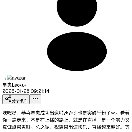
→
星崽Leo•ᴥ•
2026-01-28 09:21:14
分享卡片
嘿嘿嘿，恭喜星崽成功出道啦🎉🎉🎉也是突破千粉了👀。看着
你一路走来，不是在上播的路上，就是在直播，是一个努力又
真诚点崽崽呀。总之呢，祝崽崽出道快乐，直播越来越好。等