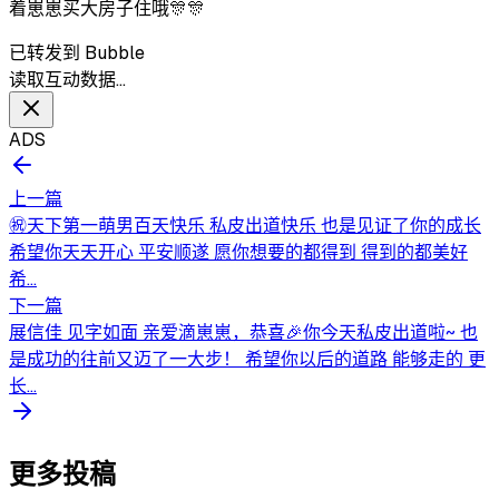
着崽崽买大房子住哦🎊🎊
已转发到 Bubble
读取互动数据…
ADS
上一篇
㊗️天下第一萌男百天快乐 私皮出道快乐 也是见证了你的成长
希望你天天开心 平安顺遂 愿你想要的都得到 得到的都美好
希...
下一篇
展信佳 见字如面 亲爱滴崽崽，恭喜🎉你今天私皮出道啦~ 也
是成功的往前又迈了一大步！ 希望你以后的道路 能够走的 更
长...
更多投稿