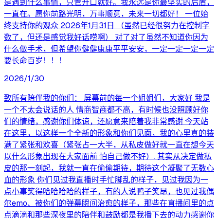
是遇到什么事情，只管开口就好。我永远是你最坚实的后盾，
一直在。愿你前路光明，万事顺意，未来一切都好！ 一位始
终支持你的观众 2026年1月31日 （虽然已经很努力在控制字
数了，但还是感觉我好话唠啊） 对了对了虽然不知道你因为
什么做手术，但希望你健健康康平平安安，一定一定一定一定
要长命百岁！！！
2026/1/30
致所有陪伴我的你们： 屏幕前的每一个姐姐们，大家好 我是
一个不太会说话的人 情商智商都不高，有时候也没照顾好你
们的情绪，感谢你们体谅，还愿意来陪着我非常感谢 今天站
在这里，以这样一个全新的形象和你们见面，我的心里真的装
满了紧张和欢喜（紧张占一大半，从私皮做好就一直在想今天
以什么形象出现在大家面前 怕自己做不好）. 其实从决定做私
皮的那一刻起，我就一直在偷偷期待，期待这个凝聚了无数心
血的形象 你们见过我直播时手忙脚乱的样子，见过我因为一
点小事笑得哈哈哈哈的样子，有的人说鸭子笑昂，也见过我偶
尔emo、被你们的弹幕瞬间治愈的样子，那些在直播间里的点
点滴滴和那些深夜里的陪伴和鼓励都是我播下去的动力感谢你