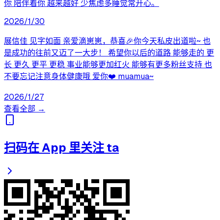
你 陪伴着你 越来越好 少焦虑多睡觉常开心。
2026/1/30
展信佳 见字如面 亲爱滴崽崽，恭喜🎉你今天私皮出道啦~ 也
是成功的往前又迈了一大步！ 希望你以后的道路 能够走的 更
长 更久 更平 更稳 事业能够更加红火 能够有更多粉丝支持 也
不要忘记注意身体健康哦 爱你❤️ muamua~
2026/1/27
查看全部 →
扫码在 App 里关注 ta