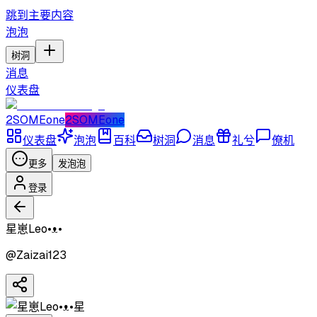
跳到主要内容
泡泡
树洞
消息
仪表盘
2SOMEone
2SOMEone
仪表盘
泡泡
百科
树洞
消息
礼兮
僚机
更多
发泡泡
登录
星崽Leo•ᴥ•
@
Zaizai123
星