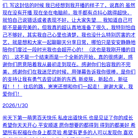
们. 写这封信的时候 我已经想到我开播的样子了，说真的 虽然
现在没有开播 现在坐在电脑前，我手都有点抖心跳得超快，
就怕自己说错话或者表现不好，让大家失望…… 我知道自己可
能不是最完美的，但我真的超认真地准备了很久，我特别怕自
己不够好，其实我自己心里也清楚，我也没什么特别厉害的才
艺，就是想和大家一起聊聊天分享日常，哪怕只是安安静静地
陪你们度过一段时光我也会超开心的！（这也是我刚开播的目
的）. 这不是一个结束而是一个全新的开始，真的很感谢，感
谢你们愿意陪着我从最初走到现在。感谢你们包容我的不完
美，感谢你们在我迷茫的时候，用弹幕告诉我你很棒，是你们
的支持让我有勇气去尝试新的东西. 新皮肤，新起点，新征
程！！！ 往后的路，崽崽还想和你们一起走！ 谢谢大家，我
爱你们！
2026/1/30
㊗️天下第一萌男百天快乐 私皮出道快乐 也是见证了你的成长
希望你天天开心 平安顺遂 愿你想要的都得到 得到的都美好 希
望所有祝福在你身上都灵验 希望有更多的人可以发现你 喜欢