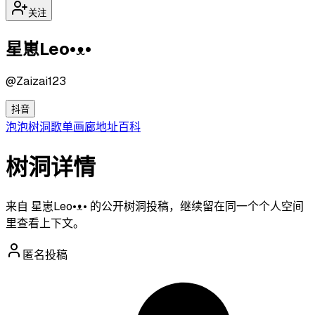
关注
星崽Leo•ᴥ•
@
Zaizai123
抖音
泡泡
树洞
歌单
画廊
地址
百科
树洞详情
来自 星崽Leo•ᴥ• 的公开树洞投稿，继续留在同一个个人空间
里查看上下文。
匿名投稿