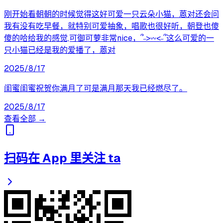
刚开始看朝朝的时候觉得这好可爱一只云朵小猫，蒽对还会问
我有没有吃早餐，就特别可爱抽象，唱歌也很好听，朝登也傻
傻的哈给我的感觉,可御可萝非常nice，՞˶>𖥦<˶՞这么可爱的一
只小猫已经是我的爱播了，蒽对
2025/8/17
闺蜜闺蜜祝贺你满月了可是满月那天我已经燃尽了。
2025/8/17
查看全部 →
扫码在 App 里关注 ta