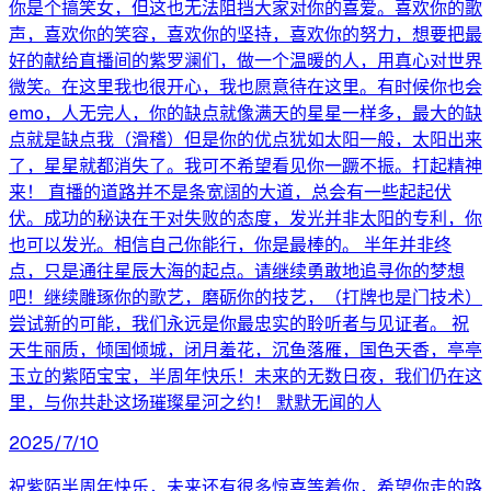
你是个搞笑女，但这也无法阻挡大家对你的喜爱。喜欢你的歌
声，喜欢你的笑容，喜欢你的坚持，喜欢你的努力，想要把最
好的献给直播间的紫罗澜们，做一个温暖的人，用真心对世界
微笑。在这里我也很开心，我也愿意待在这里。有时候你也会
emo，人无完人，你的缺点就像满天的星星一样多，最大的缺
点就是缺点我（滑稽）但是你的优点犹如太阳一般，太阳出来
了，星星就都消失了。我可不希望看见你一蹶不振。打起精神
来！ 直播的道路并不是条宽阔的大道，总会有一些起起伏
伏。成功的秘诀在于对失败的态度，发光并非太阳的专利，你
也可以发光。相信自己你能行，你是最棒的。 半年并非终
点，只是通往星辰大海的起点。请继续勇敢地追寻你的梦想
吧！继续雕琢你的歌艺，磨砺你的技艺，（打牌也是门技术）
尝试新的可能，我们永远是你最忠实的聆听者与见证者。 祝
天生丽质，倾国倾城，闭月羞花，沉鱼落雁，国色天香，亭亭
玉立的紫陌宝宝，半周年快乐！未来的无数日夜，我们仍在这
里，与你共赴这场璀璨星河之约！ 默默无闻的人
2025/7/10
祝紫陌半周年快乐，未来还有很多惊喜等着你，希望你走的路