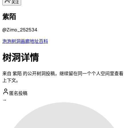
关注
紫陌
@
Zimo_252534
泡泡
树洞
画廊
地址
百科
树洞详情
来自 紫陌 的公开树洞投稿，继续留在同一个个人空间里查看
上下文。
匿名投稿
→