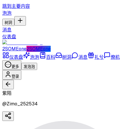
跳到主要内容
泡泡
树洞
消息
仪表盘
2SOMEone
2SOMEone
仪表盘
泡泡
百科
树洞
消息
礼兮
僚机
更多
发泡泡
登录
紫陌
@
Zimo_252534