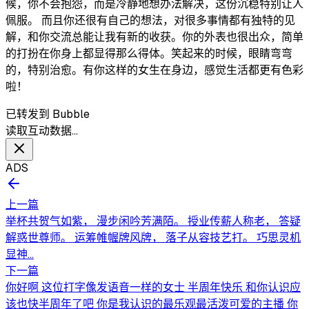
候，你不会抱怨，而是冷静地想办法解决，这份沉稳特别让人
佩服。 而且你还很有自己的想法，对很多事情都有独特的见
解，和你交流总能让我有新的收获。你的外表也很出众，简单
的打扮在你身上都显得那么得体。笑起来的时候，眼睛弯弯
的，特别治愈。有你这样的女生在身边，感觉生活都更有色彩
啦！
已转发到 Bubble
读取互动数据…
ADS
上一篇
举杯共贺气如紫， 漫步闲吟芳满陌。 授业传薪人称老， 答疑
解惑世尊师。 运筹帷幄牌风牌， 落子从容技艺打。 巧思灵机
显神...
下一篇
你好啊 这位打字像发语音一样的女士 半周年快乐 和你认识应
该也快半周年了吧 你是我认识的最乐观最活泼可爱的主播 你