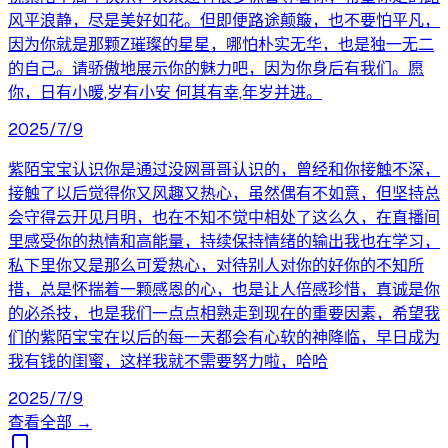
风平浪静，尽是美好如花。但即便路途颠簸，也不要怕平凡，
因为你就是那颗Z璀璨的星星，哪怕朴实无华，也是独一无二
的自己。请骄傲地展示你的魅力吧，因为你身后有我们。愿
你，日有小暖,岁有小安 何其有幸,年岁并进。
2025/7/9
紫陌宝宝认识你是通过没网哥哥认识的，曾经和你接触不深，
接触了以后觉得你又风趣又热心，虽然偶有不如意，但坚持总
会守得云开见月明，也在不知不觉中相处了这么久，在直播间
里感受你的热情和高能量，持续保持情绪的输出我也在学习，
私下里你又是那么可爱热心，对待别人对你的好你的不知所
措，总是怀揣着一颗感恩的心，也是让人倍感珍惜，真诚是你
的必杀技，也是我们一点点相熟走到现在的重要因素，希望我
们的紫陌宝宝在以后的每一天都会有心软的神降临，早日成为
我有钱的闺蜜，这样我就不需要努力啦，哈哈
2025/7/9
查看全部 →