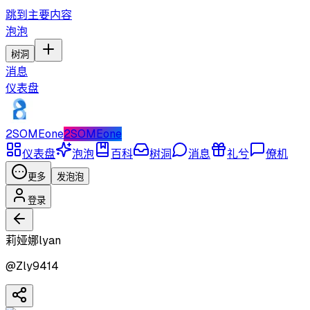
跳到主要内容
泡泡
树洞
消息
仪表盘
2SOMEone
2SOMEone
仪表盘
泡泡
百科
树洞
消息
礼兮
僚机
更多
发泡泡
登录
莉娅娜lyan
@
Zly9414