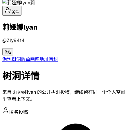
莉
关注
莉娅娜lyan
@
Zly9414
B站
泡泡
树洞
歌单
画廊
地址
百科
树洞详情
来自 莉娅娜lyan 的公开树洞投稿，继续留在同一个个人空间
里查看上下文。
匿名投稿