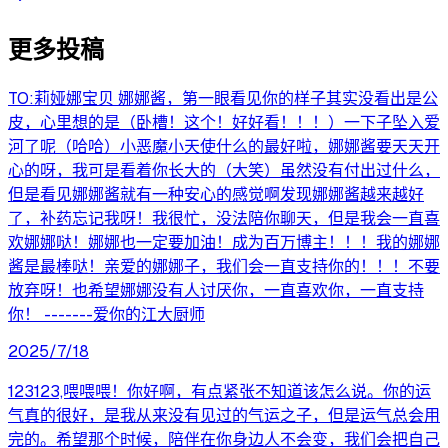
更多投稿
TO:莉娅娜宝贝 娜娜酱，第一眼看见你的样子其实没看出是公
皮，心里想的是（卧槽！这个！好好看！！！）一下子坠入爱
河了呢（哈哈）小恶魔小天使什么的最好啦，娜娜酱要天天开
心的呀，我可是看着你长大的（大笑）虽然没有付出过什么，
但是看见娜娜酱就有一种安心的感觉啊发现娜娜酱越来越好
了，补药忘记我呀！我很忙，没法陪你聊天，但是我会一直喜
欢娜娜哒！娜娜也一定要加油！成为百万博主！！！我的娜娜
酱是最棒哒！亲爱的娜娜子，我们会一直支持你的！！！不要
放弃呀！也希望娜娜没有人讨厌你，一直喜欢你，一直支持
你！ -------爱你的江大厨师
2025/7/18
123123,喂喂喂！你好啊，有点紧张不知道该怎么说。你的运
气真的很好，是我从来没有见过的气运之子，但是运气总会用
完的。希望那个时候，陪伴在你身边人不会变，我们会把自己