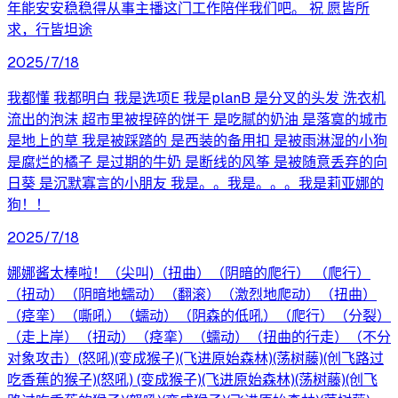
年能安安稳稳得从事主播这门工作陪伴我们吧。 祝 愿皆所
求，行皆坦途
2025/7/18
我都懂 我都明白 我是选项E 我是planB 是分叉的头发 洗衣机
流出的泡沫 超市里被捏碎的饼干 是吃腻的奶油 是落寞的城市
是地上的草 我是被踩踏的 是西装的备用扣 是被雨淋湿的小狗
是腐烂的橘子 是过期的牛奶 是断线的风筝 是被随意丢弃的向
日葵 是沉默寡言的小朋友 我是。。我是。。。我是莉亚娜的
狗！！
2025/7/18
娜娜酱太棒啦！（尖叫)（扭曲）（阴暗的爬行） （爬行）
（扭动）（阴暗地蠕动）（翻滚）（激烈地爬动）（扭曲）
（痉挛）（嘶吼）（蠕动）（阴森的低吼）（爬行）（分裂）
（走上岸）（扭动）（痉挛）（蠕动）（扭曲的行走）（不分
对象攻击）(怒吼)(变成猴子)(飞进原始森林)(荡树藤)(创飞路过
吃香蕉的猴子)(怒吼) (变成猴子)(飞进原始森林)(荡树藤)(创飞