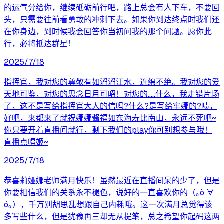
的运气分给你，继续砥砺前行吧，路上总会有人下车，不要回
头，只需要往前看勇敢的冲刺下去。如果你到达终点时我们还
在你身边，到时候我会回答你当初问我的那个问题。愿你此
行，必将抵达群星！
2025/7/18
指挥官，我对您的尊敬有如滔滔江水，连绵不绝。我对您的爱
天地可鉴，对您的思念日月可昭！对您的.....什么，我走错片场
了，这不是写给指挥官大人的信吗?什么?是写给牢娜的?啧，
好吧，来都来了就祝娜娜酱福如东海寿比南山，永远不死吧~
你只要开着直播间就行，剩下我们的play你可别想参与哦！
直播点唱姬~
2025/7/18
恭喜莉娅娜老师满月快乐！虽然最近在直播间呆的少了，但是
你要相信我们的关系永不褪色，说好的一直喜欢你的（｡ò ∀
ó｡），千万别胡思乱想跟自己内耗哦。这一次满月总觉得该
多写些什么，但是犹豫再三却无从提笔，总之希望你起码这两