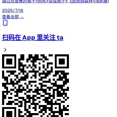
路过吃香蕉的猴子)(怒吼)(变成猴子)(飞进原始森林)(荡树藤)
2025/7/18
查看全部 →
扫码在 App 里关注 ta