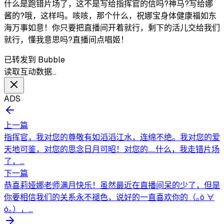
什么是跑错片场了，这不是写给指挥官的信吗?神马?写给娜
酱的?哦，这样吗。咳咳，那个什么，祝娜宝身体健康福如东
海万事如意！你只要把直播间开着就行，剩下的活儿交给我们
就行，懂我意思吗?直播间点唱姬！
已转发到 Bubble
读取互动数据…
ADS
上一篇
指挥官，我对您的尊敬有如滔滔江水，连绵不绝。我对您的爱
天地可鉴，对您的思念日月可昭！对您的.....什么，我走错片场
了，...
下一篇
恭喜莉娅娜老师满月快乐！虽然最近在直播间呆的少了，但是
你要相信我们的关系永不褪色，说好的一直喜欢你的（｡ò ∀
ó｡），...