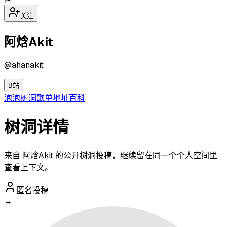
关注
阿焓Akit
@
ahanakit
B站
泡泡
树洞
歌单
地址
百科
树洞详情
来自 阿焓Akit 的公开树洞投稿，继续留在同一个个人空间里
查看上下文。
匿名投稿
→