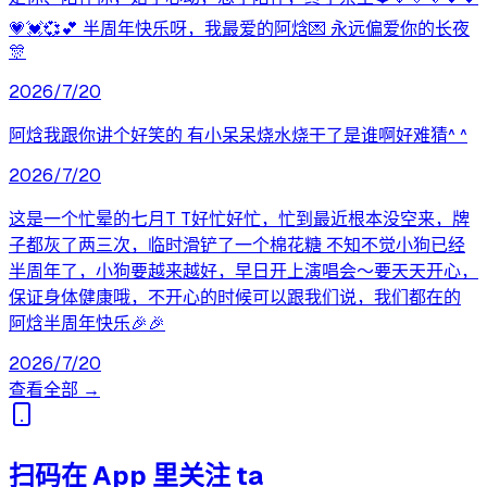
💗💓💞💕 半周年快乐呀，我最爱的阿焓💌 永远偏爱你的长夜
🎊
2026/7/20
阿焓我跟你讲个好笑的 有小呆呆烧水烧干了是谁啊好难猜^ ^
2026/7/20
这是一个忙晕的七月T T好忙好忙，忙到最近根本没空来，牌
子都灰了两三次，临时滑铲了一个棉花糖 不知不觉小狗已经
半周年了，小狗要越来越好，早日开上演唱会～要天天开心，
保证身体健康哦，不开心的时候可以跟我们说，我们都在的
阿焓半周年快乐🎉🎉
2026/7/20
查看全部 →
扫码在 App 里关注 ta