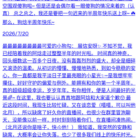
空围观傻狗啦~ 但是还是会偶尔看一眼傻狗的情况来着的（认
真） 总之总之，我还是要把一句迟来的半周年快乐送上呀~ ☘️
那么，狗焓半周年快乐~
2026/7/20
最最最最最最最最可爱的小狗勾： 展信安呀✨ 不知不觉，我
已经陪着我的阿焓走过整整半年的时光啦。 时间真的神奇，
回头细数这一百多个日夜，没有轰轰烈烈的盛大，却全是细碎
又滚烫的温柔。从初识的懵懂、慢慢地熟悉，到如今稳稳的安
心，你一直都是我平淡日子里最亮眼的小星光✨~是我想牢牢
攥住、好好守护的偏爱与例外。能拥有和你的第一个半周年，
真的超级超级幸运，岁岁年年，有你相伴，便是人间最好的光
景🌈~ 在这里，我也要认认真真地跟阿焓和大家道个歉🥺 最
近这段时间，我现生比较忙碌，又在谈恋爱（嘻嘻，可以叫他
北月），所以缺席了好久你的直播间，也很少在群里冒泡聊
天，没能像以前一样，时时刻刻陪着你们、在直播间凑热闹。
（北月还说你是啥子，快🐴他！） 我知道，我突然的安静和
缺席，大概率会让你失落，也少了很多我们线上的快乐时光。