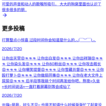
可爱的声音和动人的歌喉所吸引， 大大的狗窝里面也认识了
很多很多的朋...
更多投稿
打算整点小惊喜 过段时间你会知道是什么的︿(￣︶￣)︿
2026/7/20
让你出天赏😡👊👊👊 让你出白发😡👊👊👊 让你出祥瑞😡👊👊
👊 让你染头发😡👊👊👊 让你80粉丝😡👊👊👊 让你攻击舰长
😡👊👊👊 让你嘲笑提督😡👊👊👊 让你雪藏总督😡👊👊👊 让你
殴打萝卜😡👊👊👊 让你做局同事😡👊👊👊 让你在老大文件上
尿尿😡👊👊👊 后半段等我挑个时间再发给你吧，熬夜+久坐
+长时间说话+一直盯着屏幕别等会成仙了
2026/7/20
🌸嗨~是我，好久不见~ 也是不知道什么时候渐渐忙了起来没