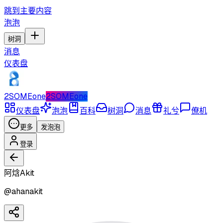
跳到主要内容
泡泡
树洞
消息
仪表盘
2SOMEone
2SOMEone
仪表盘
泡泡
百科
树洞
消息
礼兮
僚机
更多
发泡泡
登录
阿焓Akit
@
ahanakit