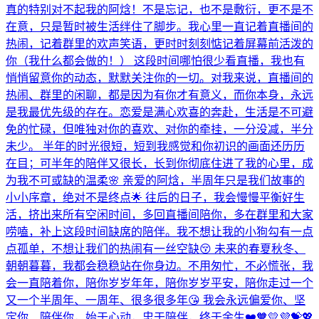
真的特别对不起我的阿焓！不是忘记，也不是敷衍，更不是不
在意，只是暂时被生活绊住了脚步。我心里一直记着直播间的
热闹，记着群里的欢声笑语，更时时刻刻惦记着屏幕前活泼的
你（我什么都会做的！） 这段时间哪怕很少看直播，我也有
悄悄留意你的动态，默默关注你的一切。对我来说，直播间的
热闹、群里的闲聊，都是因为有你才有意义，而你本身，永远
是我最优先级的存在。恋爱是满心欢喜的奔赴，生活是不可避
免的忙碌，但唯独对你的喜欢、对你的牵挂，一分没减，半分
未少。 半年的时光很短，短到我感觉和你初识的画面还历历
在目；可半年的陪伴又很长，长到你彻底住进了我的心里，成
为我不可或缺的温柔🌸 亲爱的阿焓，半周年只是我们故事的
小小序章，绝对不是终点🌟 往后的日子，我会慢慢平衡好生
活，挤出来所有空闲时间，多回直播间陪你，多在群里和大家
唠嗑，补上这段时间缺席的陪伴。我不想让我的小狗勾有一点
点孤单，不想让我们的热闹有一丝空缺😚 未来的春夏秋冬、
朝朝暮暮，我都会稳稳站在你身边。不用匆忙，不必慌张，我
会一直陪着你，陪你岁岁年年，陪你岁岁平安，陪你走过一个
又一个半周年、一周年、很多很多年😘 我会永远偏爱你、坚
定你、陪伴你，始于心动，忠于陪伴，终于余生❤️🧡💛💜💝💖