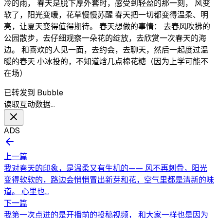
冷的雨， 春天是脱下厚外套时，感受到轻盈的那一刻， 风变
软了，阳光变暖，花草慢慢苏醒 春天把一切都变得温柔、明
亮，让夏天变得值得期待。 春天想做的事情： 去春风吹拂的
公园散步，去仔细观察一朵花的绽放，去欣赏一次春天的海
边。 和喜欢的人见一面，去约会，去聊天，然后一起度过温
暖的春天 小冰投的，不知道焓几点棉花糖（因为上学可能不
在场）
已转发到 Bubble
读取互动数据…
ADS
上一篇
我对春天的印象，是温柔又有生机的—— 风不再刺骨，阳光
变得软软的，路边会悄悄冒出新芽和花，空气里都是清新的味
道。 心里也...
下一篇
我第一次点进的是开播前的投稿视频， 和大家一样也是因为