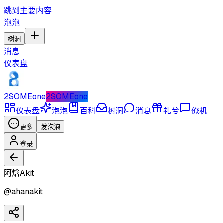
跳到主要内容
泡泡
树洞
消息
仪表盘
2SOMEone
2SOMEone
仪表盘
泡泡
百科
树洞
消息
礼兮
僚机
更多
发泡泡
登录
阿焓Akit
@
ahanakit