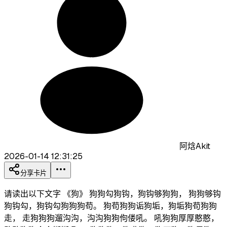
阿焓Akit
2026-01-14 12:31:25
分享卡片
请读出以下文字 《狗》 狗狗勾狗钩，狗钩够狗狗， 狗狗够钩
狗钩勾，狗钩勾狗狗狗苟。 狗苟狗狗诟狗垢，狗垢狗苟狗狗
走， 走狗狗狗遛沟沟，沟沟狗狗佝偻吼。 吼狗狗厚厚憨憨，