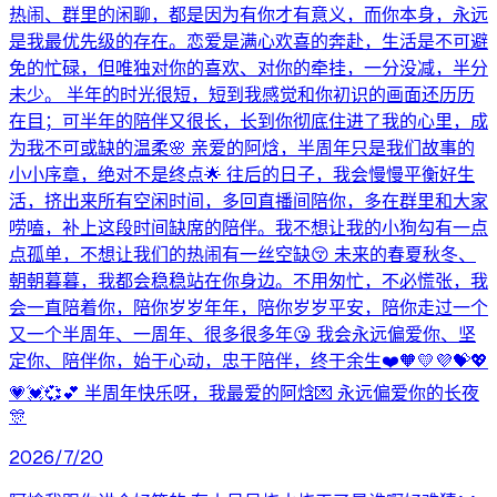
热闹、群里的闲聊，都是因为有你才有意义，而你本身，永远
是我最优先级的存在。恋爱是满心欢喜的奔赴，生活是不可避
免的忙碌，但唯独对你的喜欢、对你的牵挂，一分没减，半分
未少。 半年的时光很短，短到我感觉和你初识的画面还历历
在目；可半年的陪伴又很长，长到你彻底住进了我的心里，成
为我不可或缺的温柔🌸 亲爱的阿焓，半周年只是我们故事的
小小序章，绝对不是终点🌟 往后的日子，我会慢慢平衡好生
活，挤出来所有空闲时间，多回直播间陪你，多在群里和大家
唠嗑，补上这段时间缺席的陪伴。我不想让我的小狗勾有一点
点孤单，不想让我们的热闹有一丝空缺😚 未来的春夏秋冬、
朝朝暮暮，我都会稳稳站在你身边。不用匆忙，不必慌张，我
会一直陪着你，陪你岁岁年年，陪你岁岁平安，陪你走过一个
又一个半周年、一周年、很多很多年😘 我会永远偏爱你、坚
定你、陪伴你，始于心动，忠于陪伴，终于余生❤️🧡💛💜💝💖
💗💓💞💕 半周年快乐呀，我最爱的阿焓💌 永远偏爱你的长夜
🎊
2026/7/20