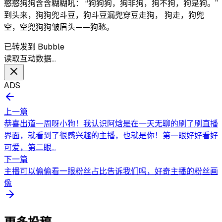
憨憨狗狗含含糊糊吼： “狗狗狗，狗非狗，狗不狗，狗是狗。”
到头来，狗狗兜斗豆，狗斗豆漏兜穿豆走狗， 狗走，狗兜
空，空兜狗狗皱眉头——狗愁。
已转发到 Bubble
读取互动数据…
ADS
上一篇
恭喜出道一周呀小狗！我认识阿焓是在一天无聊的刷了刷直播
界面，就看到了很感兴趣的主播，也就是你！第一眼好好看好
可爱，第二眼...
下一篇
主播可以偷偷看一眼粉丝占比告诉我们吗，好奇主播的粉丝画
像