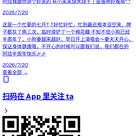
阿焓我跟你讲个好笑的 有小呆呆烧水烧干了是谁啊好难猜^ ^
2026/7/20
这是一个忙晕的七月T T好忙好忙，忙到最近根本没空来，牌
子都灰了两三次，临时滑铲了一个棉花糖 不知不觉小狗已经
半周年了，小狗要越来越好，早日开上演唱会～要天天开心，
保证身体健康哦，不开心的时候可以跟我们说，我们都在的
阿焓半周年快乐🎉🎉
2026/7/20
查看全部 →
扫码在 App 里关注 ta