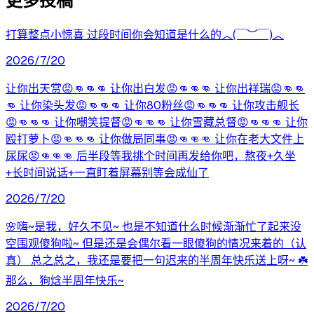
更多投稿
打算整点小惊喜 过段时间你会知道是什么的︿(￣︶￣)︿
2026/7/20
让你出天赏😡👊👊👊 让你出白发😡👊👊👊 让你出祥瑞😡👊👊
👊 让你染头发😡👊👊👊 让你80粉丝😡👊👊👊 让你攻击舰长
😡👊👊👊 让你嘲笑提督😡👊👊👊 让你雪藏总督😡👊👊👊 让你
殴打萝卜😡👊👊👊 让你做局同事😡👊👊👊 让你在老大文件上
尿尿😡👊👊👊 后半段等我挑个时间再发给你吧，熬夜+久坐
+长时间说话+一直盯着屏幕别等会成仙了
2026/7/20
🌸嗨~是我，好久不见~ 也是不知道什么时候渐渐忙了起来没
空围观傻狗啦~ 但是还是会偶尔看一眼傻狗的情况来着的（认
真） 总之总之，我还是要把一句迟来的半周年快乐送上呀~ ☘️
那么，狗焓半周年快乐~
2026/7/20