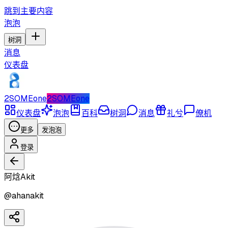
跳到主要内容
泡泡
树洞
消息
仪表盘
2SOMEone
2SOMEone
仪表盘
泡泡
百科
树洞
消息
礼兮
僚机
更多
发泡泡
登录
阿焓Akit
@
ahanakit