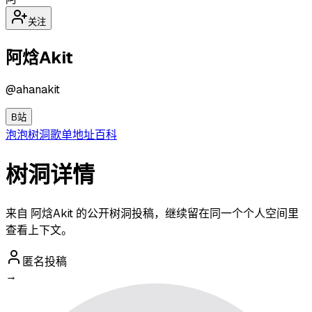
关注
阿焓Akit
@
ahanakit
B站
泡泡
树洞
歌单
地址
百科
树洞详情
来自 阿焓Akit 的公开树洞投稿，继续留在同一个个人空间里
查看上下文。
匿名投稿
→