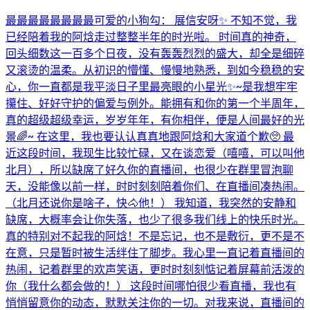
最最最最最最最最可爱的小狗勾： 展信安呀✨ 不知不觉，我
已经陪着我的阿焓走过整整半年的时光啦。 时间真的神奇，
回头细数这一百多个日夜，没有轰轰烈烈的盛大，却全是细碎
又滚烫的温柔。从初识的懵懂、慢慢地熟悉，到如今稳稳的安
心，你一直都是我平淡日子里最亮眼的小星光✨~是我想牢牢
攥住、好好守护的偏爱与例外。能拥有和你的第一个半周年，
真的超级超级幸运，岁岁年年，有你相伴，便是人间最好的光
景🌈~ 在这里，我也要认认真真地跟阿焓和大家道个歉🥺 最
近这段时间，我现生比较忙碌，又在谈恋爱（嘻嘻，可以叫他
北月），所以缺席了好久你的直播间，也很少在群里冒泡聊
天，没能像以前一样，时时刻刻陪着你们、在直播间凑热闹。
（北月还说你是啥子，快🐴他！） 我知道，我突然的安静和
缺席，大概率会让你失落，也少了很多我们线上的快乐时光。
真的特别对不起我的阿焓！不是忘记，也不是敷衍，更不是不
在意，只是暂时被生活绊住了脚步。我心里一直记着直播间的
热闹，记着群里的欢声笑语，更时时刻刻惦记着屏幕前活泼的
你（我什么都会做的！） 这段时间哪怕很少看直播，我也有
悄悄留意你的动态，默默关注你的一切。对我来说，直播间的