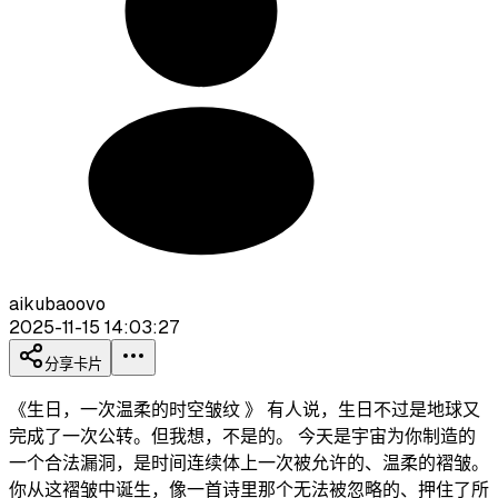
aikubaoovo
2025-11-15 14:03:27
分享卡片
《生日，一次温柔的时空皱纹 》 有人说，生日不过是地球又
完成了一次公转。但我想，不是的。 今天是宇宙为你制造的
一个合法漏洞，是时间连续体上一次被允许的、温柔的褶皱。
你从这褶皱中诞生，像一首诗里那个无法被忽略的、押住了所