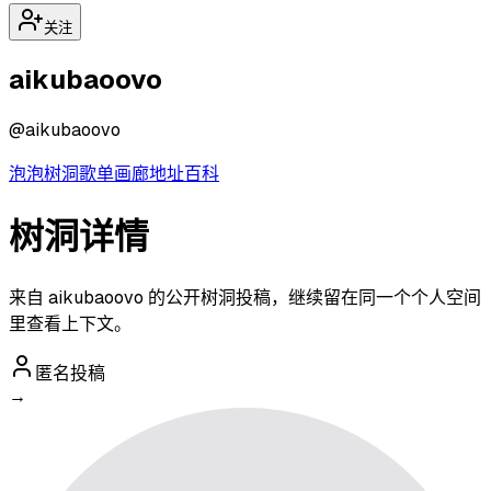
关注
aikubaoovo
@
aikubaoovo
泡泡
树洞
歌单
画廊
地址
百科
树洞详情
来自 aikubaoovo 的公开树洞投稿，继续留在同一个个人空间
里查看上下文。
匿名投稿
→