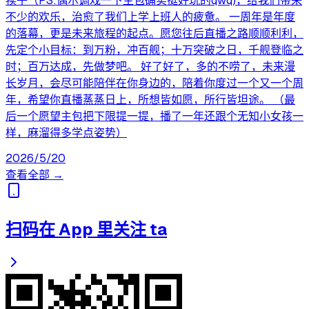
犊子（PS:偶尔调戏一下主包确实挺好玩的qwq)，给我们带来
不少的欢乐，治愈了我们上学上班人的疲惫。 一周年是年度
的落幕，更是未来旅程的起点。愿您往后直播之路顺顺利利，
先定个小目标：到万粉，冲百舰；十万突破之日，千舰登临之
时；百万达成，先做梦吧。 好了好了，多的不唠了，未来漫
长岁月，会尽可能陪伴在你身边的，陪着你度过一个又一个周
年，希望你直播蒸蒸日上，所想皆如愿，所行皆坦途。 （最
后一个愿望主包把下限提一提，播了一年还跟个无知小女孩一
样，麻溜得多学点姿势）
2026/5/20
查看全部 →
扫码在 App 里关注 ta