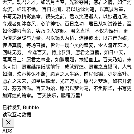
无声。观君之才，如皓月当空，光彩夺目；感君之情，如江河
奔流，绵延不绝。 百日之间，君以热忱为笔，以真诚为墨，
书写无数精彩篇章。镜头之前，君以笑语迎人，以妙语连珠，
令观者如沐春风，心旷神怡。百日之功，君已从初试锋芒，至
如今游刃有余，实乃令人钦佩。 君之直播，不仅为娱乐，更
为传递温暖与力量。君以镜头为桥，连接彼此；以声音为媒，
传递真情。每场直播，皆为一场心灵的盛宴，令人流连忘返，
回味无穷。 今逢百天，特此恭贺。愿君之直播，如日中天，
蒸蒸日上；愿君之事业，如鹏展翅，扶摇直上。百天乃始，未
来可期，愿君继续砥砺前行，成就辉煌。愿君之直播间，人气
如潮，欢声笑语不断；愿君之人生路，前程似锦，步步高升。
愿君之未来，如星辰璀璨，光芒万丈；愿君之梦想，如花开满
园，芬芳四溢。百天为始，愿君以梦为马，不负韶华，书写更
加辉煌的篇章。 百天快乐，鹏程万里！
已转发到 Bubble
读取互动数据…
ADS