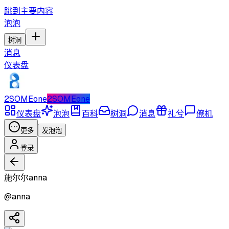
跳到主要内容
泡泡
树洞
消息
仪表盘
2SOMEone
2SOMEone
仪表盘
泡泡
百科
树洞
消息
礼兮
僚机
更多
发泡泡
登录
施尔尔anna
@
anna