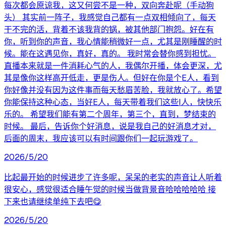
每次都会原谅我，这又何尝不是一种，双向奔赴呢（手动狗
头） 其实前一阵子，我感觉自己都有一点双相倾向了，每天
干不完的活，背着不该我背的锅，被其他部门抱怨。好在有
你，听到你的声音，我心情能稍微好一点，尤其是刚睡醒的时
候。能在这遇见你，真好，真的。 我时常会替你感到担忧。
直播本来就是一件消耗心气的人，我偶尔开播，体会更深，尤
其是像你这样高开低走，更是伤人。但好在你是个E人，看到
你好像并没有因为这件事而每天愁眉苦脸，我就放心了。希望
你能保持这种心态，当好E人，每天带着我们这些I人，快快乐
乐的。 希望我们能有第二个周年，第三个，直到，梦结束的
时候。 最后，告诉你个好消息，说是我自己的好消息才对，
后面的周末，我应该可以有时间跟你们一起玩游戏了。
2026/5/20
比起最开始的时候进步了许多呢，呆呆的老实的声音让人听着
很安心，感觉很适合睡午觉的时候当做背景音哈哈哈哈哈 接
下来也请继续单纯下去吧😋
2026/5/20