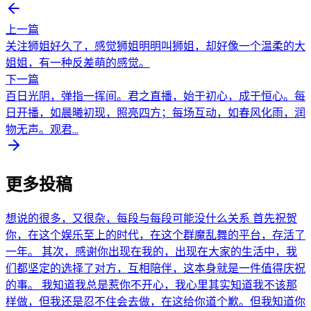
上一篇
关注狮姐好久了，感觉狮姐明明叫狮姐，却好像一个温柔的大
姐姐，有一种反差萌的感觉。
下一篇
百日光阴，弹指一挥间。君之直播，始于初心，成于恒心。每
日开播，如晨曦初现，照亮四方；每场互动，如春风化雨，润
物无声。观君...
更多投稿
想说的很多，又很杂，每段与每段可能没什么关系 首先祝贺
你，在这个娱乐至上的时代，在这个群魔乱舞的平台，存活了
一年。 其次，感谢你出现在我的，出现在大家的生活中，我
们都坚定的选择了对方，互相陪伴，这本身就是一件值得庆祝
的事。 我知道我总是惹你不开心，我心里其实知道我不该那
样做，但我还是忍不住会去做，在这给你道个歉。但我知道你