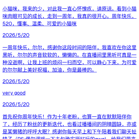
小猫咪，我来的少，对此我一直心怀愧疚，请原谅。看到小猫
咪肉眼可见的成长，走到一周年，我真的很开心。周年快乐，
520，懂事、温柔、可爱的小猫咪
2026/5/20
一周年快乐，尔尔，感谢你这段时间的陪伴，我喜欢在你这里
黑听，尔尔的声音软软的，懒懒的。在直播间里黑听可真是一
种没逝啊，让我上班的烦闷一扫而空，可以静心下来，为可爱
的尔尔献上美好祝福，加油，你是最棒的。
2026/5/20
very good
2026/5/20
首先祝你周年快乐！作为十年老粉，也算一直在默默陪伴你
了，经历了粉丝的更新迭代，也看过播播间的阴晴圆缺，亦或
是某懒猪的呼呼大眠？感谢你每天早上和下午陪着我们聊天扯