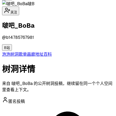
啵B
关注
啵吧_BoBa
@
b14785767981
B站
泡泡
树洞
歌单
画廊
地址
百科
树洞详情
来自 啵吧_BoBa 的公开树洞投稿，继续留在同一个个人空间
里查看上下文。
匿名投稿