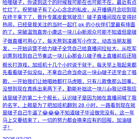
哈喽啵子，你读到这个的时候我可能在也可能不在，最近有点
忙烂了。祝贺啵子有了心心念念的私皮，从开播俩月念叨到现
在终于拿下了，晋升专属皮套驾驶员！啵子直播间现在变得好
热闹，已经是我关注的当时一起打 pk 的小伙伴们里最有排面
的了，突破温饱直奔小康这一块儿👍新观众可能不知道但是啵
子做直播可用心了，每天熬到凌晨写小作文，动态当朋友圈
发，一开始运营不给力啵子全凭自己给直播间拉扯大，从吃军
训票到找到自己节奏这一块儿👍那会儿啵子晚上直播前后还陪
舰长打游戏，加班机十几个小时说干就干，每天早上我起来都
先看看啵子似没似，不拿自己命当命这一块👍啵子还学会了唱
歌，一开始我们让她唱她都打马虎眼，只有儿歌像那么回事，
没想到现在真练出来两下子，勤能补拙这一块儿👍我记得我应
该是啵子的第二十个舰长，认识啵子是因为她在直播间喊了我
的名字，上舰是为了把加班机翻到 28 小时，一路看到现在就
是啵子自己牛逼了😂😂😂不知道啵子毕设做完没有，这一年
马上又要结束了，一切的努力都会换来应有的回报，加油啵
子！