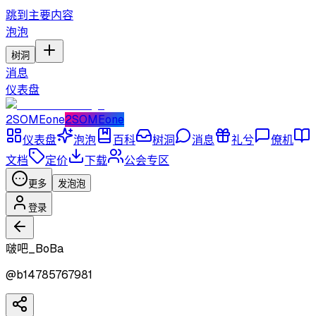
跳到主要内容
泡泡
树洞
消息
仪表盘
2SOMEone
2SOMEone
仪表盘
泡泡
百科
树洞
消息
礼兮
僚机
文档
定价
下载
公会专区
更多
发泡泡
登录
啵吧_BoBa
@
b14785767981