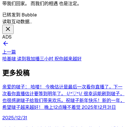
带我们回家。 而我们的相遇 也是注定。
已转发到 Bubble
读取互动数据…
ADS
上一篇
哈基啵 读到我加播三小时 祝你越来越好
更多投稿
亲爱的啵子： 哈喽！ 今晚估计是最后一次看你直播了，下一
次看你直播估计要等到明年了。 (/^▽^)/ 很幸运能刷到啵子，
也很感谢啵子给我们带来欢乐。祝啵子新年快乐！新的一年，
希望啵子越来越好！ 晚上12点睡不着觉 2025年12月31日
2025/12/31