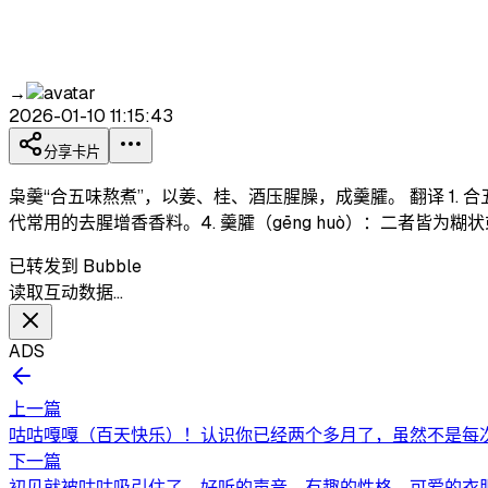
→
2026-01-10 11:15:43
分享卡片
枭羹“合五味熬煮”，以姜、桂、酒压腥臊，成羹臛。 翻译 1. 合
代常用的去腥增香香料。 ​ 4. 羹臛（gēng huò）：二
已转发到 Bubble
读取互动数据…
ADS
上一篇
咕咕嘎嘎（百天快乐）！认识你已经两个多月了，虽然不是每次
下一篇
初见就被咕咕吸引住了，好听的声音，有趣的性格，可爱的衣服，