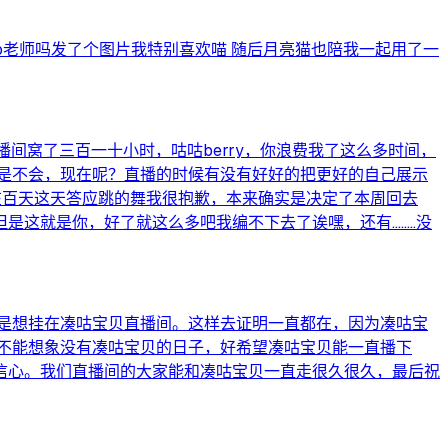
o老师吗发了个图片我特别喜欢喵 随后月亮猫也陪我一起用了一
间窝了三百一十小时，咕咕berry，你浪费我了这么多时间，
是不会，现在呢？直播的时候有没有好好的把更好的自己展示
在百天这天答应跳的舞我很抱歉，本来确实是决定了本周回去
是你，好了就这么多吧我编不下去了诶嘿，还有........没
是想挂在凑咕宝贝直播间。这样去证明一直都在，因为凑咕宝
不能想象没有凑咕宝贝的日子，好希望凑咕宝贝能一直播下
信心。我们直播间的大家能和凑咕宝贝一直走很久很久，最后祝