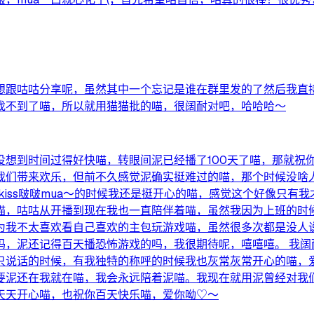
跟咕咕分享呢，虽然其中一个忘记是谁在群里发的了然后我直接用
找不到了喵，所以就用猫猫批的喵，很阔耐对吧，哈哈哈～
想到时间过得好快喵，转眼间泥已经播了100天了喵，那就祝
我们带来欢乐，但前不久感觉泥确实挺难过的喵，那个时候没啥
s kiss啵啵mua～的时候我还是挺开心的喵，感觉这个好像只
喵，咕咕从开播到现在我也一直陪伴着喵，虽然我因为上班的时
为我不太喜欢看自己喜欢的主包玩游戏喵，虽然很多次都是没人
吗，泥还记得百天播恐怖游戏的吗，我很期待呢，嘻嘻嘻。 我阔
只说话的时候，有我独特的称呼的时候我也灰常灰常开心的喵，
要泥还在我就在喵，我会永远陪着泥喵。我现在就用泥曾经对我
祝你天天开心喵，也祝你百天快乐喵，爱你呦♡～