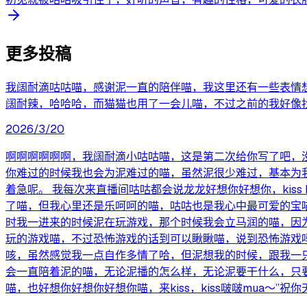
更多投稿
我阔耐滴咕咕喵，感谢泥一直的陪伴喵，我这里还有一些表情想
阔耐辣，哈哈哈，而猫猫也用了一会儿喵，不过之前的我好像
2026/3/20
啊啊啊啊啊啊，我阔耐滴小咕咕喵，这是第二次给你写了吧，没
你难过的时候我也会为泥难过的喵，虽然泥很少难过，基本为
着急呢。 我每次来直播间咕咕都会说龙龙好想你好想你，kis
了喵，但我心里还是乐呵呵的喵，咕咕也是我心中最可爱的宝
时我一进来的时候泥在玩游戏，那个时候我会立马润的喵，因
玩的游戏喵，不过恐怖游戏的话到可以瞅瞅喵，说到恐怖游戏
咳，虽然感觉我一点自作多情了哈，但泥想我的时候，跟我一
会一直陪着泥的喵，无论泥播的怎么样，无论泥要干什么，只
喵，也好想你好想你好想你喵，来kiss，kiss啵啵mua～”