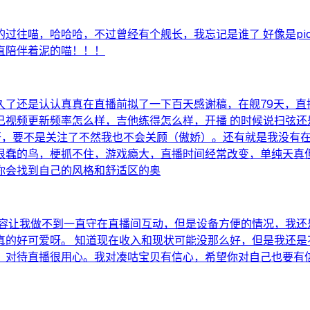
过往喵，哈哈哈，不过曾经有个舰长，我忘记是谁了 好像是pi
直陪伴着泥的喵！！！
了还是认认真真在直播前拟了一下百天感谢稿，在舰79天，直播
己视频更新频率怎么样，吉他练得怎么样，开播 的时候说扫弦还
开，要不是关注了不然我也不会关顾（傲娇）。还有就是我没有
的鸟，梗抓不住，游戏瘾大，直播时间经常改变，单纯天真但是这就
你会找到自己的风格和舒适区的奥
内容让我做不到一直守在直播间互动，但是设备方便的情况，我还
真的好可爱呀。 知道现在收入和现状可能没那么好，但是我还是
，对待直播很用心。我对凑咕宝贝有信心，希望你对自己也要有