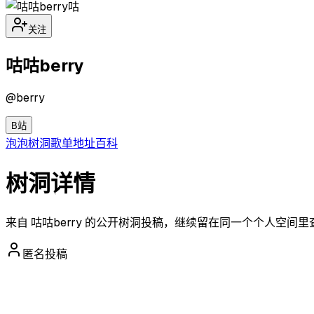
咕
关注
咕咕berry
@
berry
B站
泡泡
树洞
歌单
地址
百科
树洞详情
来自 咕咕berry 的公开树洞投稿，继续留在同一个个人空间
匿名投稿