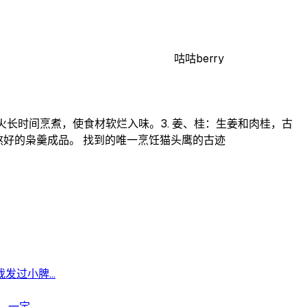
咕咕berry
火长时间烹煮，使食材软烂入味。 ​ 3. 姜、桂：生姜和肉桂，古
泛指熬好的枭羹成品。 找到的唯一烹饪猫头鹰的古迹
过小脾...
定...