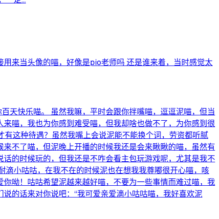
来当头像的喵，好像是pio老师吗 还是谁来着，当时感觉太
你百天快乐喵。 虽然我嘛，平时会跟你拌嘴喵，逗逗泥喵，但当
人来喵，我也为你感到难受喵，但我却啥也做不了，为你感到很
有我才有这种待遇？虽然我嘴上会说泥能不能换个词，劳资都听腻
候来不了喵，但泥晚上开播的时候我还是会来瞅瞅的喵，虽然有
说话的时候玩的，但我还是不咋会看主包玩游戏呢，尤其是我不
耐滴小咕咕，在我不在的时候泥也在想我我尊嘟很开心喵，咳
爱你呦！咕咕希望泥越来越好喵，不要为一些事情而难过喵，我
们说的话来对你说吧：“我可爱亲爱滴小咕咕喵，我好喜欢泥