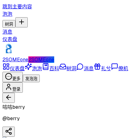
跳到主要内容
泡泡
树洞
消息
仪表盘
2SOMEone
2SOMEone
仪表盘
泡泡
百科
树洞
消息
礼兮
僚机
更多
发泡泡
登录
咕咕berry
@
berry