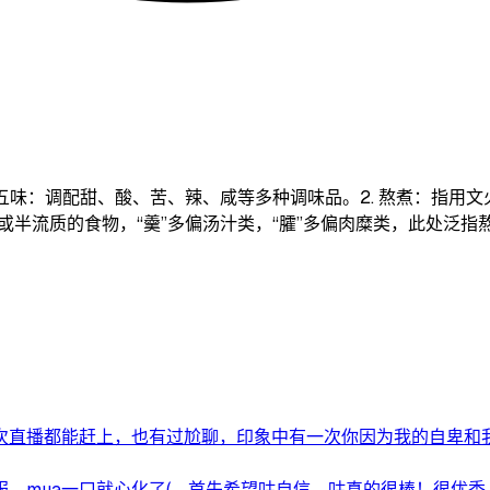
五味：调配甜、酸、苦、辣、咸等多种调味品。 ​ 2. 熬煮：指用文
者皆为糊状或半流质的食物，“羹”多偏汤汁类，“臛”多偏肉糜类，此处
直播都能赶上，也有过尬聊，印象中有一次你因为我的自卑和我发
mua一口就心化了(，首先希望咕自信，咕真的很棒！很优秀，一