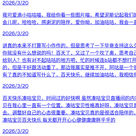
2026/3/20
我可爱滴小咕咕喵，我给你看一些图片喵，希望泥能记起我们的
会儿呢，哈哈哈，感谢泥的陪伴，爱你呦，加油咕咕，我会一
2026/3/20
讲真的本来不打算写小作作的，但是思考了一下毕竟支持这么久
你就没有什么想说的吗！百天了，又过了一个坎了奥，思考自
给别人？也有对不起咕咕的地方吧，忙的时候连b站都不想打
的，但是干好跟活动重了，那边我属实是推不开，阿咕是一个很蠢
有了真的不知道写什么了，百天快乐，继续加油咕咕，我相信
2026/3/20
百天快乐凑咕宝贝，时间过的好快啊 虽然凑咕宝贝直播间的
贝在我心里一直有一个位置。凑咕宝贝性格真好呀，凑咕宝贝
去。调整好自己的心态很重要。凑咕宝贝真的是很适合陪伴的
凑咕宝贝百天快乐 每天都开开心心健健康康胖乎乎的
2026/3/20