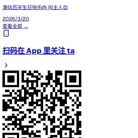
凑咕百天生日快乐🎂 叫主人😡
2026/3/20
查看全部 →
扫码在 App 里关注 ta