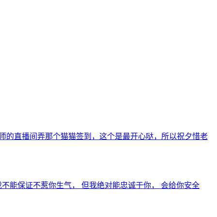
老师的直播间弄那个猫猫签到，这个是最开心哒，所以祝夕惜老
不能保证不惹你生气， 但我绝对能忠诚于你， 会给你安全