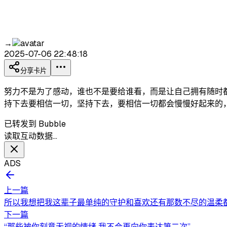
→
2025-07-06 22:48:18
分享卡片
努力不是为了感动，谁也不是要给谁看，而是让自己拥有随时
持下去要相信一切，坚持下去，要相信一切都会慢慢好起来的
已转发到 Bubble
读取互动数据…
ADS
上一篇
所以我想把我这辈子最单纯的守护和喜欢还有那数不尽的温柔都给
下一篇
“那些被你刻意无视的情绪 我不会再向你表达第二次”