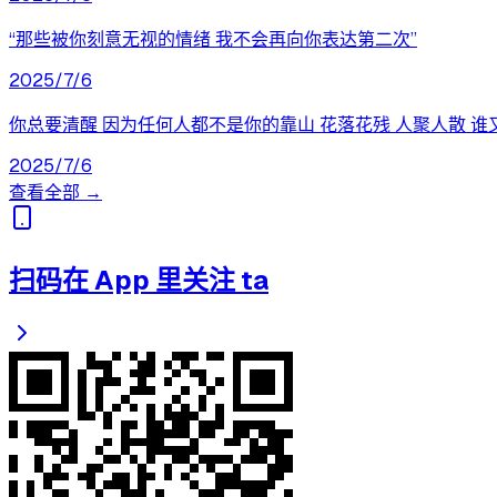
“那些被你刻意无视的情绪 我不会再向你表达第二次”
2025/7/6
你总要清醒 因为任何人都不是你的靠山 花落花残 人聚人散 
2025/7/6
查看全部 →
扫码在 App 里关注 ta