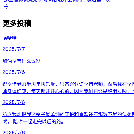
更多投稿
哈哈哈
2025/7/7
加油夕宝！么么哒！
2025/7/6
祝夕惜老师半周年快乐啦，很高兴认识夕惜老师，然后我在夕
师身体健康，每天都开开心心的，因为我们已经是好朋友啦，
2025/7/6
所以我想把我这辈子最单纯的守护和喜欢还有那数不尽的温柔都
感， 陪你一起走完以后的路。
2025/7/6