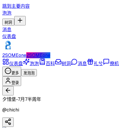
跳到主要内容
泡泡
树洞
消息
仪表盘
2SOMEone
2SOMEone
仪表盘
泡泡
百科
树洞
消息
礼兮
僚机
更多
发泡泡
登录
夕惜堡-7月7半周年
@
chichi