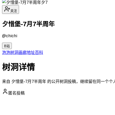
夕7
关注
夕惜堡-7月7半周年
@
chichi
B站
泡泡
树洞
画廊
地址
百科
树洞详情
来自 夕惜堡-7月7半周年 的公开树洞投稿，继续留在同一个
匿名投稿