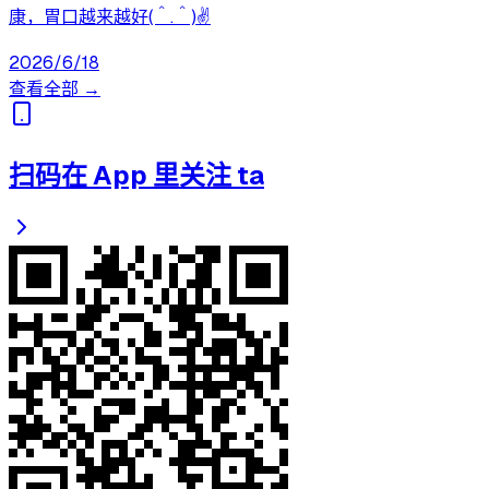
康，胃口越来越好(＾.＾)✌️
2026/6/18
查看全部 →
扫码在 App 里关注 ta