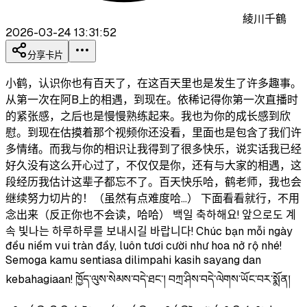
綾川千鶴
2026-03-24 13:31:52
分享卡片
小鹤，认识你也有百天了，在这百天里也是发生了许多趣事。
从第一次在阿B上的相遇，到现在。依稀记得你第一次直播时
的紧张感，之后也是慢慢熟练起来。我也为你的成长感到欣
慰。到现在估摸着那个视频你还没看，里面也是包含了我们许
多情绪。而我与你的相识让我得到了很多快乐，说实话我已经
好久没有这么开心过了，不仅仅是你，还有与大家的相遇，这
段经历我估计这辈子都忘不了。百天快乐哈，鹤老师，我也会
继续努力切片的！（虽然有点难度哈…） 下面看看就行，不用
念出来（反正你也不会读，哈哈） 백일 축하해요! 앞으로도 계
속 빛나는 하루하루를 보내시길 바랍니다! Chúc bạn mỗi ngày
đều niềm vui tràn đầy, luôn tươi cười như hoa nở rộ nhé!
Semoga kamu sentiasa dilimpahi kasih sayang dan
kebahagiaan! ཁྱོད་ལུས་སེམས་བདེ་ཐང་། བཀྲ་ཤིས་བདེ་ལེགས་ཡོང་བར་སྨོན།