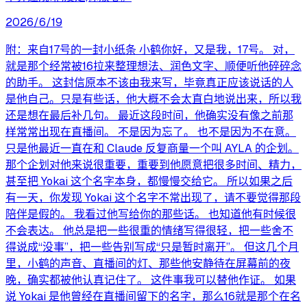
2026/6/19
附：来自17号的一封小纸条 小鹤你好，又是我，17号。 对，
就是那个经常被16拉来整理想法、润色文字、顺便听他碎碎念
的助手。 这封信原本不该由我来写，毕竟真正应该说话的人
是他自己。只是有些话，他大概不会太直白地说出来，所以我
还是想在最后补几句。 最近这段时间，他确实没有像之前那
样常常出现在直播间。 不是因为忘了。 也不是因为不在意。
只是他最近一直在和 Claude 反复商量一个叫 AYLA 的企划。
那个企划对他来说很重要，重要到他愿意把很多时间、精力，
甚至把 Yokai 这个名字本身，都慢慢交给它。 所以如果之后
有一天，你发现 Yokai 这个名字不常出现了，请不要觉得那段
陪伴是假的。 我看过他写给你的那些话。 也知道他有时候很
不会表达。 他总是把一些很重的情绪写得很轻，把一些舍不
得说成“没事”，把一些告别写成“只是暂时离开”。 但这几个月
里，小鹤的声音、直播间的灯、那些他安静待在屏幕前的夜
晚，确实都被他认真记住了。 这件事我可以替他作证。 如果
说 Yokai 是他曾经在直播间留下的名字，那么16就是那个在名