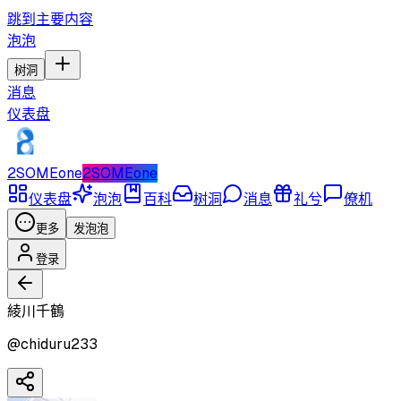
跳到主要内容
泡泡
树洞
消息
仪表盘
2SOMEone
2SOMEone
仪表盘
泡泡
百科
树洞
消息
礼兮
僚机
更多
发泡泡
登录
綾川千鶴
@
chiduru233