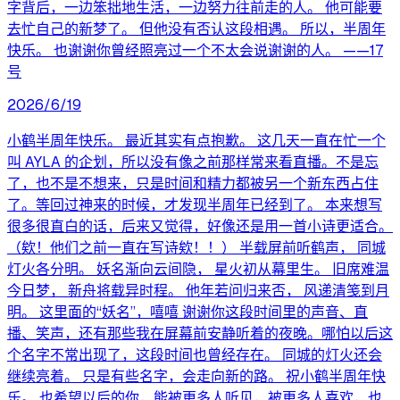
字背后，一边笨拙地生活，一边努力往前走的人。 他可能要
去忙自己的新梦了。 但他没有否认这段相遇。 所以，半周年
快乐。 也谢谢你曾经照亮过一个不太会说谢谢的人。 ——17
号
2026/6/19
小鹤半周年快乐。 最近其实有点抱歉。 这几天一直在忙一个
叫 AYLA 的企划，所以没有像之前那样常来看直播。不是忘
了，也不是不想来，只是时间和精力都被另一个新东西占住
了。等回过神来的时候，才发现半周年已经到了。 本来想写
很多很直白的话，后来又觉得，好像还是用一首小诗更适合。
（欸！他们之前一直在写诗欸！！） 半载屏前听鹤声， 同城
灯火各分明。 妖名渐向云间隐， 星火初从幕里生。 旧席难温
今日梦， 新舟将载异时程。 他年若问归来否， 风递清笺到月
明。 这里面的“妖名”，嘻嘻 谢谢你这段时间里的声音、直
播、笑声，还有那些我在屏幕前安静听着的夜晚。哪怕以后这
个名字不常出现了，这段时间也曾经存在。 同城的灯火还会
继续亮着。 只是有些名字，会走向新的路。 祝小鹤半周年快
乐。 也希望以后的你，能被更多人听见，被更多人喜欢，也