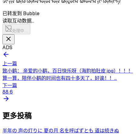
ᠴᠢ ᠶᠢᠨ ᠪᠦᠬᠦ ᠬᠦᠰᠡᠯ ᠦᠳ ᠦᠨ ᠪᠦᠲᠦᠭᠡᠨ ᠪᠣᠯᠤᠭ᠎ᠠ ᠶᠢ ᠬᠦᠰᠢᠶ᠎ᠡ!
已转发到 Bubble
读取互动数据…
处理中…
ADS
上一篇
致小鹤： 亲爱的小鹤，百日快乐呀（海豹拍肚皮.jpg）！！！
算一算，陪伴小鹤的时间也有四十多天了，好诶！！...
下一篇
88 6
更多投稿
半年の 声の灯りに 夏の月 名を呼ばずとも 道は続きぬ