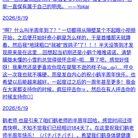
能一直保有属于自己的明亮。 ——Yokai
2026/6/19
"啊？什么叫半周年到了？" 一切都得从隔壁某个不起眼小视频
开始，之后便开始好奇小鹤是怎么样的，于是首播那天就蹲
着，然后我*地球粗口*就被"放鸽子″了！！！半天没等到才发
现原来是在这里……回想起当初刚还是小鹤个唯唯诺诺，清楚
朦胧未懂的小雪豹总觉得很怀念呢~呃……算了吧，感觉好怪
呀！我果然还是更喜欢你现在桀骜不逊的样子(ᯣ_ᯣ)…… 哼💢
这一次我也就不嘴硬，而是发自内心的祝小鹤半周年快乐，也
希望以后能越来越好，一起度过之后的一周年甚至更多！我会
在大家都支持你的时候，疯狂抨击你🤜，然后在有人抨击你的
时候支持你👍🏼
2026/6/19
鹤老师 也是引来了咱们鹤老师的半周年回哈，感觉时间过得
真快啊，不知不觉我们已经相识184天了。在这里祝我们鹤老
师半周年快乐！（パチパチパチ），希望我们鹤身体健健康