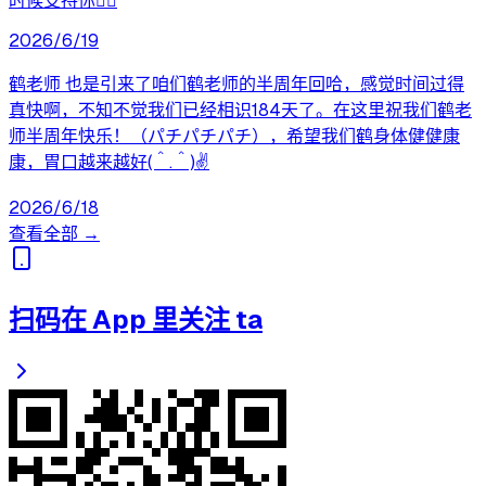
时候支持你👍🏼
2026/6/19
鹤老师 也是引来了咱们鹤老师的半周年回哈，感觉时间过得
真快啊，不知不觉我们已经相识184天了。在这里祝我们鹤老
师半周年快乐！（パチパチパチ），希望我们鹤身体健健康
康，胃口越来越好(＾.＾)✌️
2026/6/18
查看全部 →
扫码在 App 里关注 ta