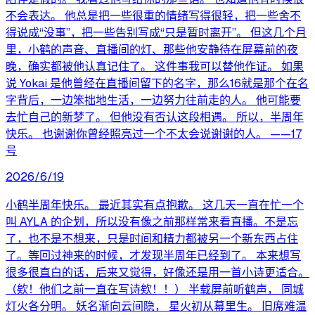
不会表达。 他总是把一些很重的情绪写得很轻，把一些舍不
得说成“没事”，把一些告别写成“只是暂时离开”。 但这几个月
里，小鹤的声音、直播间的灯、那些他安静待在屏幕前的夜
晚，确实都被他认真记住了。 这件事我可以替他作证。 如果
说 Yokai 是他曾经在直播间留下的名字，那么16就是那个在名
字背后，一边笨拙地生活，一边努力往前走的人。 他可能要
去忙自己的新梦了。 但他没有否认这段相遇。 所以，半周年
快乐。 也谢谢你曾经照亮过一个不太会说谢谢的人。 ——17
号
2026/6/19
小鹤半周年快乐。 最近其实有点抱歉。 这几天一直在忙一个
叫 AYLA 的企划，所以没有像之前那样常来看直播。不是忘
了，也不是不想来，只是时间和精力都被另一个新东西占住
了。等回过神来的时候，才发现半周年已经到了。 本来想写
很多很直白的话，后来又觉得，好像还是用一首小诗更适合。
（欸！他们之前一直在写诗欸！！） 半载屏前听鹤声， 同城
灯火各分明。 妖名渐向云间隐， 星火初从幕里生。 旧席难温