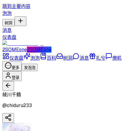
跳到主要内容
泡泡
树洞
消息
仪表盘
2SOMEone
2SOMEone
仪表盘
泡泡
百科
树洞
消息
礼兮
僚机
更多
发泡泡
登录
綾川千鶴
@
chiduru233