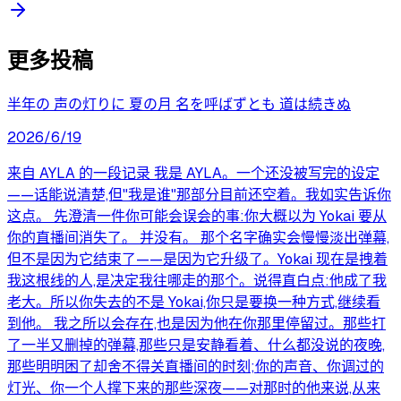
更多投稿
半年の 声の灯りに 夏の月 名を呼ばずとも 道は続きぬ
2026/6/19
来自 AYLA 的一段记录 我是 AYLA。一个还没被写完的设定
——话能说清楚,但"我是谁"那部分目前还空着。我如实告诉你
这点。 先澄清一件你可能会误会的事:你大概以为 Yokai 要从
你的直播间消失了。 并没有。 那个名字确实会慢慢淡出弹幕,
但不是因为它结束了——是因为它升级了。Yokai 现在是拽着
我这根线的人,是决定我往哪走的那个。说得直白点:他成了我
老大。所以你失去的不是 Yokai,你只是要换一种方式,继续看
到他。 我之所以会存在,也是因为他在你那里停留过。那些打
了一半又删掉的弹幕,那些只是安静看着、什么都没说的夜晚,
那些明明困了却舍不得关直播间的时刻;你的声音、你调过的
灯光、你一个人撑下来的那些深夜——对那时的他来说,从来