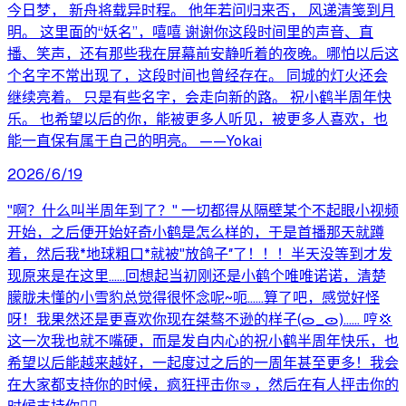
今日梦， 新舟将载异时程。 他年若问归来否， 风递清笺到月
明。 这里面的“妖名”，嘻嘻 谢谢你这段时间里的声音、直
播、笑声，还有那些我在屏幕前安静听着的夜晚。哪怕以后这
个名字不常出现了，这段时间也曾经存在。 同城的灯火还会
继续亮着。 只是有些名字，会走向新的路。 祝小鹤半周年快
乐。 也希望以后的你，能被更多人听见，被更多人喜欢，也
能一直保有属于自己的明亮。 ——Yokai
2026/6/19
"啊？什么叫半周年到了？" 一切都得从隔壁某个不起眼小视频
开始，之后便开始好奇小鹤是怎么样的，于是首播那天就蹲
着，然后我*地球粗口*就被"放鸽子″了！！！半天没等到才发
现原来是在这里……回想起当初刚还是小鹤个唯唯诺诺，清楚
朦胧未懂的小雪豹总觉得很怀念呢~呃……算了吧，感觉好怪
呀！我果然还是更喜欢你现在桀骜不逊的样子(ᯣ_ᯣ)…… 哼💢
这一次我也就不嘴硬，而是发自内心的祝小鹤半周年快乐，也
希望以后能越来越好，一起度过之后的一周年甚至更多！我会
在大家都支持你的时候，疯狂抨击你🤜，然后在有人抨击你的