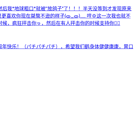
后我*地球粗口*就被"放鸽子″了！！！半天没等到才发现原来
喜欢你现在桀骜不逊的样子(ᯣ_ᯣ)…… 哼💢这一次我也就不
疯狂抨击你🤜，然后在有人抨击你的时候支持你👍🏼
半周年快乐！（パチパチパチ），希望我们鹤身体健健康康，胃口