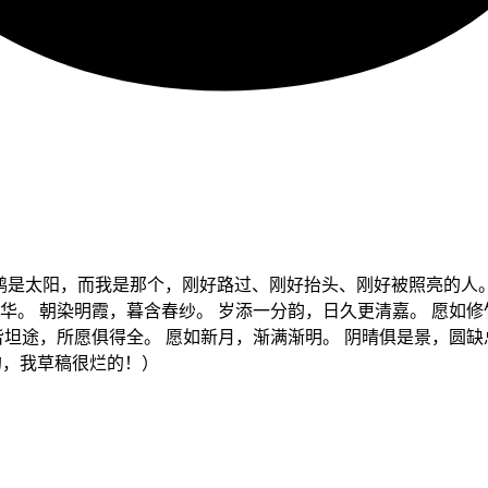
小鹤是太阳，而我是那个，刚好路过、刚好抬头、刚好被照亮的人。
华。 朝染明霞，暮含春纱。 岁添一分韵，日久更清嘉。 愿如修
皆坦途，所愿俱得全。 愿如新月，渐满渐明。 阴晴俱是景，圆缺
的，我草稿很烂的！）