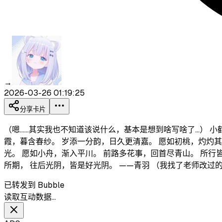
→
2026-03-26 01:19:25
分享卡片
（嗯……其实我也不知道该说什么，基本是想到啥写啥了…） 
霞，暮含春纱。 岁添一分韵，日久更清嘉。 愿如初桃，灼灼其
光。 愿如小舟，渐入平川。 前路多花事，回首尽青山。 所行
所期， 往后光阴，皆是好光阴。 ——青羽 （我找了老师改过
已转发到 Bubble
读取互动数据…