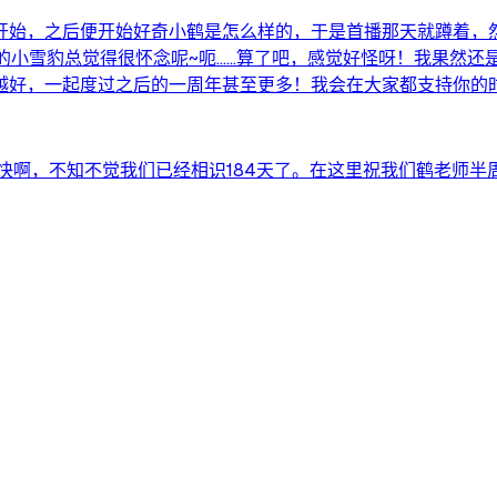
频开始，之后便开始好奇小鹤是怎么样的，于是首播那天就蹲着，然
小雪豹总觉得很怀念呢~呃……算了吧，感觉好怪呀！我果然还是更
好，一起度过之后的一周年甚至更多！我会在大家都支持你的时候，
快啊，不知不觉我们已经相识184天了。在这里祝我们鹤老师