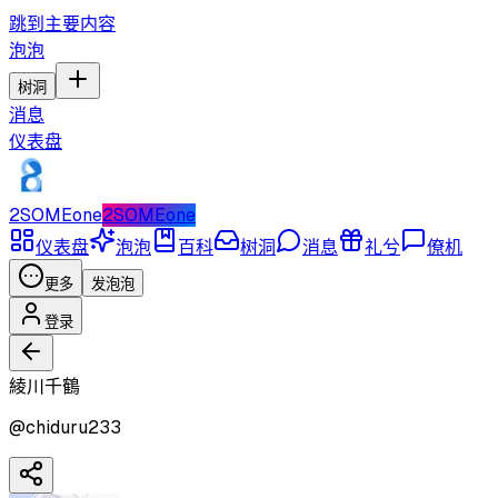
跳到主要内容
泡泡
树洞
消息
仪表盘
2SOMEone
2SOMEone
仪表盘
泡泡
百科
树洞
消息
礼兮
僚机
更多
发泡泡
登录
綾川千鶴
@
chiduru233