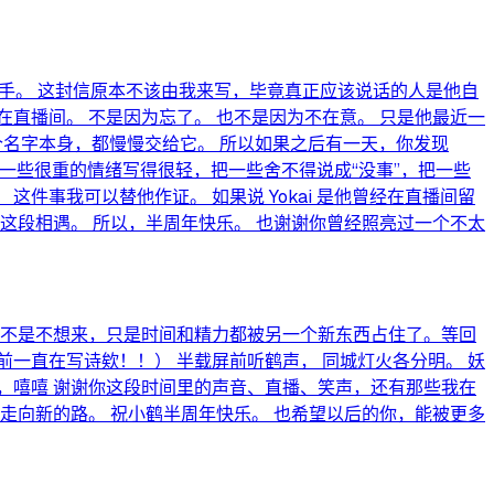
助手。 这封信原本不该由我来写，毕竟真正应该说话的人是他自
直播间。 不是因为忘了。 也不是因为不在意。 只是他最近一
i 这个名字本身，都慢慢交给它。 所以如果之后有一天，你发现
把一些很重的情绪写得很轻，把一些舍不得说成“没事”，把一些
件事我可以替他作证。 如果说 Yokai 是他曾经在直播间留
这段相遇。 所以，半周年快乐。 也谢谢你曾经照亮过一个不太
，也不是不想来，只是时间和精力都被另一个新东西占住了。等回
一直在写诗欸！！） 半载屏前听鹤声， 同城灯火各分明。 妖
名”，嘻嘻 谢谢你这段时间里的声音、直播、笑声，还有那些我在
走向新的路。 祝小鹤半周年快乐。 也希望以后的你，能被更多