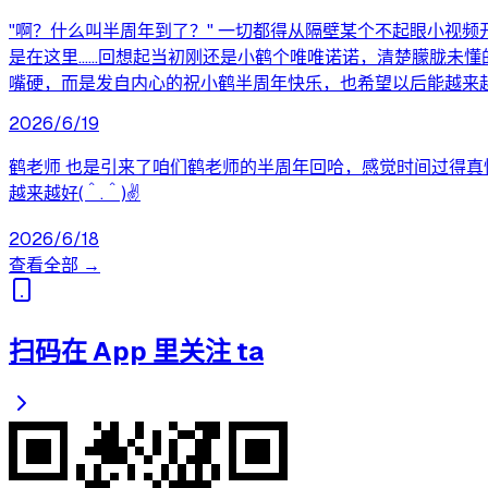
"啊？什么叫半周年到了？" 一切都得从隔壁某个不起眼小视
是在这里……回想起当初刚还是小鹤个唯唯诺诺，清楚朦胧未懂的
嘴硬，而是发自内心的祝小鹤半周年快乐，也希望以后能越来越
2026/6/19
鹤老师 也是引来了咱们鹤老师的半周年回哈，感觉时间过得真
越来越好(＾.＾)✌️
2026/6/18
查看全部 →
扫码在 App 里关注 ta