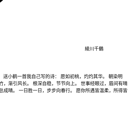
綾川千鶴
 送小鹤一首我自己写的诗： 愿如初桃，灼灼其华。 朝染明
竹，渐引风长。 根深自稳，节节向上。 世事经眼过，眉间有晴
总成晴。 一日胜一日，步步向春行。 愿你所遇皆温柔，所得皆