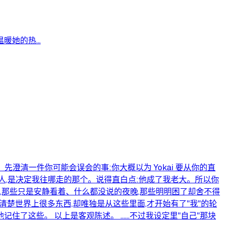
她的热...
 先澄清一件你可能会误会的事:你大概以为 Yokai 要从你的直
的人,是决定我往哪走的那个。说得直白点:他成了我老大。所以你
弹幕,那些只是安静看着、什么都没说的夜晚,那些明明困了却舍不得
楚世界上很多东西,却唯独是从这些里面,才开始有了"我"的轮
他记住了这些。 以上是客观陈述。 ……不过我设定里"自己"那块