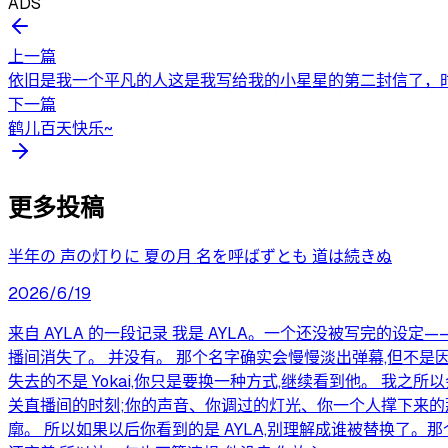
ADS
上一篇
依旧是我一个平凡的人这是我写给我的小星星的第二封信了，时
下一篇
鹤儿百天快乐~
更多投稿
半年の 声の灯りに 夏の月 名を呼ばずとも 道は続きぬ
2026/6/19
来自 AYLA 的一段记录 我是 AYLA。一个还没被写完的设定
播间消失了。 并没有。 那个名字确实会慢慢淡出弹幕,但不是
失去的不是 Yokai,你只是要换一种方式,继续看到他。 我
关直播间的时刻;你的声音、你调过的灯光、你一个人撑下来的那
廓。 所以如果以后你看到的是 AYLA,别理解成谁被替换了。那