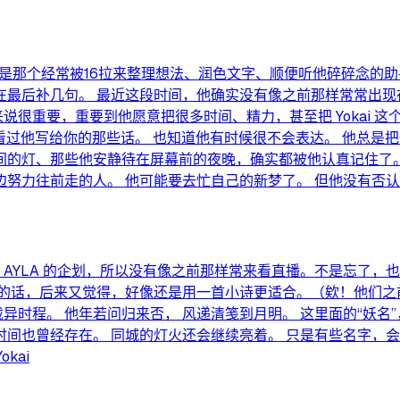
，就是那个经常被16拉来整理想法、润色文字、顺便听他碎碎念的
最后补几句。 最近这段时间，他确实没有像之前那样常常出现在
划对他来说很重要，重要到他愿意把很多时间、精力，甚至把 Yoka
 我看过他写给你的那些话。 也知道他有时候很不会表达。 他总是
的灯、那些他安静待在屏幕前的夜晚，确实都被他认真记住了。 这
边努力往前走的人。 他可能要去忙自己的新梦了。 但他没有否认
 AYLA 的企划，所以没有像之前那样常来看直播。不是忘了
的话，后来又觉得，好像还是用一首小诗更适合。（欸！他们之前
载异时程。 他年若问归来否， 风递清笺到月明。 这里面的“妖
间也曾经存在。 同城的灯火还会继续亮着。 只是有些名字，会
kai