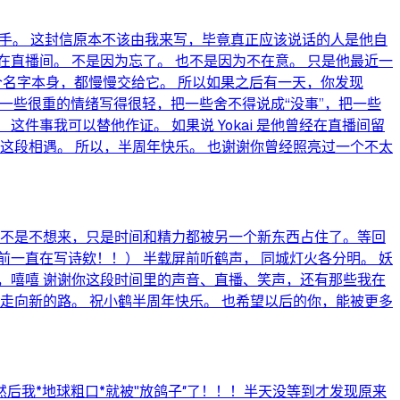
助手。 这封信原本不该由我来写，毕竟真正应该说话的人是他自
直播间。 不是因为忘了。 也不是因为不在意。 只是他最近一
i 这个名字本身，都慢慢交给它。 所以如果之后有一天，你发现
把一些很重的情绪写得很轻，把一些舍不得说成“没事”，把一些
件事我可以替他作证。 如果说 Yokai 是他曾经在直播间留
这段相遇。 所以，半周年快乐。 也谢谢你曾经照亮过一个不太
，也不是不想来，只是时间和精力都被另一个新东西占住了。等回
一直在写诗欸！！） 半载屏前听鹤声， 同城灯火各分明。 妖
名”，嘻嘻 谢谢你这段时间里的声音、直播、笑声，还有那些我在
走向新的路。 祝小鹤半周年快乐。 也希望以后的你，能被更多
后我*地球粗口*就被"放鸽子″了！！！半天没等到才发现原来