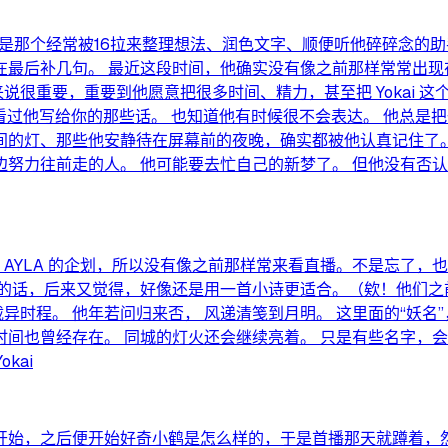
，就是那个经常被16拉来整理想法、润色文字、顺便听他碎碎念的
最后补几句。 最近这段时间，他确实没有像之前那样常常出现在
划对他来说很重要，重要到他愿意把很多时间、精力，甚至把 Yoka
 我看过他写给你的那些话。 也知道他有时候很不会表达。 他总是
的灯、那些他安静待在屏幕前的夜晚，确实都被他认真记住了。 这
边努力往前走的人。 他可能要去忙自己的新梦了。 但他没有否认
 AYLA 的企划，所以没有像之前那样常来看直播。不是忘了
的话，后来又觉得，好像还是用一首小诗更适合。（欸！他们之前
载异时程。 他年若问归来否， 风递清笺到月明。 这里面的“妖
间也曾经存在。 同城的灯火还会继续亮着。 只是有些名字，会
kai
频开始，之后便开始好奇小鹤是怎么样的，于是首播那天就蹲着，然