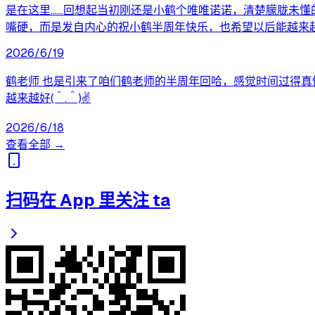
是在这里……回想起当初刚还是小鹤个唯唯诺诺，清楚朦胧未懂的
嘴硬，而是发自内心的祝小鹤半周年快乐，也希望以后能越来越
2026/6/19
鹤老师 也是引来了咱们鹤老师的半周年回哈，感觉时间过得真
越来越好(＾.＾)✌️
2026/6/18
查看全部 →
扫码在 App 里关注 ta