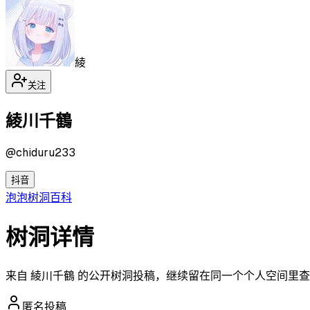
綾
关注
綾川千鶴
@
chiduru233
抖音
泡泡
树洞
百科
树洞详情
来自 綾川千鶴 的公开树洞投稿，继续留在同一个个人空间里
匿名投稿