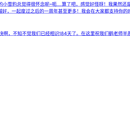
小雪豹总觉得很怀念呢~呃……算了吧，感觉好怪呀！我果然还是更
好，一起度过之后的一周年甚至更多！我会在大家都支持你的时候，
快啊，不知不觉我们已经相识184天了。在这里祝我们鹤老师