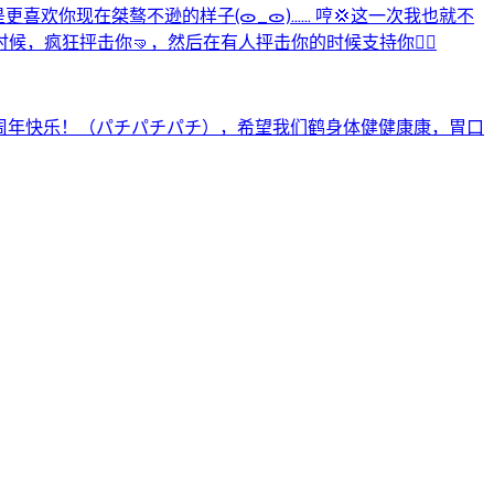
喜欢你现在桀骜不逊的样子(ᯣ_ᯣ)…… 哼💢这一次我也就不
疯狂抨击你🤜，然后在有人抨击你的时候支持你👍🏼
半周年快乐！（パチパチパチ），希望我们鹤身体健健康康，胃口