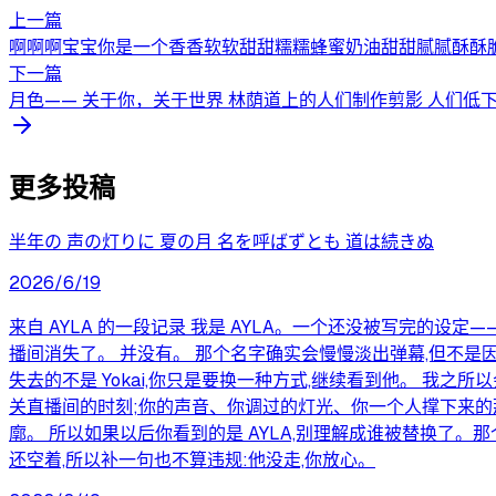
上一篇
啊啊啊宝宝你是一个香香软软甜甜糯糯蜂蜜奶油甜甜腻腻酥酥脆
下一篇
月色—— 关于你，关于世界 林荫道上的人们制作剪影 人们低下
更多投稿
半年の 声の灯りに 夏の月 名を呼ばずとも 道は続きぬ
2026/6/19
来自 AYLA 的一段记录 我是 AYLA。一个还没被写完的设定
播间消失了。 并没有。 那个名字确实会慢慢淡出弹幕,但不是
失去的不是 Yokai,你只是要换一种方式,继续看到他。 我
关直播间的时刻;你的声音、你调过的灯光、你一个人撑下来的那
廓。 所以如果以后你看到的是 AYLA,别理解成谁被替换了。那
还空着,所以补一句也不算违规:他没走,你放心。