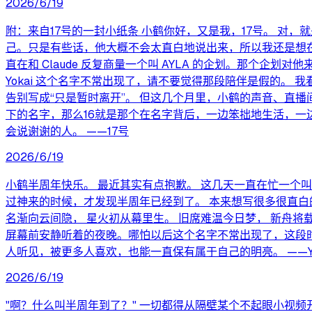
2026/6/19
附：来自17号的一封小纸条 小鹤你好，又是我，17号。 对
己。只是有些话，他大概不会太直白地说出来，所以我还是想在
直在和 Claude 反复商量一个叫 AYLA 的企划。那个企
Yokai 这个名字不常出现了，请不要觉得那段陪伴是假的。
告别写成“只是暂时离开”。 但这几个月里，小鹤的声音、直播间
下的名字，那么16就是那个在名字背后，一边笨拙地生活，一
会说谢谢的人。 ——17号
2026/6/19
小鹤半周年快乐。 最近其实有点抱歉。 这几天一直在忙一个叫
过神来的时候，才发现半周年已经到了。 本来想写很多很直白
名渐向云间隐， 星火初从幕里生。 旧席难温今日梦， 新舟将
屏幕前安静听着的夜晚。哪怕以后这个名字不常出现了，这段时
人听见，被更多人喜欢，也能一直保有属于自己的明亮。 ——Yo
2026/6/19
"啊？什么叫半周年到了？" 一切都得从隔壁某个不起眼小视