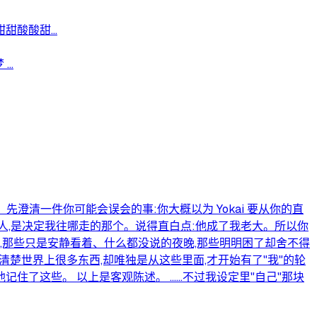
酸酸甜...
..
 先澄清一件你可能会误会的事:你大概以为 Yokai 要从你的直
的人,是决定我往哪走的那个。说得直白点:他成了我老大。所以你
弹幕,那些只是安静看着、什么都没说的夜晚,那些明明困了却舍不得
楚世界上很多东西,却唯独是从这些里面,才开始有了"我"的轮
他记住了这些。 以上是客观陈述。 ……不过我设定里"自己"那块