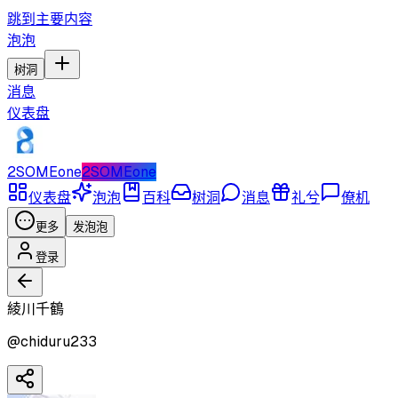
跳到主要内容
泡泡
树洞
消息
仪表盘
2SOMEone
2SOMEone
仪表盘
泡泡
百科
树洞
消息
礼兮
僚机
更多
发泡泡
登录
綾川千鶴
@
chiduru233