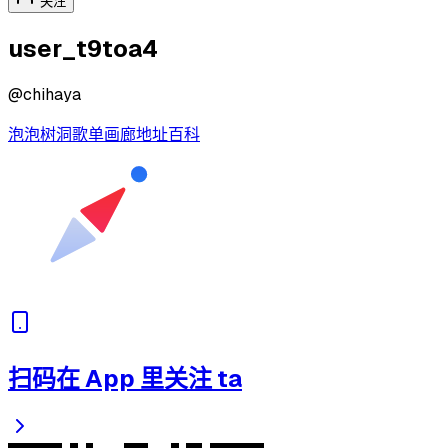
关注
user_t9toa4
@
chihaya
泡泡
树洞
歌单
画廊
地址
百科
扫码在 App 里关注 ta