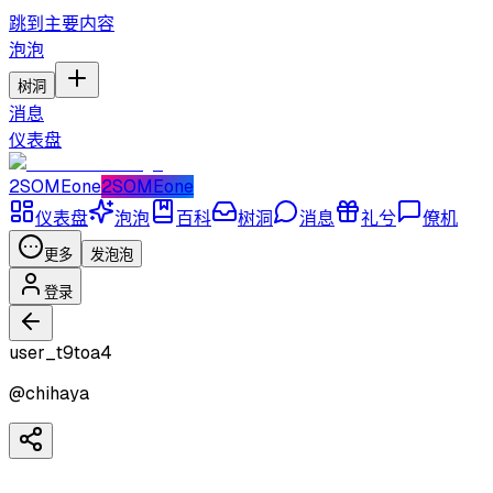
跳到主要内容
泡泡
树洞
消息
仪表盘
2SOMEone
2SOMEone
仪表盘
泡泡
百科
树洞
消息
礼兮
僚机
更多
发泡泡
登录
user_t9toa4
@
chihaya