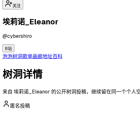
关注
埃莉诺_Eleanor
@
cybershiro
B站
泡泡
树洞
歌单
画廊
地址
百科
树洞详情
来自 埃莉诺_Eleanor 的公开树洞投稿，继续留在同一个个
匿名投稿