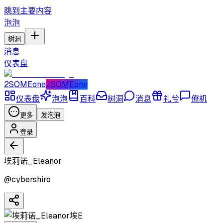
跳到主要内容
泡泡
树洞
消息
仪表盘
2SOMEone
2SOMEone
仪表盘
泡泡
百科
树洞
消息
礼兮
僚机
更多
发泡泡
登录
埃莉诺_Eleanor
@
cybershiro
埃E