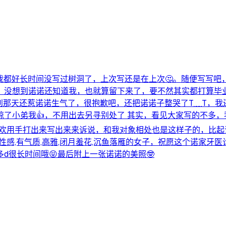
我都好长时间没写过树洞了，上次写还是在上次🤔。随便写写吧
，没想到诺诺还知道我，也就算留下来了，要不然其实都打算毕
想到那天还惹诺诺生气了，很抱歉吧，还把诺诺子整哭了T﹏T，
了小弟我👍，不用出去另寻别处了 其实，看见大家写的不多，
喜欢用手打出来写出来来诉说，和我对象相处也是这样子的，比
甜美,性感,有气质,高雅,闭月羞花,沉鱼落雁的女子，祝愿这个诺家
d很长时间哦😝最后附上一张诺诺的美照🤓