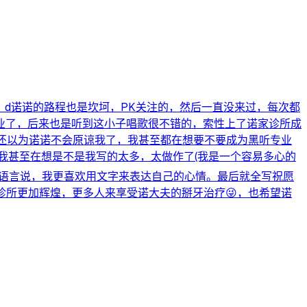
，d诺诺的路程也是坎坷，PK关注的，然后一直没来过，每次都
业了，后来也是听到这小子唱歌很不错的，索性上了诺家诊所成
我还以为诺诺不会原谅我了，我甚至都在想要不要成为黑听专业
我甚至在想是不是我写的太多，太做作了(我是一个容易多心的
起语言说，我更喜欢用文字来表达自己的心情。最后就全写祝愿
牙医诊所更加辉煌，更多人来享受诺大夫的掰牙治疗😜，也希望诺