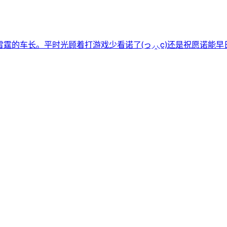
霆的车长。平时光顾着打游戏少看诺了(っ◞‸◟c)还是祝愿诺能早