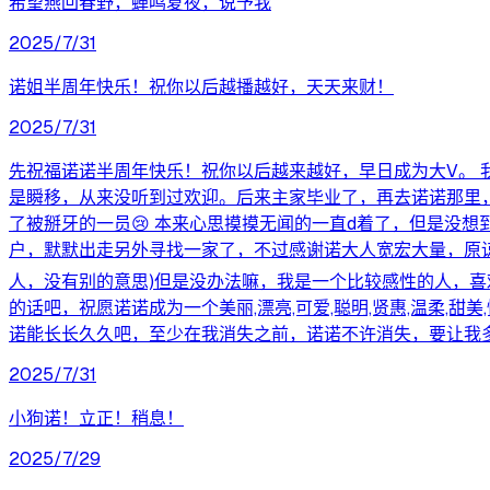
希望燕回春野，蝉鸣夏夜，说予我
2025/7/31
诺姐半周年快乐！祝你以后越播越好，天天来财！
2025/7/31
先祝福诺诺半周年快乐！祝你以后越来越好，早日成为大V。 
是瞬移，从来没听到过欢迎。后来主家毕业了，再去诺诺那里
了被掰牙的一员😢 本来心思摸摸无闻的一直d着了，但是没
户，默默出走另外寻找一家了，不过感谢诺大人宽宏大量，原谅
人，没有别的意思)但是没办法嘛，我是一个比较感性的人，
的话吧，祝愿诺诺成为一个美丽,漂亮,可爱,聪明,贤惠,温柔,
诺能长长久久吧，至少在我消失之前，诺诺不许消失，要让我多
2025/7/31
小狗诺！立正！稍息！
2025/7/29